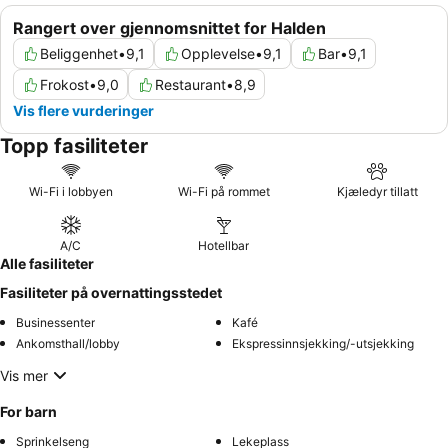
Rangert over gjennomsnittet for Halden
Beliggenhet
•
9,1
Opplevelse
•
9,1
Bar
•
9,1
Frokost
•
9,0
Restaurant
•
8,9
Vis flere vurderinger
Topp fasiliteter
Wi-Fi i lobbyen
Wi-Fi på rommet
Kjæledyr tillatt
A/C
Hotellbar
Alle fasiliteter
Fasiliteter på overnattingsstedet
Businessenter
Kafé
Ankomsthall/lobby
Ekspressinnsjekking/-utsjekking
Vis mer
For barn
Sprinkelseng
Lekeplass