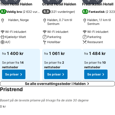
Del
Legg til i favoritter
Del
Legg til i favoritter
Del
Legg til i
Thon Hotel Halden
Grand Hotel Halden
Fredriksten Hotell
8,1
6,9
8,5
Veldig bra
(
2 632 vurderinger
)
(
321 vurderinger
)
Fantastisk
(
2 323
Halden, Norge
Halden, 0.7 km til
Halden, 1.1 km til
Sentrum
Sentrum
Wi-Fi inkludert
Wi-Fi inkludert
Wi-Fi inkludert
Kjæledyr tillatt
Parkering
Parkering
A/C
Hotellbar
Restaurant
Se priser
Se priser
Se priser
1 400 kr
1 061 kr
1 484 kr
fra
fra
fra
Se priser fra
14
Se priser fra
2
Se priser fra
10
nettsteder
nettsteder
nettsteder
Se priser
Se priser
Se priser
Se alle overnattingssteder i Halden
Pristrend
Basert på de laveste prisene på trivago fra de siste 30 dagene
0 kr