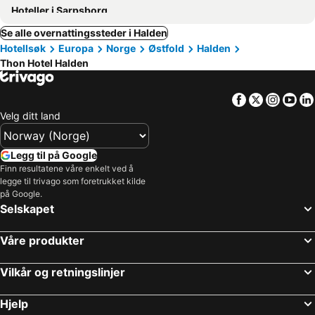
Hoteller i Sarpsborg
Se alle overnattingssteder i Halden
Hotellsøk
Europa
Norge
Østfold
Halden
Thon Hotel Halden
Facebook
Twitter
Insta
Yo
Velg ditt land
Legg til på Google
Finn resultatene våre enkelt ved å
legge til trivago som foretrukket kilde
på Google.
Selskapet
Våre produkter
Vilkår og retningslinjer
Hjelp