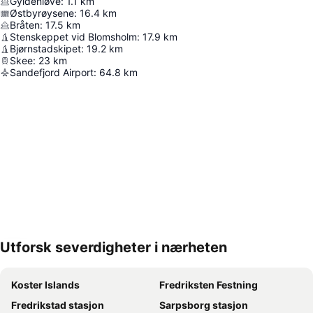
Gyldenløve
:
1.1
km
Østbyrøysene
:
16.4
km
Bråten
:
17.5
km
Stenskeppet vid Blomsholm
:
17.9
km
Bjørnstadskipet
:
19.2
km
Skee
:
23
km
Sandefjord Airport
:
64.8
km
Utforsk severdigheter i nærheten
Utvid kartet
Koster Islands
Fredriksten Festning
Fredrikstad stasjon
Sarpsborg stasjon