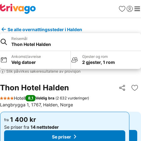
Favoritter
Logg i
Me
Se alle overnattingssteder i Halden
Reisemål
Thon Hotel Halden
Ankomst/avreise
Gjester og rom
Velg datoer
2 gjester, 1 rom
Slik påvirkes søkeresultatene av provisjon
Thon Hotel Halden
Del
Leg
Hotell
8,1
Veldig bra
(
2 632 vurderinger
)
4 Stjerner
Langbrygga 1, 1767, Halden, Norge
1 400 kr
1 400 kr
fra
fra
Se priser fra
14 nettsteder
Se priser fra
14 nettsteder
Se priser
Se priser