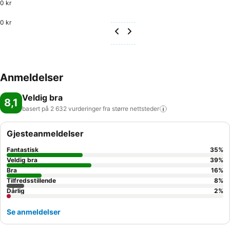
0 kr
0 kr
Anmeldelser
Veldig bra
8,1
basert på 2 632 vurderinger fra større
nettsteder
Gjesteanmeldelser
Fantastisk
35
%
Veldig bra
39
%
Bra
16
%
Tilfredsstillende
8
%
Dårlig
2
%
Se anmeldelser