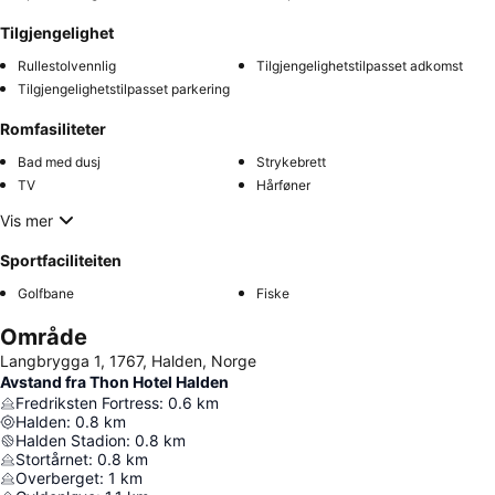
Tilgjengelighet
Rullestolvennlig
Tilgjengelighetstilpasset adkomst
Tilgjengelighetstilpasset parkering
Romfasiliteter
Bad med dusj
Strykebrett
TV
Hårføner
Vis mer
Sportfaciliteiten
Golfbane
Fiske
Område
Langbrygga 1, 1767, Halden, Norge
Avstand fra Thon Hotel Halden
Fredriksten Fortress
:
0.6
km
Halden
:
0.8
km
Halden Stadion
:
0.8
km
Stortårnet
:
0.8
km
Overberget
:
1
km