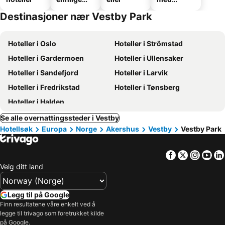
hoteller
parkering
Destinasjoner nær Vestby Park
Hoteller i Oslo
Hoteller i Strömstad
Hoteller i Gardermoen
Hoteller i Ullensaker
Hoteller i Sandefjord
Hoteller i Larvik
Hoteller i Fredrikstad
Hoteller i Tønsberg
Hoteller i Halden
Se alle overnattingssteder i Vestby
Hotellsøk
Europa
Norge
Akershus
Vestby
Vestby Park
Facebook
Twitter
Insta
Yo
Velg ditt land
Legg til på Google
Finn resultatene våre enkelt ved å
legge til trivago som foretrukket kilde
på Google.