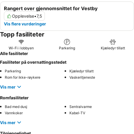
Rangert over gjennomsnittet for Vestby
Opplevelse
•
7,5
Vis flere vurderinger
Topp fasiliteter
Wi-Fi i lobbyen
Parkering
Kjæledyr tillatt
Alle fasiliteter
Fasiliteter på overnattingsstedet
Parkering
Kjæledyr tillatt
Rom for ikke-røykere
Vaskeritjeneste
Vis mer
Romfasiliteter
Bad med dusj
Sentralvarme
Vannkoker
Kabel-TV
Vis mer
Tilgjengelighet