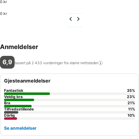
0 kr
0 kr
Anmeldelser
6,9
basert på 2 433 vurderinger fra større
nettsteder
Gjesteanmeldelser
Fantastisk
35
%
Veldig bra
23
%
Bra
21
%
Tilfredsstillende
11
%
Dårlig
10
%
Se anmeldelser