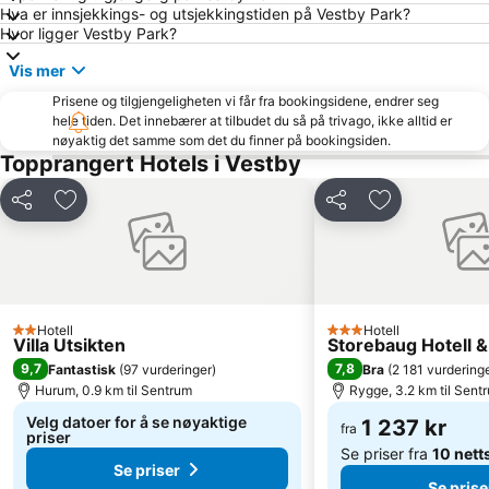
Rockefeller Music Hal
Bygdøy
Hva er innsjekkings- og utsjekkingstiden på Vestby Park?
Hvor ligger Vestby Park?
Sandvika Storsenter
Brygga
Vis mer
National Theatre
Byporten
Prisene og tilgjengeligheten vi får fra bookingsidene, endrer seg
Drammen Togstasjon
Ullern
hele tiden. Det innebærer at tilbudet du så på trivago, ikke alltid er
Tøyenparken
Den Norske Opera og Ballett
nøyaktig det samme som det du finner på bookingsiden.
Topprangert Hotels i Vestby
Bislett Games
Grorud
Rådhuset
Holmenkollen FIS World Cup Nordic
Del
Legg til i favoritter
Del
Legg til i favo
Slottsparken
Strømmen Storsenter
Color Line
Lillestrøm Torv
Oslo Konserthus
Gamle Oslo
Stortinget
Vinterbro Senter
Hotell
Hotell
2 Stjerner
3 Stjerner
Villa Utsikten
Storebaug Hotell &
Akershus Festning
St Hanshaugen
9,7
7,8
Fantastisk
(
97 vurderinger
)
Bra
(
2 181 vurdering
Hurum, 0.9 km til Sentrum
Rygge, 3.2 km til Sent
Triaden Lørenskog Storsenter
Søndre Nordstrand
Velg datoer for å se nøyaktige
Oslo Congress Centre
St. Hanshaugen
1 237 kr
fra
priser
Se priser fra
10 nett
Munch museet
Stovner Senter
Se priser
Se prise