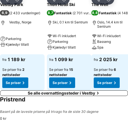
Del
Legg til i favoritter
Del
Legg til i favoritter
Del
Legg til i
Vestby Park
Thon Hotel Ski
The Well
6,9
8,7
8,8
(
2 433 vurderinger
)
Fantastisk
(
2 701 vurderinger
Fantastisk
)
(
4 148
Vestby, Norge
Ski, 0.1 km til Sentrum
Oslo, 14.4 km til
Sentrum
Wi-Fi inkludert
Wi-Fi inkludert
Parkering
Parkering
Basseng
Kjæledyr tillatt
Kjæledyr tillatt
Spa
1 189 kr
1 099 kr
2 025 kr
fra
fra
fra
Se priser fra
2
Se priser fra
15
Se priser fra
6
nettsteder
nettsteder
nettsteder
Se priser
Se priser
Se priser
Se alle overnattingssteder i Vestby
Pristrend
Basert på de laveste prisene på trivago fra de siste 30 dagene
0 kr