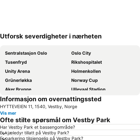
Utforsk severdigheter i nærheten
Utvid kartet
Sentralstasjon Oslo
Oslo City
Tusenfryd
Rikshospitalet
Unity Arena
Holmenkollen
Grünerløkka
Norway Cup
Aker Brygge
Ullevaal Stadion
Informasjon om overnattingssted
Bjerke
Frogner
HYTTEVEIEN 11, 1540, Vestby, Norge
Nordstrand
Oslo Spektrum
Vis mer
Youngstorget
Storo Storsenter
Ofte stilte spørsmål om Vestby Park
Sagene
Alna
Har Vestby Park et bassengområde?
Er kjæledyr tillatt på Vestby Park?
Karl-Johansgate
Oslofjorden
Er parkering tilgjengelig på Vestby Park?