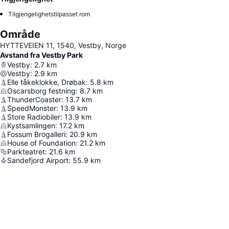
Tilgjengelighetstilpasset rom
Område
HYTTEVEIEN 11, 1540, Vestby, Norge
Avstand fra Vestby Park
Vestby
:
2.7
km
Vestby
:
2.9
km
Elle tåkeklokke, Drøbak
:
5.8
km
Oscarsborg festning
:
8.7
km
ThunderCoaster
:
13.7
km
SpeedMonster
:
13.9
km
Store Radiobiler
:
13.9
km
Kystsamlingen
:
17.2
km
Fossum Brogalleri
:
20.9
km
House of Foundation
:
21.2
km
Parkteatret
:
21.6
km
Sandefjord Airport
:
55.9
km