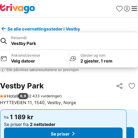
Favoritter
Logg i
Me
Se alle overnattingssteder i Vestby
Reisemål
Vestby Park
Ankomst/avreise
Gjester og rom
Velg datoer
2 gjester, 1 rom
Slik påvirkes søkeresultatene av provisjon
Vestby Park
Del
Leg
Hotell
6,9
(
2 433 vurderinger
)
2 Stjerner
HYTTEVEIEN 11, 1540, Vestby, Norge
1 189 kr
1 189 kr
fra
fra
Se priser fra
2 nettsteder
Se priser fra
2 nettsteder
Se priser
Se priser