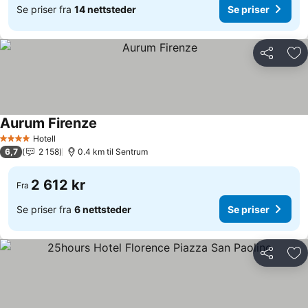
Se priser fra
14 nettsteder
Se priser
Del
Leg
Aurum Firenze
Hotell
4 Stjerner
6,7
2 158
0.4 km til Sentrum
2 612 kr
Fra
Se priser fra
6 nettsteder
Se priser
Del
Leg