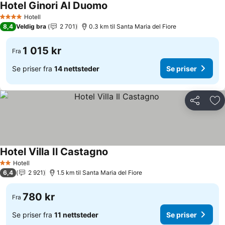
Hotel Ginori Al Duomo
Hotell
4 Stjerner
8,4
Veldig bra
2 701
0.3 km til Santa Maria del Fiore
1 015 kr
Fra
Se priser fra
14 nettsteder
Se priser
Del
Leg
Hotel Villa Il Castagno
Hotell
2 Stjerner
6,4
2 921
1.5 km til Santa Maria del Fiore
780 kr
Fra
Se priser fra
11 nettsteder
Se priser