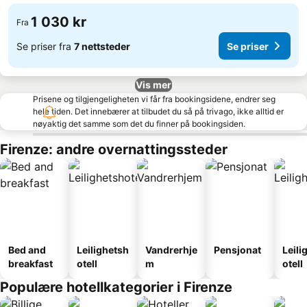
1 030 kr
Fra
Se priser fra
7 nettsteder
Se priser
Vis mer
Prisene og tilgjengeligheten vi får fra bookingsidene, endrer seg
hele tiden. Det innebærer at tilbudet du så på trivago, ikke alltid er
nøyaktig det samme som det du finner på bookingsiden.
Firenze: andre overnattingssteder
Bed and
Leilighetsh
Vandrerhje
Pensjonat
Leili
breakfast
otell
m
otell
Populære hotellkategorier i Firenze