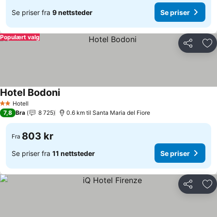
Se priser fra
9 nettsteder
Se priser
Populært valg
Del
Leg
Hotel Bodoni
Hotell
2 Stjerner
7,8
Bra
8 725
0.6 km til Santa Maria del Fiore
803 kr
Fra
Se priser fra
11 nettsteder
Se priser
Del
Leg