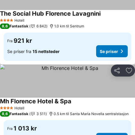
The Social Hub Florence Lavagnini
Hotell
4 Stjerner
8,6
Fantastisk
6 842
1.0 km til Sentrum
921 kr
Fra
Se priser fra
15 nettsteder
Se priser
Del
Leg
Mh Florence Hotel & Spa
Hotell
4 Stjerner
8,6
Fantastisk
3 511
0.5 km til Santa Maria Novella sentralstasjon
1 013 kr
Fra