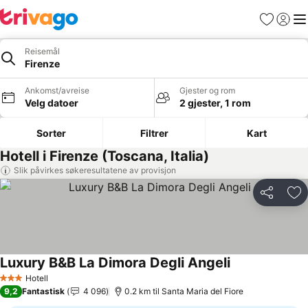
Favoritter
Logg i
Me
Reisemål
Firenze
Ankomst/avreise
Gjester og rom
Velg datoer
2 gjester, 1 rom
Sorter
Filtrer
Kart
Hotell i Firenze (Toscana, Italia)
Slik påvirkes søkeresultatene av provisjon
Del
Leg
Luxury B&B La Dimora Degli Angeli
Hotell
3 Stjerner
9,2
Fantastisk
4 096
0.2 km til Santa Maria del Fiore