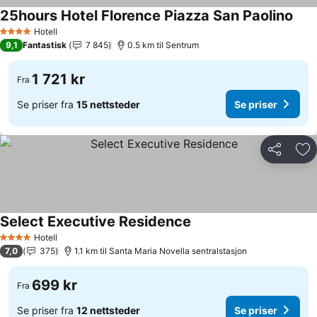
25hours Hotel Florence Piazza San Paolino
Hotell
4 Stjerner
9,1
Fantastisk
7 845
0.5 km til Sentrum
1 721 kr
Fra
Se priser fra
15 nettsteder
Se priser
Del
Leg
Select Executive Residence
Hotell
4 Stjerner
7,0
375
1.1 km til Santa Maria Novella sentralstasjon
699 kr
Fra
Se priser fra
12 nettsteder
Se priser