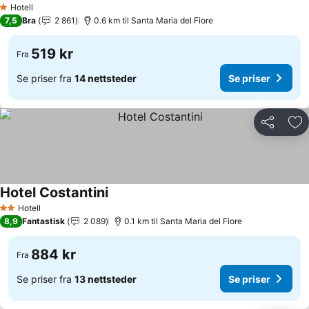
Hotell
1 Stjerner
7,5
Bra
2 861
0.6 km til Santa Maria del Fiore
519 kr
Fra
Se priser fra
14 nettsteder
Se priser
Del
Leg
Hotel Costantini
Hotell
2 Stjerner
8,9
Fantastisk
2 089
0.1 km til Santa Maria del Fiore
884 kr
Fra
Se priser fra
13 nettsteder
Se priser