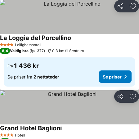
Del
Leg
La Loggia del Porcellino
Leilighetshotell
4 Stjerner
8,4
Veldig bra
377
0.3 km til Sentrum
1 436 kr
Fra
Se priser fra
2 nettsteder
Se priser
Del
Leg
Grand Hotel Baglioni
Hotell
4 Stjerner