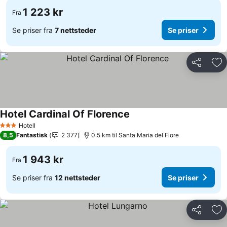
1 223 kr
Fra
Se priser fra
7 nettsteder
Se priser
Del
Leg
Hotel Cardinal Of Florence
Hotell
3 Stjerner
8,5
Fantastisk
2 377
0.5 km til Santa Maria del Fiore
1 943 kr
Fra
Se priser fra
12 nettsteder
Se priser
Del
Leg