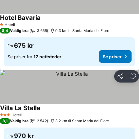
Hotel Bavaria
Hotell
1 Stjerner
8,4
Veldig bra
3 666
0.3 km til Santa Maria del Fiore
675 kr
Fra
Se priser fra
12 nettsteder
Se priser
Del
Leg
Villa La Stella
Hotell
3 Stjerner
8,1
Veldig bra
2 542
3.2 km til Santa Maria del Fiore
970 kr
Fra