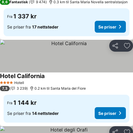
8,6
Fantastisk
9 474
0.3 km til Santa Maria Novella sentralstasjon
1 337 kr
Fra
Se priser fra
17 nettsteder
Se priser
Del
Leg
Hotel California
Hotell
4 Stjerner
7,3
3 239
0.2 km til Santa Maria del Fiore
1 144 kr
Fra
Se priser fra
14 nettsteder
Se priser