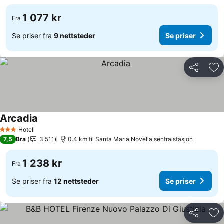
1 077 kr
Fra
Se priser fra
9 nettsteder
Se priser
Del
Leg
Arcadia
Hotell
3 Stjerner
7,5
Bra
3 511
0.4 km til Santa Maria Novella sentralstasjon
1 238 kr
Fra
Se priser fra
12 nettsteder
Se priser
Del
Leg