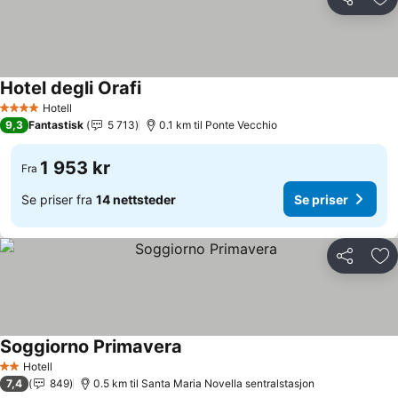
Del
Leg
Hotel degli Orafi
Hotell
4 Stjerner
9,3
Fantastisk
5 713
0.1 km til Ponte Vecchio
1 953 kr
Fra
Se priser fra
14 nettsteder
Se priser
Del
Leg
Soggiorno Primavera
Hotell
2 Stjerner
7,4
849
0.5 km til Santa Maria Novella sentralstasjon