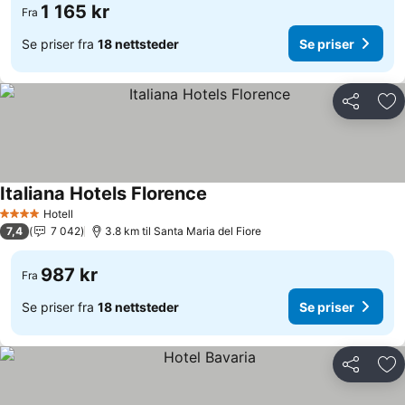
1 165 kr
Fra
Se priser fra
18 nettsteder
Se priser
Del
Leg
Italiana Hotels Florence
Hotell
4 Stjerner
7,4
7 042
3.8 km til Santa Maria del Fiore
987 kr
Fra
Se priser fra
18 nettsteder
Se priser
Del
Leg