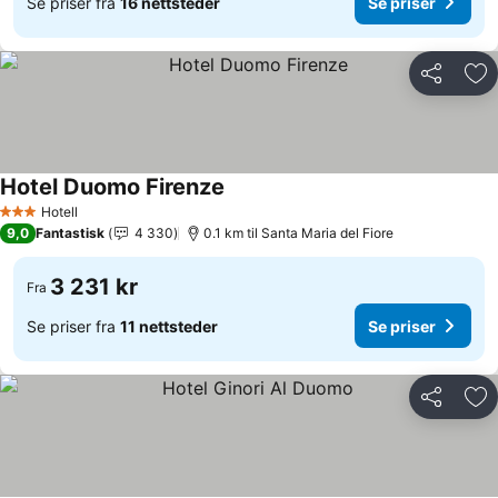
Se priser fra
16 nettsteder
Se priser
Del
Leg
Hotel Duomo Firenze
Hotell
3 Stjerner
9,0
Fantastisk
4 330
0.1 km til Santa Maria del Fiore
3 231 kr
Fra
Se priser fra
11 nettsteder
Se priser
Del
Leg