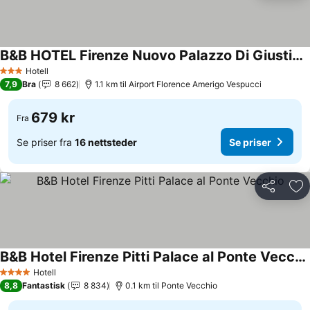
B&B HOTEL Firenze Nuovo Palazzo Di Giustizia
Hotell
3 Stjerner
7,9
Bra
8 662
1.1 km til Airport Florence Amerigo Vespucci
679 kr
Fra
Se priser fra
16 nettsteder
Se priser
Del
Leg
B&B Hotel Firenze Pitti Palace al Ponte Vecchio
Hotell
4 Stjerner
8,8
Fantastisk
8 834
0.1 km til Ponte Vecchio