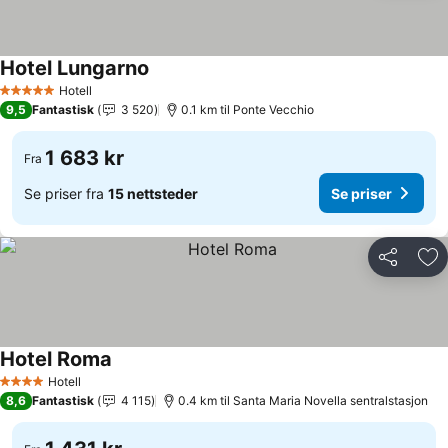
Hotel Lungarno
Hotell
5 Stjerner
9,5
Fantastisk
3 520
0.1 km til Ponte Vecchio
1 683 kr
Fra
Se priser fra
15 nettsteder
Se priser
Del
Leg
Hotel Roma
Hotell
4 Stjerner
8,6
Fantastisk
4 115
0.4 km til Santa Maria Novella sentralstasjon