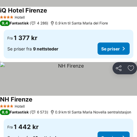
iQ Hotel Firenze
Hotell
4 Stjerner
9,4
Fantastisk
4 286
0.9 km til Santa Maria del Fiore
1 377 kr
Fra
Se priser fra
9 nettsteder
Se priser
Del
Leg
NH Firenze
Hotell
4 Stjerner
8,6
Fantastisk
6 573
0.9 km til Santa Maria Novella sentralstasjon
1 442 kr
Fra