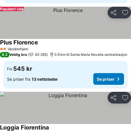
Populært valg
Del
Leg
Plus Florence
Vandrerhjem
2 Stjerner
8,2
Veldig bra
40 285
0.9 km til Santa Maria Novella sentralstasjon
545 kr
Fra
Se priser fra
13 nettsteder
Se priser
Del
Leg
Loggia Fiorentina