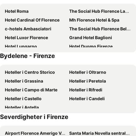
Hotel Roma
The Social Hub Florence Lavagnini
Hotel Cardinal Of Florence
Mh Florence Hotel & Spa
c-hotels Ambasciatori
The Social Hub Florence Belfiore
Hotel Luxor Florence
Grand Hotel Baglioni
Hotel Lungarno
Hotel Duomo Firenze
Bydelene - Firenze
Italiana Hotels Florence
Hotel Delle Nazioni
Hotel Boccaccio
FH55 Grand Hotel Mediterraneo
Hoteller i Centro Storico
Hoteller i Oltrarno
c-hotels Diplomat
Hotel Embassy
Hoteller i Grassina
Hoteller i Peretola
iQ Hotel Firenze
Hotel Ginori Al Duomo
Hoteller i Campo di Marte
Hoteller i Rifredi
NH Firenze
B&B HOTEL Firenze Laurus Al Duomo
Hoteller i Castello
Hoteller i Candeli
25hours Hotel Florence Piazza San Paolino
Glance Hotel In Florence
Hoteller i Antella
Hotel Grifone Firenze
Borghese Palace Art Hotel
Severdigheter i Firenze
Hotel Croce di Malta
Select Executive Residence
Ruby Bea Hotel Florence
Hotel Torre Guelfa
Airport Florence Amerigo Vespucci
Santa Maria Novella sentralstasjon
B&B Hotel Firenze Pitti Palace al Ponte Vecchio
NilHotel Florence