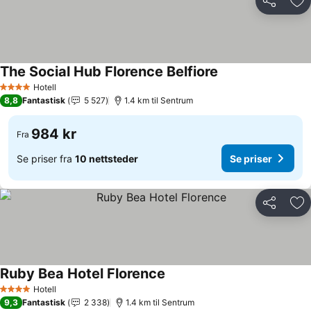
Del
Leg
The Social Hub Florence Belfiore
Hotell
4 Stjerner
8,8
Fantastisk
5 527
1.4 km til Sentrum
984 kr
Fra
Se priser fra
10 nettsteder
Se priser
Del
Leg
Ruby Bea Hotel Florence
Hotell
4 Stjerner
9,3
Fantastisk
2 338
1.4 km til Sentrum