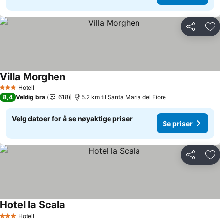
Del
Leg
Villa Morghen
Hotell
3 Stjerner
8,4
Veldig bra
618
5.2 km til Santa Maria del Fiore
Velg datoer for å se nøyaktige priser
Se priser
Del
Leg
Hotel la Scala
Hotell
3 Stjerner