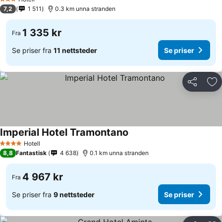
3 Stjerner
7,2
1 511
0.3 km unna stranden
1 335 kr
Fra
Se priser fra
11 nettsteder
Se priser
Del
Leg
Imperial Hotel Tramontano
Hotell
4 Stjerner
8,8
Fantastisk
4 638
0.1 km unna stranden
4 967 kr
Fra
Se priser fra
9 nettsteder
Se priser