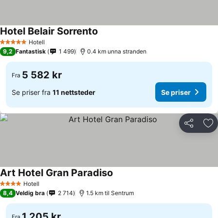
Hotel Belair Sorrento
Hotell
5 Stjerner
9,2
Fantastisk
1 499
0.4 km unna stranden
5 582 kr
Fra
Se priser fra
11 nettsteder
Se priser
Del
Leg
Art Hotel Gran Paradiso
Hotell
4 Stjerner
8,4
Veldig bra
2 714
1.5 km til Sentrum
1 205 kr
Fra