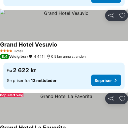
Del
Leg
Grand Hotel Vesuvio
Hotell
4 Stjerner
8,4
Veldig bra
4 441
0.5 km unna stranden
2 622 kr
Fra
Se priser fra
13 nettsteder
Se priser
Populært valg
Del
Leg
Grand Hotel La Favorita