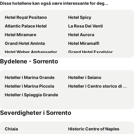
Disse hotellene kan også være interessante for deg...
Hotel Royal Positano
Hotel Spicy
Atlantic Palace Hotel
La Rosa Dei Venti
Hotel Miramare
Hotel Aurora
Grand Hotel Aminta
Hotel Miramalfi
Hotel Weber Ambassador
Grand Hotel Excelsior
Bydelene - Sorrento
Hotel La Vue d'Or
Hotel Zi Teresa
Hotel Rivage
Hotel Mary
Hoteller i Marina Grande
Hoteller i Seiano
Hotel Bellevue Suite
Hotel Dania
Hoteller i Marina Piccola
Hoteller i Centro storico di Positano
Hotel Lorelei Londres
Casa Guadagno
Hoteller i Spiaggia Grande
Art Hotel Gran Paradiso
Imperial Hotel Tramontano
Grand Hotel Vesuvio
Grand Hotel Europa Palace
Severdigheter i Sorrento
Anantara Convento di Amalfi Grand Hotel
Hotel Michelangelo
Grand Hotel Cesare Augusto
Punta Tragara
Chiaia
Historic Centre of Naples
Johanna Park Hotel
Grand Hotel Angiolieri