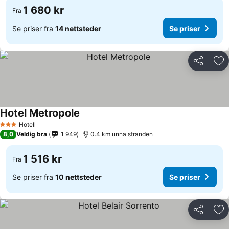
1 680 kr
Fra
Se priser fra
14 nettsteder
Se priser
Del
Leg
Hotel Metropole
Hotell
3 Stjerner
8,0
Veldig bra
1 949
0.4 km unna stranden
1 516 kr
Fra
Se priser fra
10 nettsteder
Se priser
Del
Leg