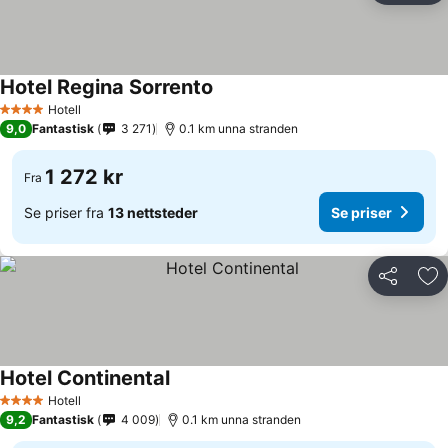
Hotel Regina Sorrento
Hotell
4 Stjerner
9,0
Fantastisk
3 271
0.1 km unna stranden
1 272 kr
Fra
Se priser fra
13 nettsteder
Se priser
Del
Leg
Hotel Continental
Hotell
4 Stjerner
9,2
Fantastisk
4 009
0.1 km unna stranden