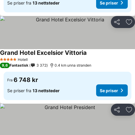
Se priser fra
13 nettsteder
Se priser
Del
Leg
Grand Hotel Excelsior Vittoria
Hotell
5 Stjerner
9,6
Fantastisk
3 372
0.4 km unna stranden
6 748 kr
Fra
Se priser fra
13 nettsteder
Se priser
Del
Leg