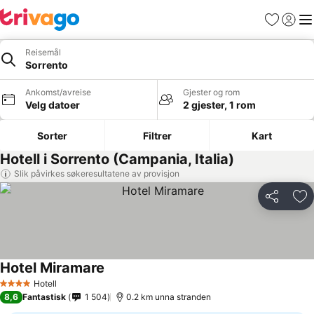
Favoritter
Logg i
Me
Reisemål
Sorrento
Ankomst/avreise
Gjester og rom
Velg datoer
2 gjester, 1 rom
Sorter
Filtrer
Kart
Hotell i Sorrento (Campania, Italia)
Slik påvirkes søkeresultatene av provisjon
Del
Leg
Hotel Miramare
Hotell
4 Stjerner
8,6
Fantastisk
1 504
0.2 km unna stranden