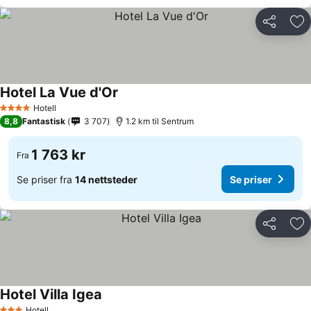
Del
Leg
Hotel La Vue d'Or
Hotell
4 Stjerner
8,8
Fantastisk
3 707
1.2 km til Sentrum
1 763 kr
Fra
Se priser fra
14 nettsteder
Se priser
Del
Leg
Hotel Villa Igea
Hotell