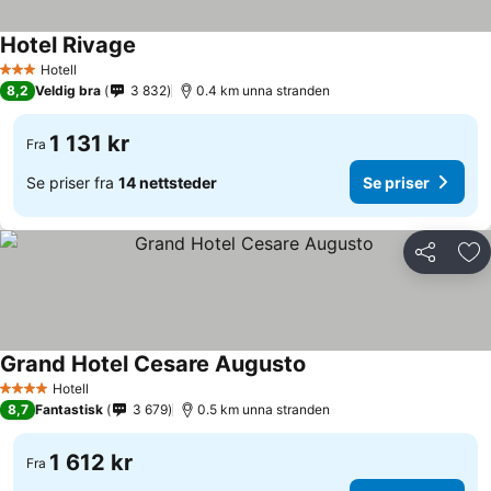
Hotel Rivage
Hotell
3 Stjerner
8,2
Veldig bra
3 832
0.4 km unna stranden
1 131 kr
Fra
Se priser fra
14 nettsteder
Se priser
Del
Leg
Grand Hotel Cesare Augusto
Hotell
4 Stjerner
8,7
Fantastisk
3 679
0.5 km unna stranden
1 612 kr
Fra