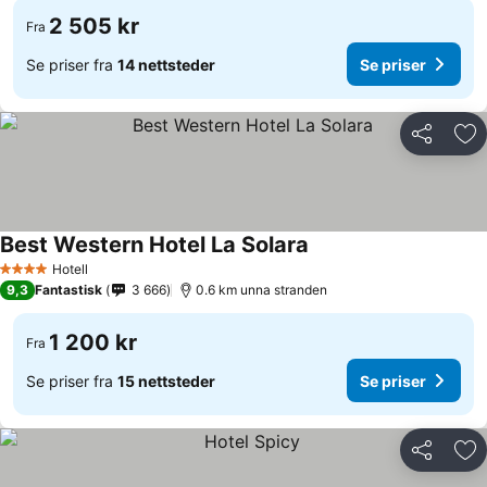
2 505 kr
Fra
Se priser fra
14 nettsteder
Se priser
Del
Leg
Best Western Hotel La Solara
Hotell
4 Stjerner
9,3
Fantastisk
3 666
0.6 km unna stranden
1 200 kr
Fra
Se priser fra
15 nettsteder
Se priser
Del
Leg