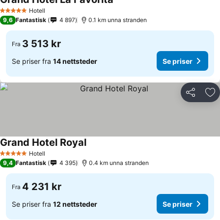
Hotell
5 Stjerner
9,6
Fantastisk
4 897
0.1 km unna stranden
3 513 kr
Fra
Se priser fra
14 nettsteder
Se priser
Del
Leg
Grand Hotel Royal
Hotell
5 Stjerner
9,4
Fantastisk
4 395
0.4 km unna stranden
4 231 kr
Fra
Se priser fra
12 nettsteder
Se priser