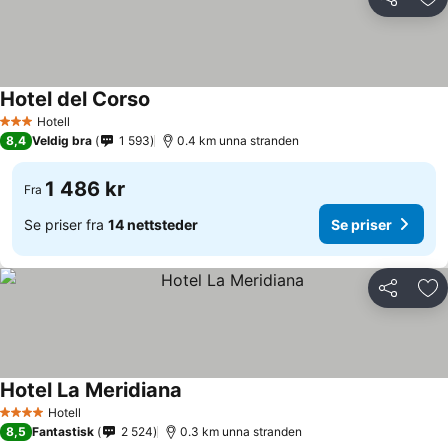
Del
Leg
Hotel del Corso
Hotell
3 Stjerner
8,4
Veldig bra
1 593
0.4 km unna stranden
1 486 kr
Fra
Se priser fra
14 nettsteder
Se priser
Del
Leg
Hotel La Meridiana
Hotell
4 Stjerner
8,5
Fantastisk
2 524
0.3 km unna stranden