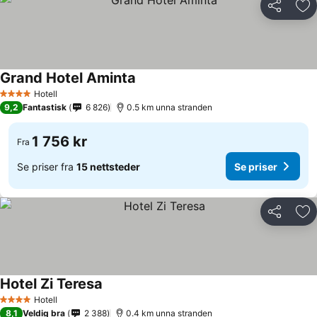
Del
Leg
Grand Hotel Aminta
Hotell
4 Stjerner
9,2
Fantastisk
6 826
0.5 km unna stranden
1 756 kr
Fra
Se priser fra
15 nettsteder
Se priser
Del
Leg
Hotel Zi Teresa
Hotell
4 Stjerner
8,1
Veldig bra
2 388
0.4 km unna stranden