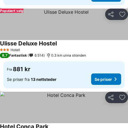
Populært valg
Del
Leg
Ulisse Deluxe Hostel
Hotell
3 Stjerner
8,7
Fantastisk
6 514
0.3 km unna stranden
881 kr
Fra
Se priser fra
13 nettsteder
Se priser
Del
Leg
Hotel Conca Park