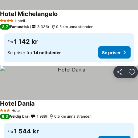
Hotel Michelangelo
Hotell
4 Stjerner
8,7
Fantastisk
3 336
0.5 km unna stranden
1 142 kr
Fra
Se priser fra
14 nettsteder
Se priser
Del
Leg
Hotel Dania
Hotell
3 Stjerner
8,3
Veldig bra
1 989
0.5 km unna stranden
1 544 kr
Fra