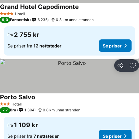
Grand Hotel Capodimonte
Hotell
4 Stjerner
9,0
Fantastisk
6 235
0.3 km unna stranden
2 755 kr
Fra
Se priser fra
12 nettsteder
Se priser
Del
Leg
Porto Salvo
Hotell
3 Stjerner
7,7
Bra
1 394
0.8 km unna stranden
1 109 kr
Fra
Se priser fra
7 nettsteder
Se priser