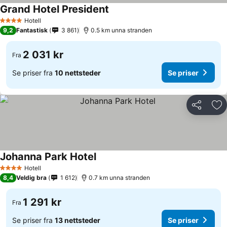
Grand Hotel President
Hotell
4 Stjerner
9,2
Fantastisk
3 861
0.5 km unna stranden
2 031 kr
Fra
Se priser fra
10 nettsteder
Se priser
Del
Leg
Johanna Park Hotel
Hotell
4 Stjerner
8,4
Veldig bra
1 612
0.7 km unna stranden
1 291 kr
Fra
Se priser fra
13 nettsteder
Se priser