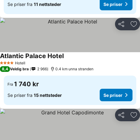
Se priser fra
11 nettsteder
Se priser
Del
Leg
Atlantic Palace Hotel
Hotell
4 Stjerner
8,4
Veldig bra
2 966
0.4 km unna stranden
1 740 kr
Fra
Se priser fra
15 nettsteder
Se priser
Del
Leg