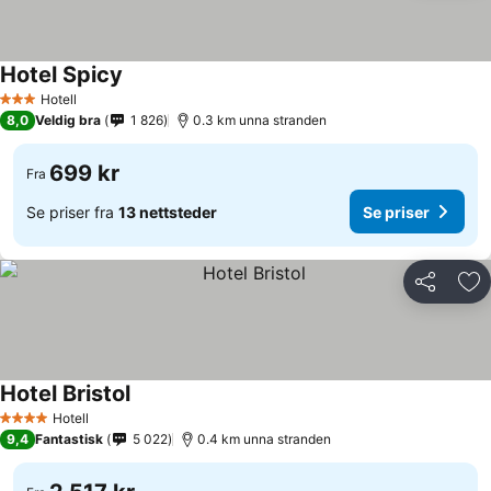
Hotel Spicy
Hotell
3 Stjerner
8,0
Veldig bra
1 826
0.3 km unna stranden
699 kr
Fra
Se priser fra
13 nettsteder
Se priser
Del
Leg
Hotel Bristol
Hotell
4 Stjerner
9,4
Fantastisk
5 022
0.4 km unna stranden