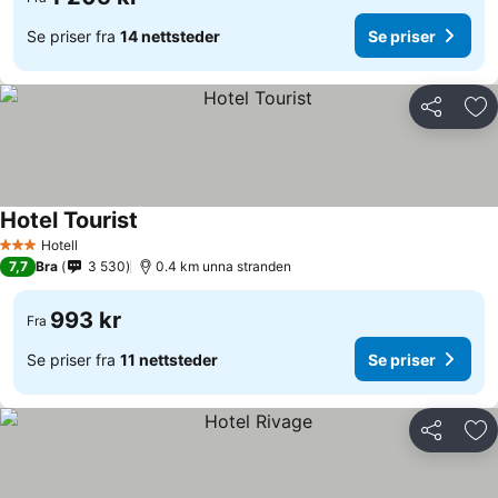
Se priser fra
14 nettsteder
Se priser
Del
Leg
Hotel Tourist
Hotell
3 Stjerner
7,7
Bra
3 530
0.4 km unna stranden
993 kr
Fra
Se priser fra
11 nettsteder
Se priser
Del
Leg