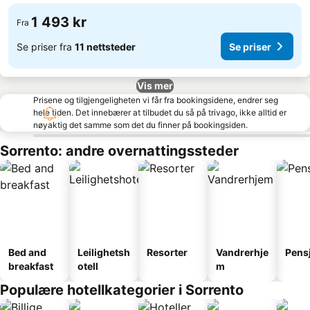
1 493 kr
Fra
Se priser fra
11 nettsteder
Se priser
Vis mer
Prisene og tilgjengeligheten vi får fra bookingsidene, endrer seg
hele tiden. Det innebærer at tilbudet du så på trivago, ikke alltid er
nøyaktig det samme som det du finner på bookingsiden.
Sorrento: andre overnattingssteder
Bed and
Leilighetsh
Resorter
Vandrerhje
Pens
breakfast
otell
m
Populære hotellkategorier i Sorrento