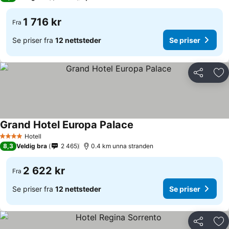
1 716 kr
Fra
Se priser fra
12 nettsteder
Se priser
Del
Leg
Grand Hotel Europa Palace
Hotell
4 Stjerner
8,3
Veldig bra
2 465
0.4 km unna stranden
2 622 kr
Fra
Se priser fra
12 nettsteder
Se priser
Del
Leg