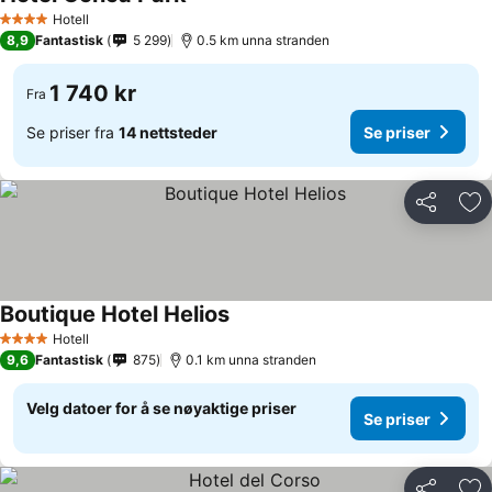
Hotell
4 Stjerner
8,9
Fantastisk
5 299
0.5 km unna stranden
1 740 kr
Fra
Se priser fra
14 nettsteder
Se priser
Del
Leg
Boutique Hotel Helios
Hotell
4 Stjerner
9,6
Fantastisk
875
0.1 km unna stranden
Velg datoer for å se nøyaktige priser
Se priser