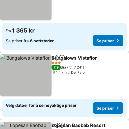
1 365 kr
Fra
Se priser fra
6 nettsteder
Se priser
Bungalows Vistaflor
Del
Legg til i favoritter
3 Stjerner
7,9
Bra
7 241
1.4 km til Del Faro
Velg datoer for å se nøyaktige priser
Se priser
Lopesan Baobab Resort
Del
Legg til i favoritter