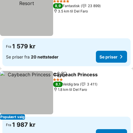
5 Stjerner
8,9
Fantastisk
23 899
3.5 km til Del Faro
1 579 kr
Fra
Se priser fra
20 nettsteder
Se priser
Caybeach Princess
Del
Legg til i favoritter
3 Stjerner
8,1
Veldig bra
3 411
1.8 km til Del Faro
Populært valg
1 987 kr
Fra