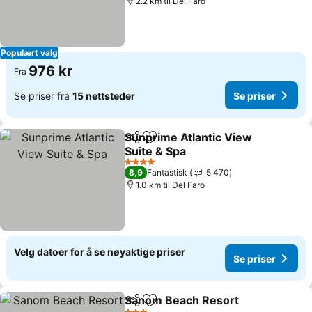
2.2 km til Del Faro
Populært valg
976 kr
Fra
Se priser fra
15 nettsteder
Se priser
Sunprime Atlantic View
Del
Legg til i favoritter
Suite & Spa
4 Stjerner
8,9
Fantastisk
5 470
1.0 km til Del Faro
Velg datoer for å se nøyaktige priser
Se priser
Sanom Beach Resort
Del
Legg til i favoritter