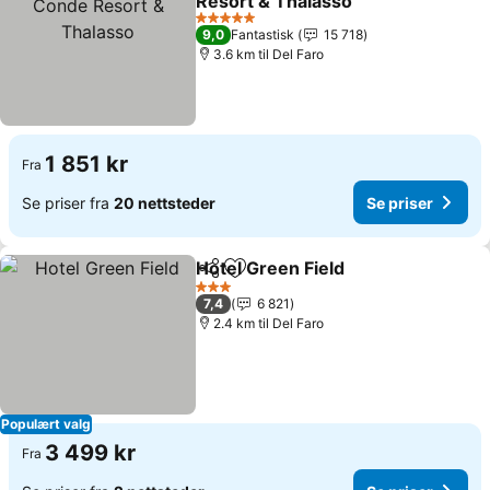
Resort & Thalasso
5 Stjerner
9,0
Fantastisk
15 718
3.6 km til Del Faro
1 851 kr
Fra
Se priser fra
20 nettsteder
Se priser
Hotel Green Field
Del
Legg til i favoritter
3 Stjerner
7,4
6 821
2.4 km til Del Faro
Populært valg
3 499 kr
Fra