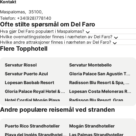
Kontakt
Maspalomas
,
35100
,
Telefon
:
+34(928)778140
Ofte stilte spørsmål om Del Faro
Hva gjør Del Faro populært i Maspalomas?
Hvilke overnattingssteder finnes i nærheten av Del Faro?
Hvilke andre attraksjoner finnes i nærheten av Del Faro?
Flere Topphotell
Servatur Riosol
Servatur Montebello
Servatur Puerto Azul
Gloria Palace San Agustín Thalasso & Hotel
Lopesan Baobab Resort
Radisson Blu Resort & Spa, Gran Canaria Mogan
Gloria Palace Royal Hotel & Spa
Lopesan Costa Meloneras Resort & SPA
Hotel Cordial Mogán Playa
Radisson Blu Resort, Gran Canaria
Andre populære reisemål ved stranden
Servatur Altamar
Abora Buenaventura by Lopesan Hotels
Servatur Waikiki
LIVVO Monte Carrera Holiday Homes
Puerto Rico Strandhoteller
Mogán Strandhoteller
Bahía Blanca
Lopesan Villa del Conde Resort & Thalasso
Playa del Inglés Strandhoteller
Las Palmas Strandhoteller
Servatur Casablanca Suites & Spa
Palm Oasis Maspalomas