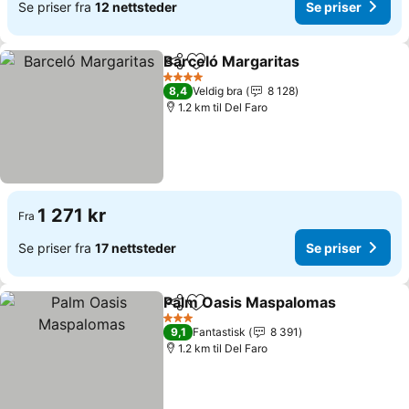
Se priser fra
12 nettsteder
Se priser
Barceló Margaritas
Del
Legg til i favoritter
4 Stjerner
8,4
Veldig bra
8 128
1.2 km til Del Faro
1 271 kr
Fra
Se priser fra
17 nettsteder
Se priser
Palm Oasis Maspalomas
Del
Legg til i favoritter
3 Stjerner
9,1
Fantastisk
8 391
1.2 km til Del Faro