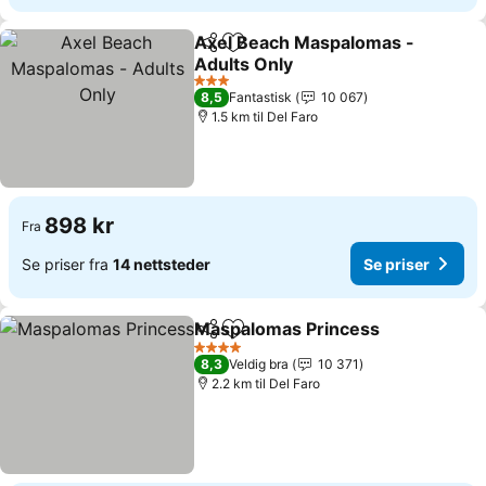
Axel Beach Maspalomas -
Del
Legg til i favoritter
Adults Only
3 Stjerner
8,5
Fantastisk
10 067
1.5 km til Del Faro
898 kr
Fra
Se priser fra
14 nettsteder
Se priser
Maspalomas Princess
Del
Legg til i favoritter
4 Stjerner
8,3
Veldig bra
10 371
2.2 km til Del Faro