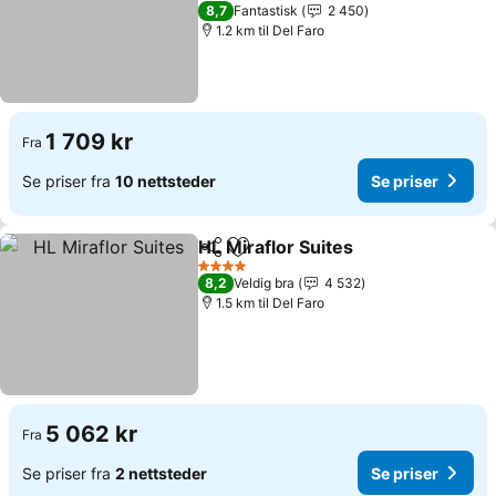
4 Stjerner
8,7
Fantastisk
2 450
1.2 km til Del Faro
1 709 kr
Fra
Se priser fra
10 nettsteder
Se priser
HL Miraflor Suites
Del
Legg til i favoritter
4 Stjerner
8,2
Veldig bra
4 532
1.5 km til Del Faro
5 062 kr
Fra
Se priser fra
2 nettsteder
Se priser