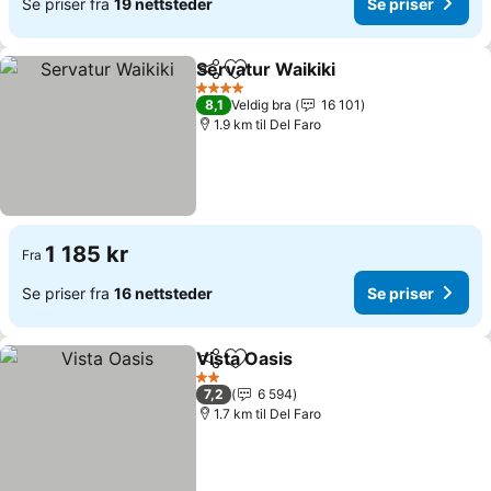
Se priser fra
19 nettsteder
Se priser
Servatur Waikiki
Del
Legg til i favoritter
4 Stjerner
8,1
Veldig bra
16 101
1.9 km til Del Faro
1 185 kr
Fra
Se priser fra
16 nettsteder
Se priser
Vista Oasis
Del
Legg til i favoritter
2 Stjerner
7,2
6 594
1.7 km til Del Faro