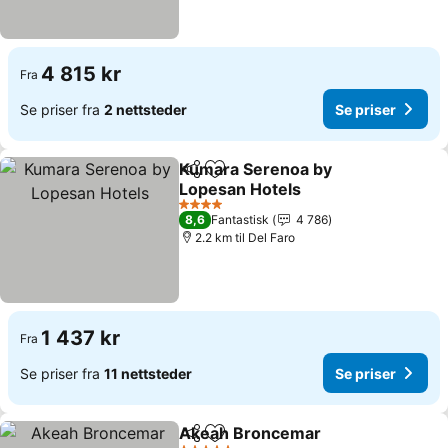
4 815 kr
Fra
Se priser fra
2 nettsteder
Se priser
Kumara Serenoa by
Del
Legg til i favoritter
Lopesan Hotels
4 Stjerner
8,6
Fantastisk
4 786
2.2 km til Del Faro
1 437 kr
Fra
Se priser fra
11 nettsteder
Se priser
Akeah Broncemar
Del
Legg til i favoritter