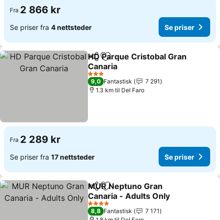
2 866 kr
Fra
Se priser fra
4 nettsteder
Se priser
HD Parque Cristobal Gran
Del
Legg til i favoritter
Canaria
3 Stjerner
9,0
Fantastisk
7 291
1.3 km til Del Faro
2 289 kr
Fra
Se priser fra
17 nettsteder
Se priser
MUR Neptuno Gran
Del
Legg til i favoritter
Canaria - Adults Only
4 Stjerner
8,8
Fantastisk
7 171
1.8 km til Del Faro