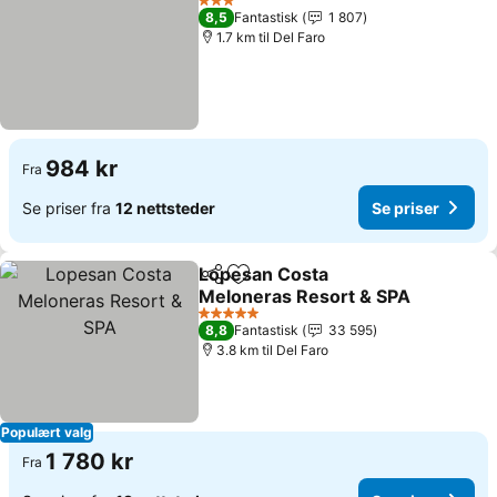
3 Stjerner
8,5
Fantastisk
1 807
1.7 km til Del Faro
984 kr
Fra
Se priser fra
12 nettsteder
Se priser
Lopesan Costa
Del
Legg til i favoritter
Meloneras Resort & SPA
5 Stjerner
8,8
Fantastisk
33 595
3.8 km til Del Faro
Populært valg
1 780 kr
Fra