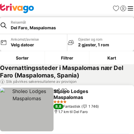
Favoritter
Logg i
Me
Reisemål
Del Faro, Maspalomas
Ankomst/avreise
Gjester og rom
Velg datoer
2 gjester, 1 rom
Sorter
Filtrer
Kart
Overnattingssteder i Maspalomas nær Del
Faro (Maspalomas, Spania)
Slik påvirkes søkeresultatene av provisjon
Sholeo Lodges
Del
Legg til i favoritter
Maspalomas
4 Stjerner
8,8
Fantastisk
1 746
1.7 km til Del Faro