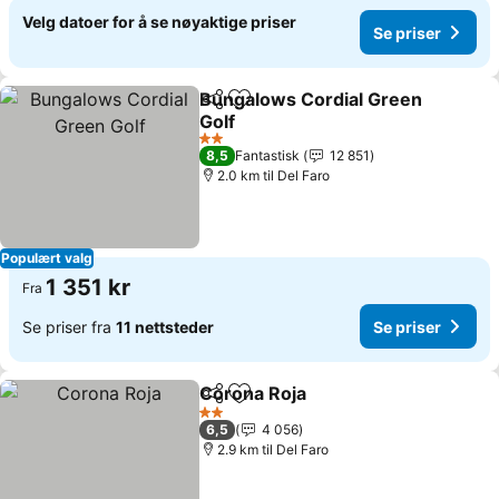
Velg datoer for å se nøyaktige priser
Se priser
Bungalows Cordial Green
Del
Legg til i favoritter
Golf
2 Stjerner
8,5
Fantastisk
12 851
2.0 km til Del Faro
Populært valg
1 351 kr
Fra
Se priser fra
11 nettsteder
Se priser
Corona Roja
Del
Legg til i favoritter
2 Stjerner
6,5
4 056
2.9 km til Del Faro