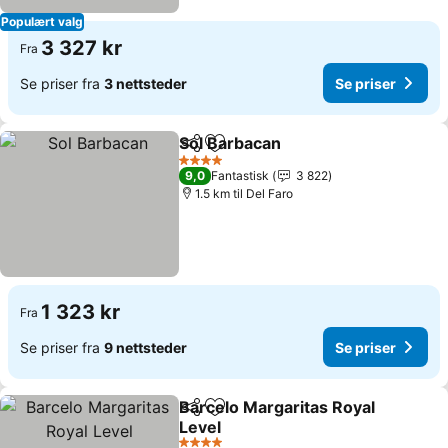
Populært valg
3 327 kr
Fra
Se priser fra
3 nettsteder
Se priser
Sol Barbacan
Del
Legg til i favoritter
4 Stjerner
9,0
Fantastisk
3 822
1.5 km til Del Faro
1 323 kr
Fra
Se priser fra
9 nettsteder
Se priser
Barcelo Margaritas Royal
Del
Legg til i favoritter
Level