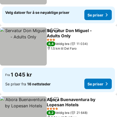
Velg datoer for å se nøyaktige priser
Se priser
Servatur Don Miguel -
Del
Legg til i favoritter
Adults Only
3 Stjerner
8,4
Veldig bra
11 034
1.5 km til Del Faro
1 045 kr
Fra
Se priser fra
16 nettsteder
Se priser
Abora Buenaventura by
Del
Legg til i favoritter
Lopesan Hotels
4 Stjerner
8,2
Veldig bra
21 648