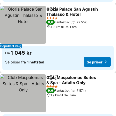
Gloria Palace San Agustín
Del
Legg til i favoritter
Thalasso & Hotel
4 Stjerner
8,6
Fantastisk
22 552
4.2 km til Del Faro
Populært valg
1 045 kr
Fra
Se priser fra
1 nettsted
Se priser
Club Maspalomas Suites
Del
Legg til i favoritter
& Spa - Adults Only
4 Stjerner
9,6
Fantastisk
7 574
1.9 km til Del Faro