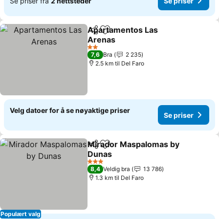
Se priser fra
2 nettsteder
Se priser
Apartamentos Las
Del
Legg til i favoritter
Arenas
2 Stjerner
7,6
Bra
2 235
2.5 km til Del Faro
Velg datoer for å se nøyaktige priser
Se priser
Mirador Maspalomas by
Del
Legg til i favoritter
Dunas
3 Stjerner
8,4
Veldig bra
13 786
1.3 km til Del Faro
Populært valg