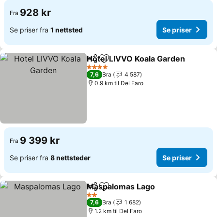
928 kr
Fra
Se priser fra
1 nettsted
Se priser
Hotel LIVVO Koala Garden
Del
Legg til i favoritter
4 Stjerner
7,6
Bra
4 587
0.9 km til Del Faro
9 399 kr
Fra
Se priser fra
8 nettsteder
Se priser
Maspalomas Lago
Del
Legg til i favoritter
2 Stjerner
7,6
Bra
1 682
1.2 km til Del Faro