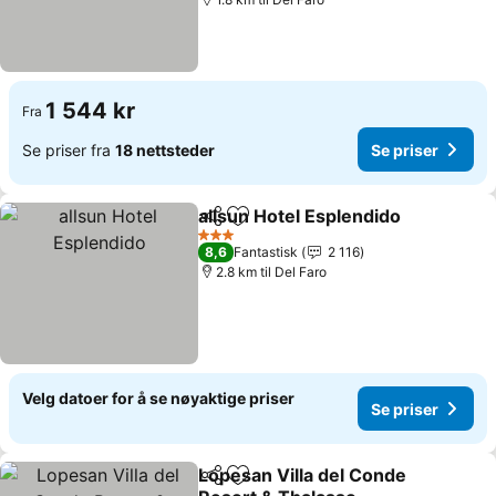
1 544 kr
Fra
Se priser fra
18 nettsteder
Se priser
allsun Hotel Esplendido
Del
Legg til i favoritter
3 Stjerner
8,6
Fantastisk
2 116
2.8 km til Del Faro
Velg datoer for å se nøyaktige priser
Se priser
Lopesan Villa del Conde
Del
Legg til i favoritter