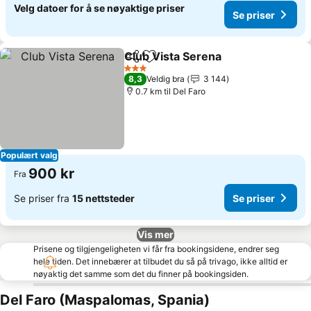
Velg datoer for å se nøyaktige priser
Se priser
Club Vista Serena
Del
Legg til i favoritter
3 Stjerner
8,3
Veldig bra
3 144
0.7 km til Del Faro
Populært valg
900 kr
Fra
Se priser fra
15 nettsteder
Se priser
Vis mer
Prisene og tilgjengeligheten vi får fra bookingsidene, endrer seg
hele tiden. Det innebærer at tilbudet du så på trivago, ikke alltid er
nøyaktig det samme som det du finner på bookingsiden.
Del Faro (Maspalomas, Spania)