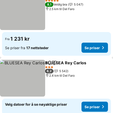
5 Stjerner
8,1
Veldig bra
5 047
2.5 km til Del Faro
1 231 kr
Fra
Se priser fra
17 nettsteder
Se priser
BLUESEA Rey Carlos
Del
Legg til i favoritter
3 Stjerner
6,2
5 542
2.4 km til Del Faro
Velg datoer for å se nøyaktige priser
Se priser