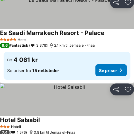
Del
Leg
Es Saadi Marrakech Resort - Palace
Hotell
5 Stjerner
8,6
Fantastisk
3 378
2.1 km til Jemaa el-Fnaa
4 061 kr
Fra
Se priser fra
15 nettsteder
Se priser
Del
Leg
Hotel Salsabil
Hotell
3 Stjerner
7,4
1 576
0.8 km til Jemaa el-Fnaa