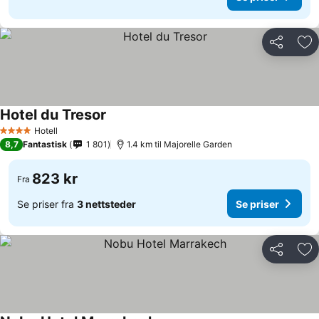
Del
Leg
Hotel du Tresor
Hotell
4 Stjerner
8,7
Fantastisk
1 801
1.4 km til Majorelle Garden
823 kr
Fra
Se priser fra
3 nettsteder
Se priser
Del
Leg