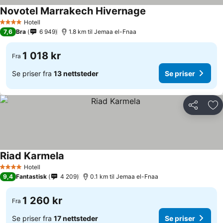
Novotel Marrakech Hivernage
Hotell
4 Stjerner
7,6
Bra
6 949
1.8 km til Jemaa el-Fnaa
1 018 kr
Fra
Se priser fra
13 nettsteder
Se priser
Del
Leg
Riad Karmela
Hotell
4 Stjerner
9,4
Fantastisk
4 209
0.1 km til Jemaa el-Fnaa
1 260 kr
Fra
Se priser fra
17 nettsteder
Se priser