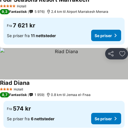
Hotell
5 Stjerner
9,3
Fantastisk
5 976
2.4 km til Airport Marrakesh Menara
7 621 kr
Fra
Se priser fra
11 nettsteder
Se priser
Del
Leg
Riad Diana
Hotell
4 Stjerner
8,7
Fantastisk
1 959
0.8 km til Jemaa el-Fnaa
574 kr
Fra
Se priser fra
6 nettsteder
Se priser