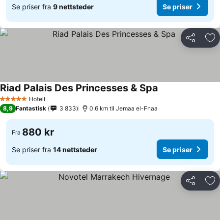
Se priser fra
9 nettsteder
Se priser
Del
Leg
Riad Palais Des Princesses & Spa
Hotell
5 Stjerner
8,9
Fantastisk
3 833
0.6 km til Jemaa el-Fnaa
880 kr
Fra
Se priser fra
14 nettsteder
Se priser
Del
Leg