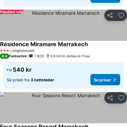
Populært valg
Del
Leg
Résidence Miramare Marrakech
Leilighetshotell
3 Stjerner
8,6
Fantastisk
1 822
0.6 km til Jemaa el-Fnaa
540 kr
Fra
Se priser fra
3 nettsteder
Se priser
Del
Leg
Four Seasons Resort Marrakech