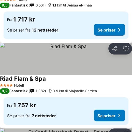
5 Stjerner
9,5
Fantastisk
6 561
1.1 km til Jemaa el-Fnaa
1 717 kr
Fra
Se priser fra
12 nettsteder
Se priser
Del
Leg
Riad Flam & Spa
Hotell
4 Stjerner
9,2
Fantastisk
1 382
0.9 km til Majorelle Garden
1 757 kr
Fra
Se priser fra
7 nettsteder
Se priser