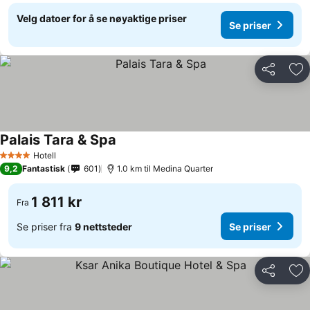
Velg datoer for å se nøyaktige priser
Se priser
Del
Leg
Palais Tara & Spa
Hotell
4 Stjerner
9,2
Fantastisk
601
1.0 km til Medina Quarter
1 811 kr
Fra
Se priser fra
9 nettsteder
Se priser
Del
Leg