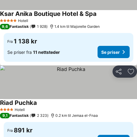
Ksar Anika Boutique Hotel & Spa
Hotell
5 Stjerner
9,6
Fantastisk
1 928
1.4 km til Majorelle Garden
1 138 kr
Fra
Se priser fra
11 nettsteder
Se priser
Del
Leg
Riad Puchka
Hotell
4 Stjerner
9,1
Fantastisk
2 323
0.2 km til Jemaa el-Fnaa
891 kr
Fra