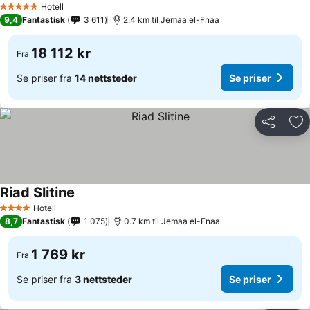
Hotell
5 Stjerner
9,4
Fantastisk
3 611
2.4 km til Jemaa el-Fnaa
18 112 kr
Fra
Se priser fra
14 nettsteder
Se priser
Del
Leg
Riad Slitine
Hotell
4 Stjerner
8,7
Fantastisk
1 075
0.7 km til Jemaa el-Fnaa
1 769 kr
Fra
Se priser fra
3 nettsteder
Se priser