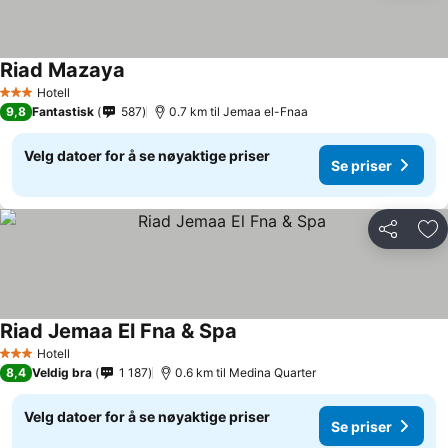
Riad Mazaya
Hotell
3 Stjerner
9,8
Fantastisk
587
0.7 km til Jemaa el-Fnaa
Velg datoer for å se nøyaktige priser
Se priser
Del
Leg
Riad Jemaa El Fna & Spa
Hotell
3 Stjerner
8,4
Veldig bra
1 187
0.6 km til Medina Quarter
Velg datoer for å se nøyaktige priser
Se priser