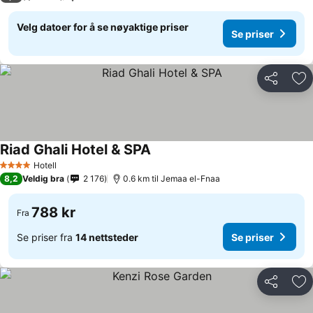
Velg datoer for å se nøyaktige priser
Se priser
Del
Leg
Riad Ghali Hotel & SPA
Hotell
4 Stjerner
8,2
Veldig bra
2 176
0.6 km til Jemaa el-Fnaa
788 kr
Fra
Se priser fra
14 nettsteder
Se priser
Del
Leg