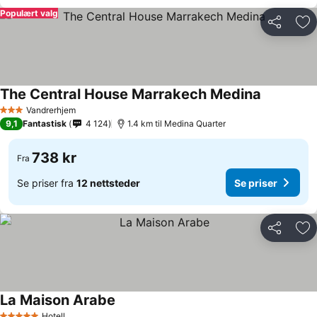
Populært valg
Del
Leg
The Central House Marrakech Medina
Vandrerhjem
3 Stjerner
9,1
Fantastisk
4 124
1.4 km til Medina Quarter
738 kr
Fra
Se priser fra
12 nettsteder
Se priser
Del
Leg
La Maison Arabe
Hotell