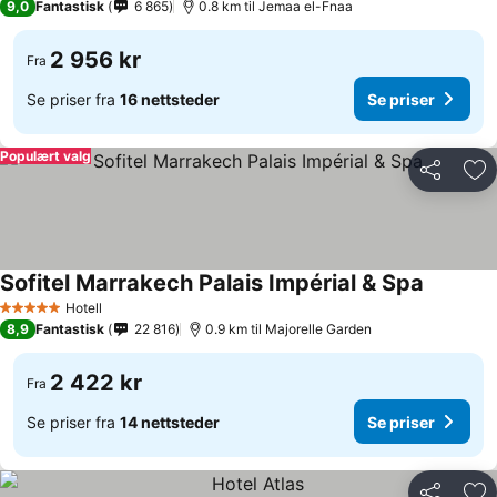
9,0
Fantastisk
6 865
0.8 km til Jemaa el-Fnaa
2 956 kr
Fra
Se priser fra
16 nettsteder
Se priser
Populært valg
Del
Leg
Sofitel Marrakech Palais Impérial & Spa
Hotell
5 Stjerner
8,9
Fantastisk
22 816
0.9 km til Majorelle Garden
2 422 kr
Fra
Se priser fra
14 nettsteder
Se priser