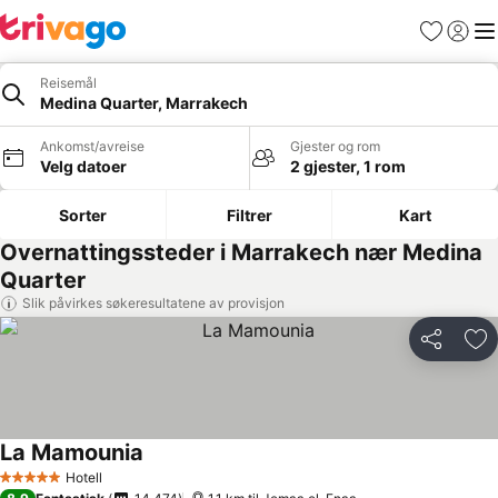
Favoritter
Logg i
Me
Reisemål
Medina Quarter, Marrakech
Ankomst/avreise
Gjester og rom
Velg datoer
2 gjester, 1 rom
Sorter
Filtrer
Kart
Overnattingssteder i Marrakech nær Medina
Quarter
Slik påvirkes søkeresultatene av provisjon
Del
Leg
La Mamounia
Hotell
5 Stjerner