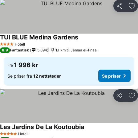
Del
Leg
TUI BLUE Medina Gardens
Hotell
4 Stjerner
8,9
Fantastisk
5 894
1.1 km til Jemaa el-Fnaa
1 996 kr
Fra
Se priser fra
12 nettsteder
Se priser
Del
Leg
Les Jardins De La Koutoubia
Hotell
5 Stjerner