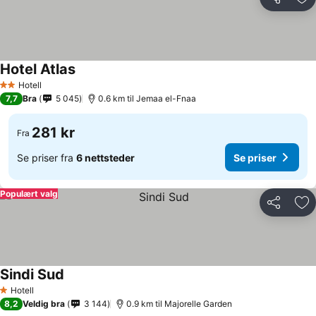
Del
Leg
Hotel Atlas
Hotell
2 Stjerner
7,7
Bra
5 045
0.6 km til Jemaa el-Fnaa
281 kr
Fra
Se priser fra
6 nettsteder
Se priser
Populært valg
Del
Leg
Sindi Sud
Hotell
1 Stjerner
8,2
Veldig bra
3 144
0.9 km til Majorelle Garden