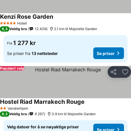
Kenzi Rose Garden
Hotell
5 Stjerner
8,3
Veldig bra
12 409
2.1 km til Majorelle Garden
1 277 kr
Fra
Se priser fra
13 nettsteder
Se priser
Populært valg
Del
Leg
Hostel Riad Marrakech Rouge
Vandrerhjem
2 Stjerner
8,3
Veldig bra
6 267
0.9 km til Majorelle Garden
Velg datoer for å se nøyaktige priser
Se priser