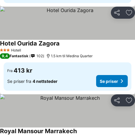
Del
Leg
Hotel Ourida Zagora
Hotell
3 Stjerner
9,4
Fantastisk
102
1.5 km til Medina Quarter
413 kr
Fra
Se priser fra
4 nettsteder
Se priser
Del
Leg
Royal Mansour Marrakech