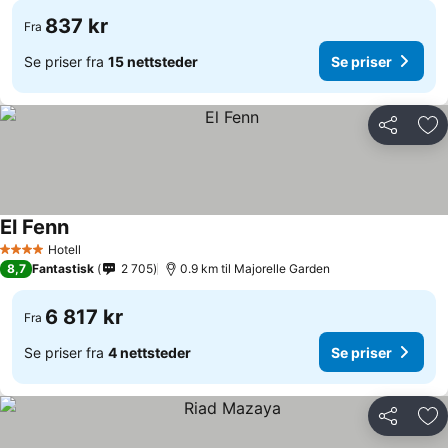
837 kr
Fra
Se priser fra
15 nettsteder
Se priser
Del
Leg
El Fenn
Hotell
4 Stjerner
8,7
Fantastisk
2 705
0.9 km til Majorelle Garden
6 817 kr
Fra
Se priser fra
4 nettsteder
Se priser
Del
Leg