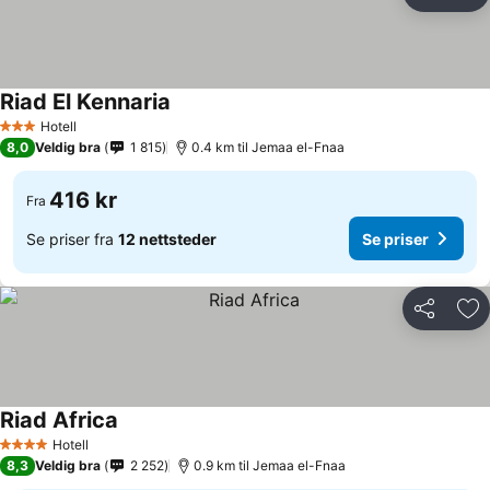
Del
Leg
Riad El Kennaria
Hotell
3 Stjerner
8,0
Veldig bra
1 815
0.4 km til Jemaa el-Fnaa
416 kr
Fra
Se priser fra
12 nettsteder
Se priser
Del
Leg
Riad Africa
Hotell
4 Stjerner
8,3
Veldig bra
2 252
0.9 km til Jemaa el-Fnaa