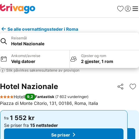
Favoritter
Logg i
Me
Se alle overnattingssteder i Roma
Reisemål
Hotel Nazionale
Ankomst/avreise
Gjester og rom
Velg datoer
2 gjester, 1 rom
Slik påvirkes søkeresultatene av provisjon
Hotel Nazionale
Del
Leg
Hotell
9,2
Fantastisk
(
7 602 vurderinger
)
4 Stjerner
Piazza di Monte Citorio, 131, 00186, Roma, Italia
1 552 kr
1 552 kr
fra
fra
Se priser fra
15 nettsteder
Se priser fra
15 nettsteder
Se priser
Se priser