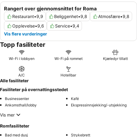
Rangert over gjennomsnittet for Roma
Restaurant
•
9,9
Beliggenhet
•
9,8
Atmosfære
•
9,8
Opplevelse
•
9,6
Service
•
9,4
Vis flere vurderinger
Topp fasiliteter
Wi-Fi i lobbyen
Wi-Fi på rommet
Kjæledyr tillatt
A/C
Hotellbar
Alle fasiliteter
Fasiliteter på overnattingsstedet
Businessenter
Kafé
Ankomsthall/lobby
Ekspressinnsjekking/-utsjekking
Vis mer
Romfasiliteter
Bad med dusj
Strykebrett