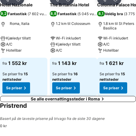
Del
Legg til i favoritter
Del
Legg til i favoritter
Del
Legg til i
Hotel Nazionale
The Britannia Hotel
Colonna Palace Ho
9,2
8,8
8,1
Fantastisk
(
7 602 vurderinger
Fantastisk
)
(
5 045 vurderinger
Veldig bra
)
(
3 775 
Roma, Italia
1.2 km til Colosseum
1.8 km til St Peters
Basilica
Kjæledyr tillatt
Wi-Fi inkludert
Wi-Fi inkludert
A/C
Kjæledyr tillatt
A/C
Hotellbar
A/C
Hotellbar
1 552 kr
1 143 kr
1 621 kr
fra
fra
fra
Se priser fra
15
Se priser fra
16
Se priser fra
15
nettsteder
nettsteder
nettsteder
Se priser
Se priser
Se priser
Se alle overnattingssteder i Roma
Pristrend
Basert på de laveste prisene på trivago fra de siste 30 dagene
0 kr