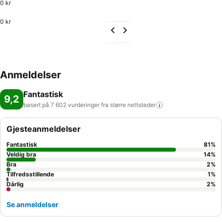
0 kr
0 kr
Anmeldelser
Fantastisk
9,2
basert på 7 602 vurderinger fra større
nettsteder
Gjesteanmeldelser
Fantastisk
81
%
Veldig bra
14
%
Bra
2
%
Tilfredsstillende
1
%
Dårlig
2
%
Se anmeldelser