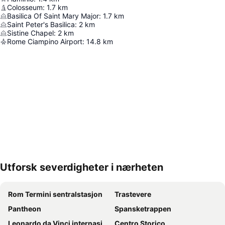
Colosseum
:
1.7
km
Basilica Of Saint Mary Major
:
1.7
km
Saint Peter's Basilica
:
2
km
Sistine Chapel
:
2
km
Rome Ciampino Airport
:
14.8
km
Utforsk severdigheter i nærheten
Utvid kartet
Rom Termini sentralstasjon
Trastevere
Pantheon
Spansketrappen
Leonardo da Vinci internasjonale lufthavn
Centro Storico