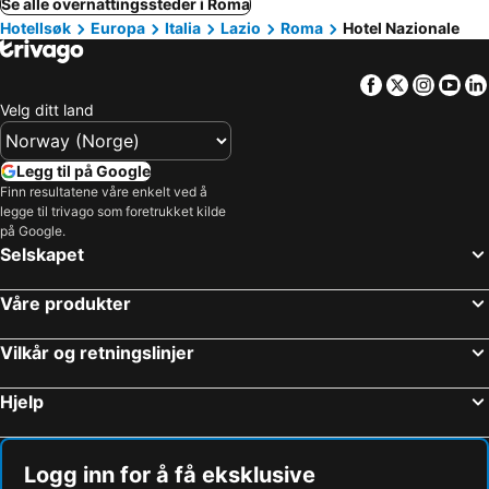
Se alle overnattingssteder i Roma
Hotellsøk
Europa
Italia
Lazio
Roma
Hotel Nazionale
Facebook
Twitter
Insta
Yo
Velg ditt land
Legg til på Google
Finn resultatene våre enkelt ved å
legge til trivago som foretrukket kilde
på Google.
Selskapet
Våre produkter
Vilkår og retningslinjer
Hjelp
Logg inn for å få eksklusive