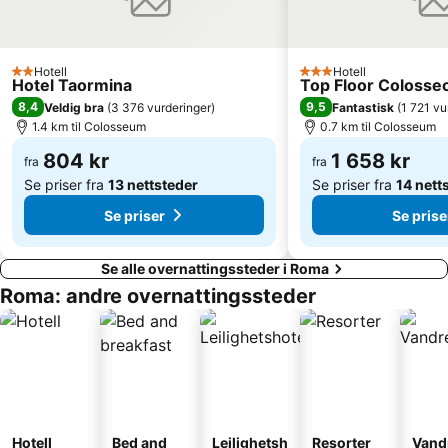
Via del Corso
Trieste
Metropolitana di Roma
Ostia Antica
Flaminio
Parioli
Hotell
Hotell
2 Stjerner
3 Stjerner
Hotel Taormina
Top Floor Colosse
Roma Ostiense Railway Station
Via Aurelia - Roma
8,4
9,5
Veldig bra
(
3 376 vurderinger
)
Fantastisk
(
1 721 vu
1.4 km til Colosseum
0.7 km til Colosseum
Marconi Metro Station
Ripa
Nuvola di Fuksas
804 kr
Ostia
1 658 kr
fra
fra
Se priser fra
13 nettsteder
Se priser fra
14 nett
Borgo Antico
Spagna Metro Station
Se priser
Se prise
Se alle overnattingssteder i Roma
Roma: andre overnattingssteder
Hotell
Bed and
Leilighetsh
Resorter
Vand