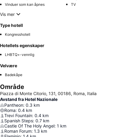
Vinduer som kan åpnes
TV
Vis mer
Type hotell
Kongresshotell
Hotellets egenskaper
LHBTQ+-vennlig
Velvære
Badekåpe
Område
Piazza di Monte Citorio, 131, 00186, Roma, Italia
Avstand fra Hotel Nazionale
Pantheon
:
0.3
km
Roma
:
0.4
km
Trevi Fountain
:
0.4
km
Spanish Steps
:
0.7
km
Castle Of The Holy Angel
:
1
km
Roman Forum
:
1.3
km
Flaminio
:
1.4
km