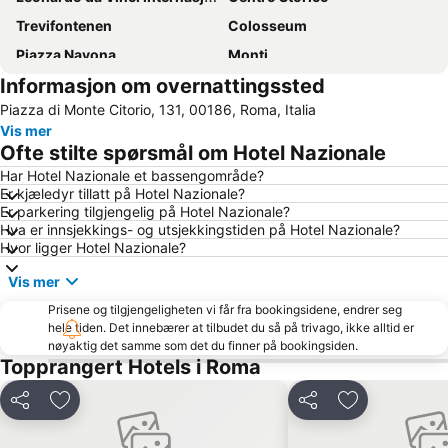
Trevifontenen
Colosseum
Piazza Navona
Monti
Informasjon om overnattingssted
Lido di Ostia Ponente
Prati
Piazza di Monte Citorio, 131, 00186, Roma, Italia
Termini Metro Station
Trevi
Vis mer
Piazza Campo de' Fiori
Ostia
Ofte stilte spørsmål om Hotel Nazionale
Barberini - Fontana di Trevi Metro Station
Lido di Ostia Levante
Har Hotel Nazionale et bassengområde?
Er kjæledyr tillatt på Hotel Nazionale?
International Airport Roma Ciampino
Piazza Venezia
Er parkering tilgjengelig på Hotel Nazionale?
Via Nazionale
Santa Maria Maggiorebasilikaen
Hva er innsjekkings- og utsjekkingstiden på Hotel Nazionale?
Hvor ligger Hotel Nazionale?
Fregene
Vatikanmuseene
Vis mer
St Peters Basilica
Forum Termini
Prisene og tilgjengeligheten vi får fra bookingsidene, endrer seg
Giardini Vaticani
San Giovanni Laterno kirke
hele tiden. Det innebærer at tilbudet du så på trivago, ikke alltid er
Ponte Sisto
Santa Cecilia in Trastevere
nøyaktig det samme som det du finner på bookingsiden.
Topprangert Hotels i Roma
Castello di Santa Severa
Villa Borghese
Piazza del Popolo
Aventino
Del
Legg til i favoritter
Del
Legg til i favo
Parione
EUR Fermi Metro Station