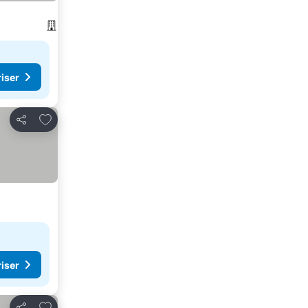
riser
Legg til i favoritter
Del
riser
Legg til i favoritter