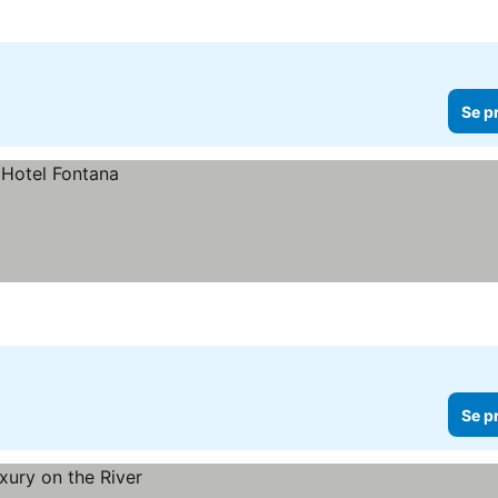
Se p
Se p