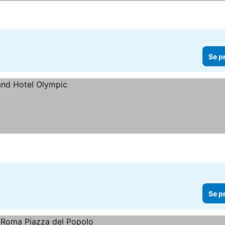
Se p
Se p