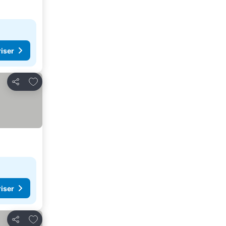
riser
Legg til i favoritter
Del
riser
Legg til i favoritter
Del