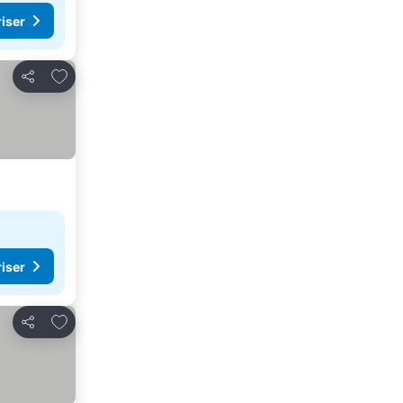
riser
Legg til i favoritter
Del
riser
Legg til i favoritter
Del