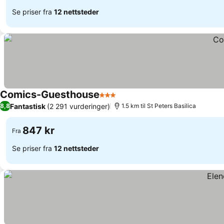
Se priser fra
12 nettsteder
Comics-Guesthouse
3 Stjerner
Se priser
Fantastisk
(2 291 vurderinger)
8,8
1.5 km til St Peters Basilica
847 kr
Fra
Se priser fra
12 nettsteder