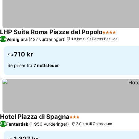
LHP Suite Roma Piazza del Popolo
4 Stjerner
Se priser
Veldig bra
(427 vurderinger)
8,4
1.8 km til St Peters Basilica
710 kr
Fra
Se priser fra
7 nettsteder
Hotel Piazza di Spagna
3 Stjerner
Se priser
Fantastisk
(1 950 vurderinger)
8,8
2.0 km til Colosseum