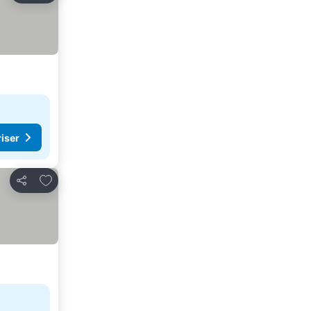
riser
Legg til i favoritter
Del