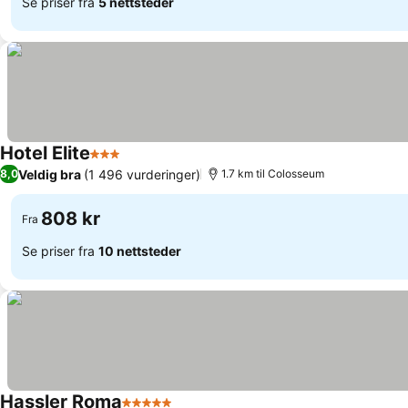
Se priser fra
5 nettsteder
Hotel Elite
3 Stjerner
Se priser
Veldig bra
(1 496 vurderinger)
8,0
1.7 km til Colosseum
808 kr
Fra
Se priser fra
10 nettsteder
Hassler Roma