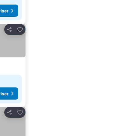
riser
Legg til i favoritter
Del
riser
Legg til i favoritter
Del