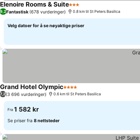
Elenoire Rooms & Suite
3 Stjerner
Se priser
Fantastisk
(678 vurderinger)
9,2
0.8 km til St Peters Basilica
Velg datoer for å se nøyaktige priser
Grand Hotel Olympic
4 Stjerner
Se priser
(3 696 vurderinger)
7,2
0.6 km til St Peters Basilica
1 582 kr
Fra
Se priser fra
8 nettsteder