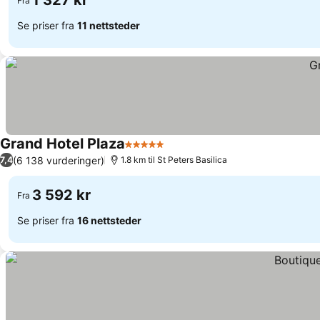
1 327 kr
Fra
Se priser fra
11 nettsteder
Grand Hotel Plaza
5 Stjerner
Se priser
(6 138 vurderinger)
7,4
1.8 km til St Peters Basilica
3 592 kr
Fra
Se priser fra
16 nettsteder