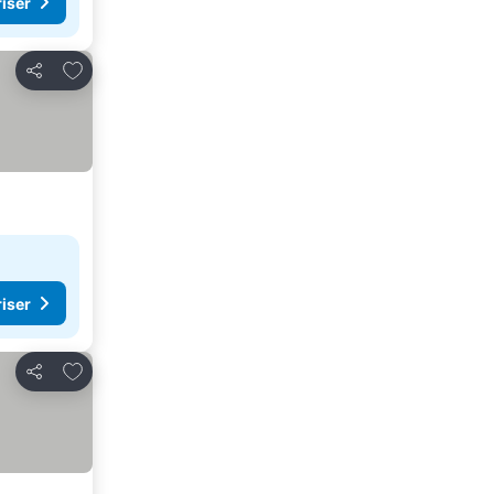
riser
Legg til i favoritter
Del
riser
Legg til i favoritter
Del