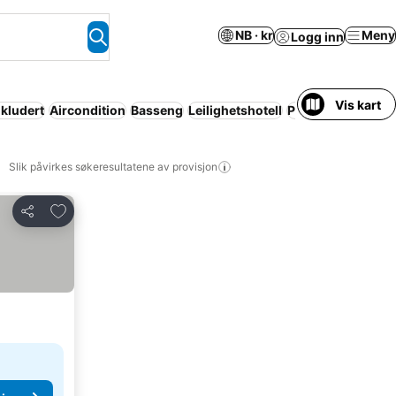
NB · kr
Meny
Logg inn
Vis kart
nkludert
Aircondition
Basseng
Leilighetshotell
Parkering
Wi-fi
I
Slik påvirkes søkeresultatene av provisjon
Legg til i favoritter
Del