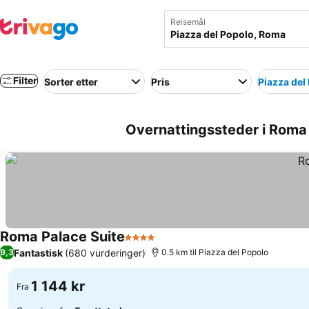
Reisemål
Filter
Sorter etter
Pris
Piazza del
Overnattingssteder i Roma 
Roma Palace Suite
4 Stjerner
Se priser
Fantastisk
(680 vurderinger)
9,3
0.5 km til Piazza del Popolo
1 144 kr
Fra