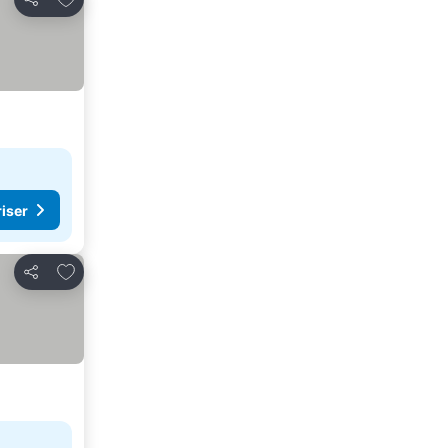
Del
riser
Legg til i favoritter
Del