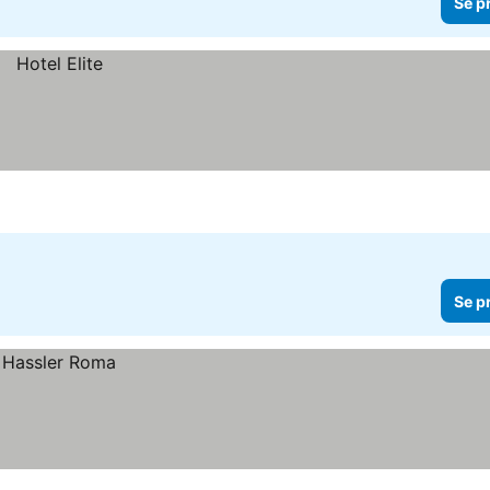
Se p
Se p