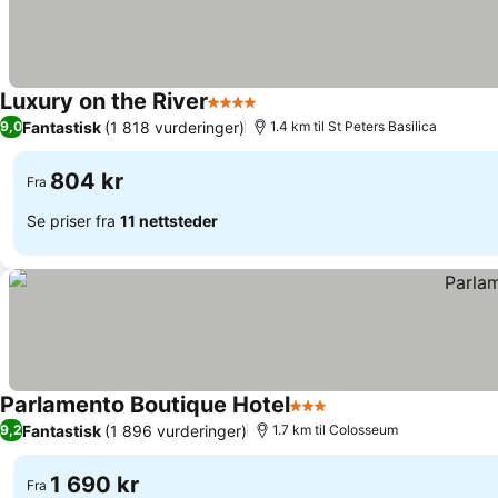
Luxury on the River
4 Stjerner
Se priser
Fantastisk
(1 818 vurderinger)
9,0
1.4 km til St Peters Basilica
804 kr
Fra
Se priser fra
11 nettsteder
Parlamento Boutique Hotel
3 Stjerner
Se priser
Fantastisk
(1 896 vurderinger)
9,2
1.7 km til Colosseum
1 690 kr
Fra