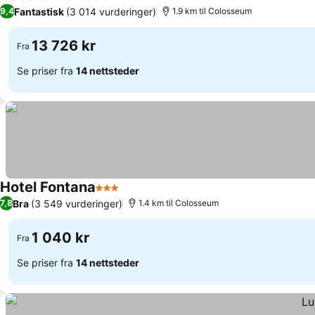
5 Stjerner
Se priser
Fantastisk
(3 014 vurderinger)
9,4
1.9 km til Colosseum
13 726 kr
Fra
Se priser fra
14 nettsteder
Hotel Fontana
3 Stjerner
Se priser
Bra
(3 549 vurderinger)
7,8
1.4 km til Colosseum
1 040 kr
Fra
Se priser fra
14 nettsteder