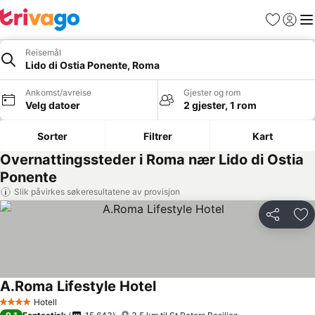
Favoritter
Logg i
Me
Reisemål
Lido di Ostia Ponente, Roma
Ankomst/avreise
Gjester og rom
Velg datoer
2 gjester, 1 rom
Sorter
Filtrer
Kart
Overnattingssteder i Roma nær Lido di Ostia
Ponente
Slik påvirkes søkeresultatene av provisjon
Del
Leg
A.Roma Lifestyle Hotel
Hotell
4 Stjerner