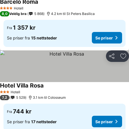
Barceló Roma
Hotell
4 Stjerner
8,0
Veldig bra
5 868
4.2 km til St Peters Basilica
1 357 kr
Fra
Se priser fra
15 nettsteder
Se priser
Del
Leg
Hotel Villa Rosa
Hotell
3 Stjerner
7,2
5 529
3.1 km til Colosseum
744 kr
Fra
Se priser fra
17 nettsteder
Se priser