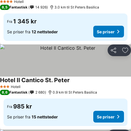
Hotell
4 Stjerner
8,5
Fantastisk
14 926
3.0 km til St Peters Basilica
1 345 kr
Fra
Se priser fra
12 nettsteder
Se priser
Del
Leg
Hotel Il Cantico St. Peter
Hotell
3 Stjerner
8,6
Fantastisk
2 680
0.9 km til St Peters Basilica
985 kr
Fra
Se priser fra
15 nettsteder
Se priser