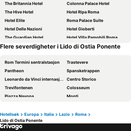
The Britannia Hotel
Colonna Palace Hotel
The Hive Hotel
Hotel Ripa Roma
Hotel Elite
Roma Palace Suite
Hotel Delle Nazioni
Hotel Gioberti
The Guardian Hotel
Hotel Villa Pamphili Roma
Flere severdigheter i Lido di Ostia Ponente
Hotel Tirreno
Excellence Suite
Mercure Roma Centro Colosseo
Rome Kings Suite
Rom Termini sentralstasjon
Trastevere
Augusta Lucilla Palace
Hotel Ponte Sisto
Pantheon
Spansketrappen
Raeli Hotel Archimede
Hotel Cortina
Leonardo da Vinci internasjonale lufthavn
Centro Storico
Hotel Nazionale
Hotel Alessandrino
Trevifontenen
Colosseum
Parlamento Boutique Hotel
Luxury on the River
Piazza Navona
Monti
Hotel Trevi - Gruppo Trevi Hotels
hu Roma Camping In Town
Chiaia
Historic Centre of Naples
Tmark Hotel Vaticano
Hotel The Building
Lido di Ostia Ponente
Prati
Hotel Mosaic Central Rome
Duca d'Alba Hotel - Chateaux & Hotels Collection
Hotellsøk
Europa
Italia
Lazio
Roma
Lido di Ostia Ponente
Termini Metro Station
Trevi
Trevi Palace Luxury Inn
Spagna Royal Suite
International Airport Naples
Piazza Campo de' Fiori
Hotel California
Trevi 41 Hotel