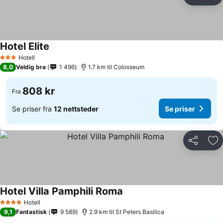
Del
Leg
Hotel Elite
Hotell
3 Stjerner
8,0
Veldig bra
1 496
1.7 km til Colosseum
808 kr
Fra
Se priser fra
12 nettsteder
Se priser
Del
Leg
Hotel Villa Pamphili Roma
Hotell
4 Stjerner
9,1
Fantastisk
9 589
2.9 km til St Peters Basilica