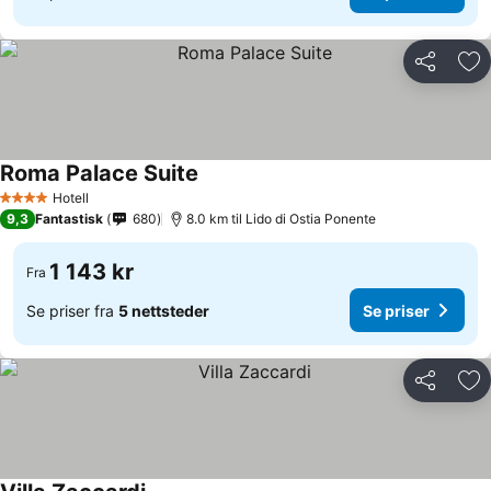
Del
Leg
Roma Palace Suite
Hotell
4 Stjerner
9,3
Fantastisk
680
8.0 km til Lido di Ostia Ponente
1 143 kr
Fra
Se priser fra
5 nettsteder
Se priser
Del
Leg