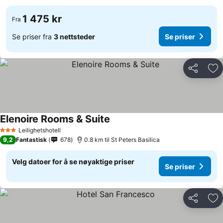
1 475 kr
Fra
Se priser fra
3 nettsteder
Se priser
Del
Leg
Elenoire Rooms & Suite
Leilighetshotell
3 Stjerner
9,2
Fantastisk
678
0.8 km til St Peters Basilica
Velg datoer for å se nøyaktige priser
Se priser
Del
Leg