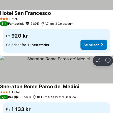
Hotel San Francesco
Hotell
3 Stjerner
8,4
Fantastisk
2 891
1.7 km til Colosseum
920 kr
Fra
Se priser fra
11 nettsteder
Se priser
Del
Leg
Sheraton Rome Parco de' Medici
Hotell
4 Stjerner
7,5
Bra
10 560
10.1 km til St Peters Basilica
1 133 kr
Fra