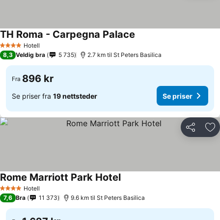
TH Roma - Carpegna Palace
Hotell
4 Stjerner
8,3
Veldig bra
5 735
2.7 km til St Peters Basilica
896 kr
Fra
Se priser fra
19 nettsteder
Se priser
Del
Leg
Rome Marriott Park Hotel
Hotell
4 Stjerner
7,6
Bra
11 373
9.6 km til St Peters Basilica