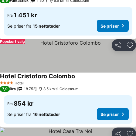
8,9
Fantastisk
1 501
5.5 km til Colosseum
1 451 kr
Fra
Se priser fra
15 nettsteder
Se priser
Populært valg
Del
Leg
Hotel Cristoforo Colombo
Hotell
4 Stjerner
7,9
Bra
18 752
8.5 km til Colosseum
854 kr
Fra
Se priser fra
16 nettsteder
Se priser