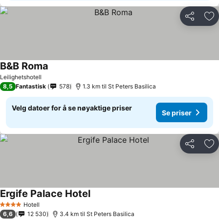
Del
Leg
B&B Roma
Leilighetshotell
8,5
Fantastisk
578
1.3 km til St Peters Basilica
Velg datoer for å se nøyaktige priser
Se priser
Del
Leg
Ergife Palace Hotel
Hotell
4 Stjerner
6,6
12 530
3.4 km til St Peters Basilica