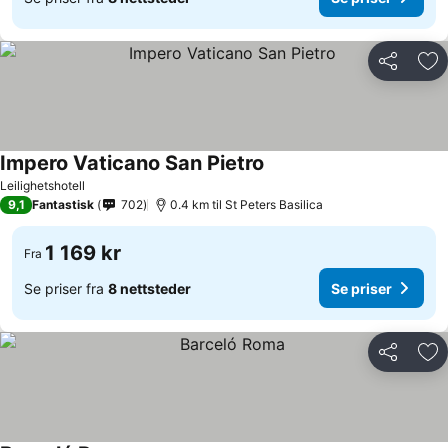
Del
Leg
Impero Vaticano San Pietro
Leilighetshotell
9,1
Fantastisk
702
0.4 km til St Peters Basilica
1 169 kr
Fra
Se priser fra
8 nettsteder
Se priser
Del
Leg