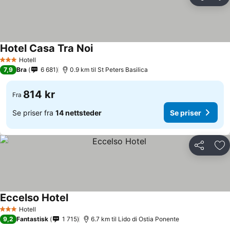
Del
Leg
Hotel Casa Tra Noi
Hotell
3 Stjerner
7,9
Bra
6 681
0.9 km til St Peters Basilica
814 kr
Fra
Se priser fra
14 nettsteder
Se priser
Del
Leg
Eccelso Hotel
Hotell
3 Stjerner
9,2
Fantastisk
1 715
6.7 km til Lido di Ostia Ponente