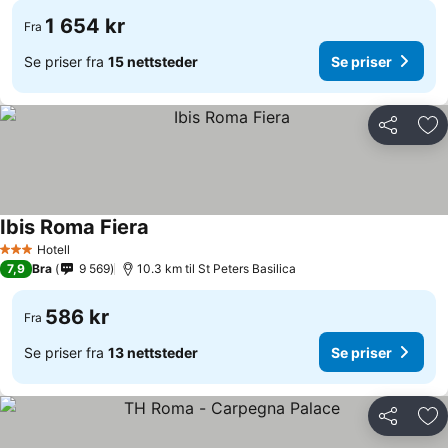
1 654 kr
Fra
Se priser fra
15 nettsteder
Se priser
Del
Leg
Ibis Roma Fiera
Hotell
3 Stjerner
7,9
Bra
9 569
10.3 km til St Peters Basilica
586 kr
Fra
Se priser fra
13 nettsteder
Se priser
Del
Leg