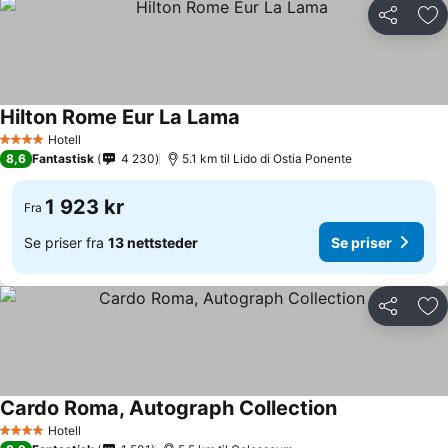
Del
Leg
Hilton Rome Eur La Lama
Hotell
4 Stjerner
8,6
Fantastisk
4 230
5.1 km til Lido di Ostia Ponente
1 923 kr
Fra
Se priser fra
13 nettsteder
Se priser
Del
Leg
Cardo Roma, Autograph Collection
Hotell
4 Stjerner