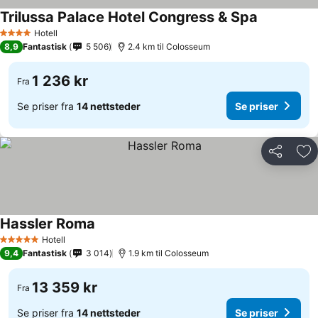
Trilussa Palace Hotel Congress & Spa
Hotell
4 Stjerner
8,9
Fantastisk
5 506
2.4 km til Colosseum
1 236 kr
Fra
Se priser fra
14 nettsteder
Se priser
Del
Leg
Hassler Roma
Hotell
5 Stjerner
9,4
Fantastisk
3 014
1.9 km til Colosseum
13 359 kr
Fra
Se priser fra
14 nettsteder
Se priser