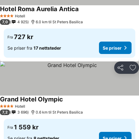
Hotel Roma Aurelia Antica
Hotell
4 Stjerner
7,0
4 925
6.0 km til St Peters Basilica
727 kr
Fra
Se priser fra
17 nettsteder
Se priser
Del
Leg
Grand Hotel Olympic
Hotell
4 Stjerner
7,2
3 696
0.6 km til St Peters Basilica
1 559 kr
Fra
Se priser fra
8 nettsteder
Se priser