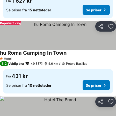
1 627 kr
Fra
Se priser fra
15 nettsteder
Se priser
Populært valg
Del
Leg
hu Roma Camping In Town
Hotell
1 Stjerner
8,2
Veldig bra
49 387
4.6 km til St Peters Basilica
431 kr
Fra
Se priser fra
10 nettsteder
Se priser
Del
Leg