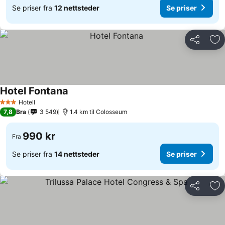
Se priser fra
12 nettsteder
Se priser
Del
Leg
Hotel Fontana
Hotell
3 Stjerner
7,8
Bra
3 549
1.4 km til Colosseum
990 kr
Fra
Se priser fra
14 nettsteder
Se priser
Del
Leg