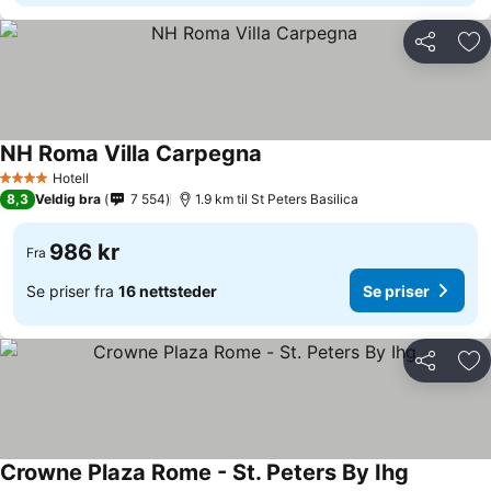
Del
Leg
NH Roma Villa Carpegna
Hotell
4 Stjerner
8,3
Veldig bra
7 554
1.9 km til St Peters Basilica
986 kr
Fra
Se priser fra
16 nettsteder
Se priser
Del
Leg
Crowne Plaza Rome - St. Peters By Ihg