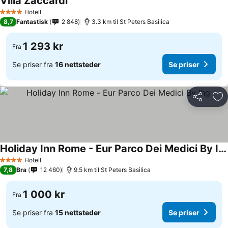
Villa Zaccardi
Hotell
4 Stjerner
8,7
Fantastisk
2 848
3.3 km til St Peters Basilica
1 293 kr
Fra
Se priser fra
16 nettsteder
Se priser
Del
Leg
Holiday Inn Rome - Eur Parco Dei Medici By Ihg
Hotell
4 Stjerner
7,8
Bra
12 460
9.5 km til St Peters Basilica
1 000 kr
Fra
Se priser fra
15 nettsteder
Se priser