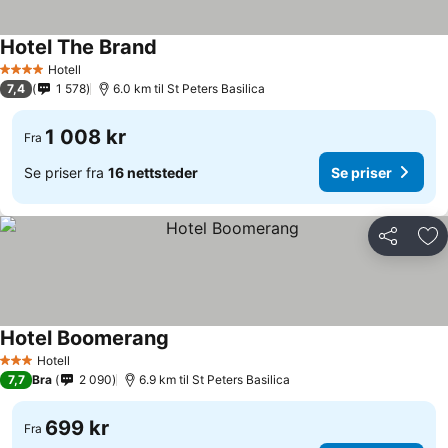
Hotel The Brand
Hotell
4 Stjerner
7,4
1 578
6.0 km til St Peters Basilica
1 008 kr
Fra
Se priser fra
16 nettsteder
Se priser
Del
Leg
Hotel Boomerang
Hotell
3 Stjerner
7,7
Bra
2 090
6.9 km til St Peters Basilica
699 kr
Fra