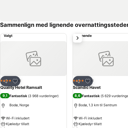
Sammenlign med lignende overnattingsstede
Valgt
Lignende
Neste
Legg til i favoritter
Legg til i favoritter
Hotell
Hotell
4 Stjerner
4 Stjerner
Del
Del
Quality Hotel Ramsalt
Scandic Havet
9,1
8,6
Fantastisk
(
3 968 vurderinger
)
Fantastisk
(
5 629 vurdering
Bodø, Norge
Bodø, 1.3 km til Sentrum
Wi-Fi inkludert
Wi-Fi inkludert
Kjæledyr tillatt
Kjæledyr tillatt