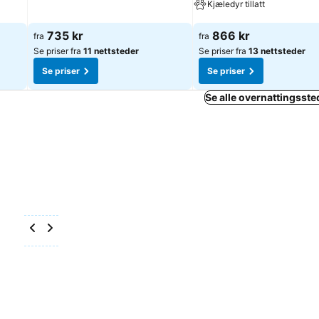
Kjæledyr tillatt
Se priser
Se priser
735 kr
866 kr
fra
fra
Se priser fra
11 nettsteder
Se priser fra
13 nettsteder
Se priser
Se priser
Se alle overnattingsste