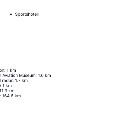
Sportshotell
on
:
1
km
 Aviation Museum
:
1.6
km
 radar
:
1.7
km
5.1
km
11.3
km
:
164.6
km
Utvid kartet