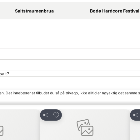
Saltstraumenbrua
Bodø Hardcore Festival
salt?
den. Det innebærer at tilbudet du så på trivago, ikke alltid er nøyaktig det samme
tter
Legg til i favoritter
Del
Del