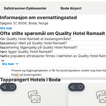
Saltstraumen Dykkesenter
Bodø Airport
Informasjon om overnattingssted
Sjøgata 37, 8006, Bodø, Norge
Vis mer
Ofte stilte spørsmål om Quality Hotel Ramsalt
Har Quality Hotel Ramsalt et bassengområde?
Er kjæledyr tillatt på Quality Hotel Ramsalt?
Er parkering tilgjengelig på Quality Hotel Ramsalt?
Hvor ligger Quality Hotel Ramsalt?
Hvilke populære attraksjoner finnes i nærheten av Quality Hotel Ram
Vis mer
Prisene og tilgjengeligheten vi får fra bookingsidene, endrer seg hele ti
finner på bookingsiden.
Topprangert Hotels i Bodø
Legg til i favoritter
Legg til i favori
Del
Del