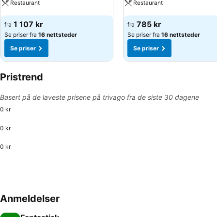
Restaurant
Restaurant
Se priser
Se priser
1 107 kr
785 kr
fra
fra
Se priser fra
16 nettsteder
Se priser fra
16 nettsteder
Se priser
Se priser
Pristrend
Basert på de laveste prisene på trivago fra de siste 30 dagene
0 kr
0 kr
0 kr
Anmeldelser