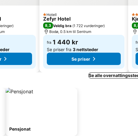
Hotell
1 Stjerner
3 S
l
Zefyr Hotel
Kj
8,3
8,
eringer
)
Veldig bra
(
1 722 vurderinger
)
rum
Bodø, 0.5 km til Sentrum
1 440 kr
fra
f
teder
Se priser fra
3 nettsteder
S
r
Se priser
Se alle overnattingsste
Pensjonat