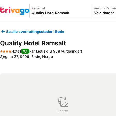
Reisemål
Ankomst/avrei
Velg datoer
Se alle overnattingssteder i Bodø
Quality Hotel Ramsalt
Hotell
Fantastisk
(
3 968 vurderinger
)
9,1
4 Stjerner
Sjøgata 37, 8006, Bodø, Norge
Laster