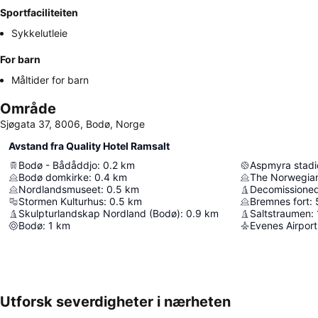
Sportfaciliteiten
Sykkelutleie
For barn
Måltider for barn
Område
Sjøgata 37, 8006, Bodø, Norge
Avstand fra Quality Hotel Ramsalt
Bodø - Bådåddjo
:
0.2
km
Aspmyra stadi
Bodø domkirke
:
0.4
km
The Norwegian
Nordlandsmuseet
:
0.5
km
Decomissioned
Stormen Kulturhus
:
0.5
km
Bremnes fort
:
Skulpturlandskap Nordland (Bodø)
:
0.9
km
Saltstraumen
:
Bodø
:
1
km
Evenes Airport
Utforsk severdigheter i nærheten