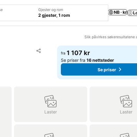
se
Gjester og rom
NB · kr
L
2 gjester, 1 rom
Slik påvirkes søkeresultatene 
Legg til i favoritter
1 107 kr
fra
Del
Se priser fra
16 nettsteder
Se priser
Laster
Laster