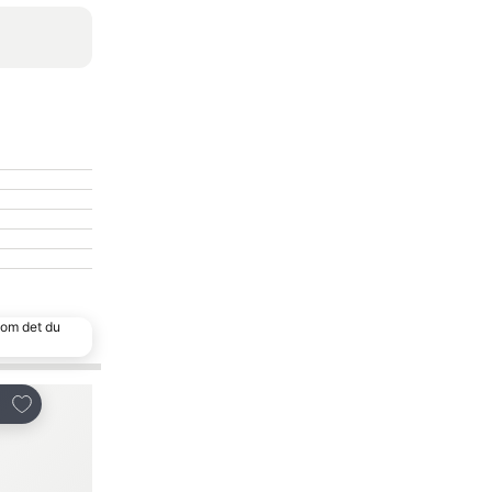
 som det du
Legg til i favoritter
Legg til i favoritter
Del