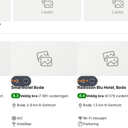
Laster
Laster
r
Legg til i favoritter
Legg til i favoritte
Hotell
Hotell
3 Stjerner
4 Stjerner
Del
Del
Smarthotel Bodø
Radisson Blu Hotel, Bodo
8,3
8,4
er
)
Veldig bra
(
7 991 vurderinger
)
Veldig bra
(
9 079 vurderi
Bodø, 0.9 km til Sentrum
Bodø, 1.3 km til Sentrum
A/C
Wi-Fi inkludert
Hotellbar
Parkering