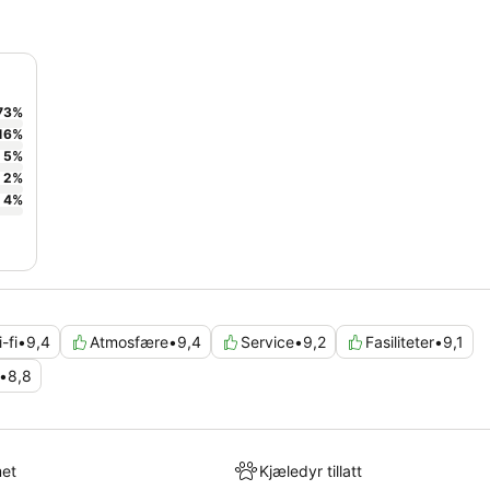
73
%
16
%
5
%
2
%
4
%
-fi
•
9,4
Atmosfære
•
9,4
Service
•
9,2
Fasiliteter
•
9,1
•
8,8
met
Kjæledyr tillatt