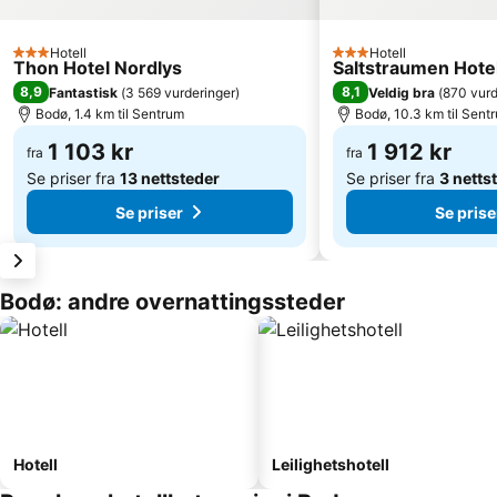
Hotell
Hotell
3 Stjerner
3 Stjerner
Thon Hotel Nordlys
Saltstraumen Hote
8,9
8,1
Fantastisk
(
3 569 vurderinger
)
Veldig bra
(
870 vurd
Bodø, 1.4 km til Sentrum
Bodø, 10.3 km til Sent
1 103 kr
1 912 kr
fra
fra
Se priser fra
13 nettsteder
Se priser fra
3 netts
Se priser
Se prise
Bodø: andre overnattingssteder
Hotell
Leilighetshotell