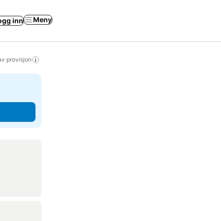
Meny
ogg inn
av provisjon