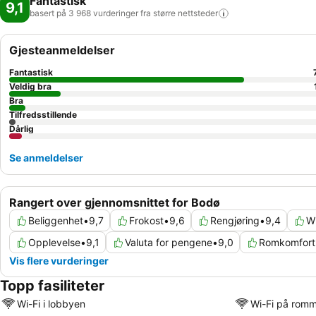
Fantastisk
9,1
basert på 3 968 vurderinger fra større
nettsteder
Gjesteanmeldelser
Fantastisk
Veldig bra
Bra
Tilfredsstillende
Dårlig
Se anmeldelser
Rangert over gjennomsnittet for Bodø
Beliggenhet
•
9,7
Frokost
•
9,6
Rengjøring
•
9,4
Wi
Opplevelse
•
9,1
Valuta for pengene
•
9,0
Romkomfort
Vis flere vurderinger
Topp fasiliteter
Wi-Fi i lobbyen
Wi-Fi på rom