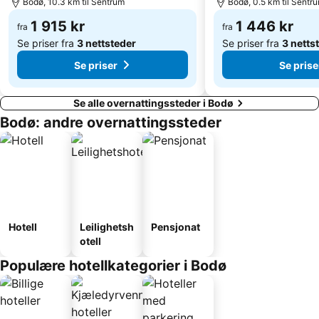
Bodø, 10.3 km til Sentrum
Bodø, 0.5 km til Sentr
1 915 kr
1 446 kr
fra
fra
Se priser fra
3 nettsteder
Se priser fra
3 netts
Se priser
Se prise
Se alle overnattingssteder i Bodø
Bodø: andre overnattingssteder
Hotell
Leilighetsh
Pensjonat
otell
Populære hotellkategorier i Bodø