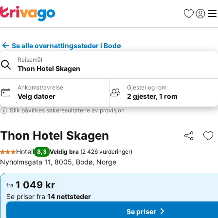
Favoritter
Logg i
Me
Se alle overnattingssteder i Bodø
Reisemål
Thon Hotel Skagen
Ankomst/avreise
Gjester og rom
Velg datoer
2 gjester, 1 rom
Slik påvirkes søkeresultatene av provisjon
Thon Hotel Skagen
Del
Leg
Hotell
8,3
Veldig bra
(
2 426 vurderinger
)
3 Stjerner
Nyholmsgata 11, 8005, Bodø, Norge
1 049 kr
1 049 kr
fra
fra
Se priser fra
14 nettsteder
Se priser fra
14 nettsteder
Se priser
Se priser