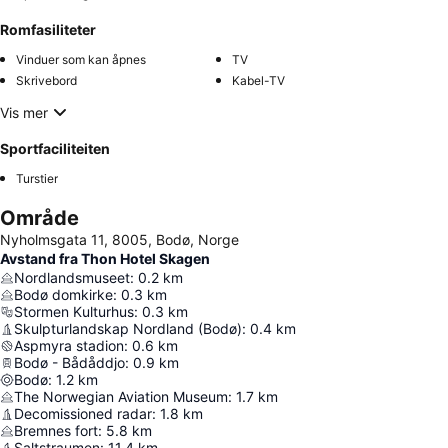
Romfasiliteter
Vinduer som kan åpnes
TV
Skrivebord
Kabel-TV
Vis mer
Sportfaciliteiten
Turstier
Område
Nyholmsgata 11, 8005, Bodø, Norge
Avstand fra Thon Hotel Skagen
Nordlandsmuseet
:
0.2
km
Bodø domkirke
:
0.3
km
Stormen Kulturhus
:
0.3
km
Skulpturlandskap Nordland (Bodø)
:
0.4
km
Aspmyra stadion
:
0.6
km
Bodø - Bådåddjo
:
0.9
km
Bodø
:
1.2
km
The Norwegian Aviation Museum
:
1.7
km
Decomissioned radar
:
1.8
km
Bremnes fort
:
5.8
km
Saltstraumen
:
11.4
km