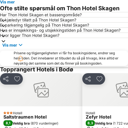
Vis mer
Ofte stilte spørsmål om Thon Hotel Skagen
Har Thon Hotel Skagen et bassengområde?
Er kjæledyr tillatt på Thon Hotel Skagen?
Er parkering tilgjengelig på Thon Hotel Skagen?
Hva er innsjekkings- og utsjekkingstiden på Thon Hotel Skagen?
Hvor ligger Thon Hotel Skagen?
Vis mer
Prisene og tilgjengeligheten vi får fra bookingsidene, endrer seg
hele tiden. Det innebærer at tilbudet du så på trivago, ikke alltid er
nøyaktig det samme som det du finner på bookingsiden.
Topprangert Hotels i Bodø
Del
Legg til i favoritter
Del
Legg til i favo
Hotell
Hotell
3 Stjerner
Saltstraumen Hotel
Zefyr Hotel
8,1
8,3
Veldig bra
(
870 vurderinger
)
Veldig bra
(
1 722 vu