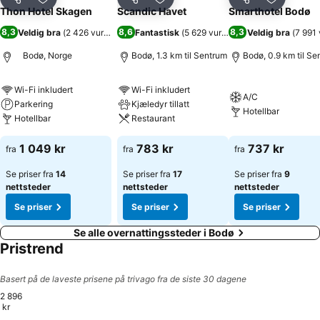
Del
Legg til i favoritter
Del
Legg til i favoritter
Del
Legg til i
Thon Hotel Skagen
Scandic Havet
Smarthotel Bodø
8,3
8,6
8,3
Veldig bra
(
2 426 vurderinger
Fantastisk
)
(
5 629 vurderinger
Veldig bra
)
(
7 991 
Bodø, Norge
Bodø, 1.3 km til Sentrum
Bodø, 0.9 km til Se
Wi-Fi inkludert
Wi-Fi inkludert
A/C
Parkering
Kjæledyr tillatt
Hotellbar
Hotellbar
Restaurant
1 049 kr
783 kr
737 kr
fra
fra
fra
Se priser fra
14
Se priser fra
17
Se priser fra
9
nettsteder
nettsteder
nettsteder
Se priser
Se priser
Se priser
Se alle overnattingssteder i Bodø
Pristrend
Basert på de laveste prisene på trivago fra de siste 30 dagene
2 896
kr