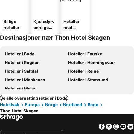
Billige
Kjæledyrv
Hoteller
hoteller
ennlige
med
hoteller
parkering
Destinasjoner nær Thon Hotel Skagen
Hoteller i Bodø
Hoteller i Fauske
Hoteller i Rognan
Hoteller i Henningsvær
Hoteller i Saltdal
Hoteller i Reine
Hoteller i Moskenes
Hoteller i Stamsund
Hoteller i Meløy
Se alle overnattingssteder i Bodø
Hotellsøk
Europa
Norge
Nordland
Bodø
Thon Hotel Skagen
Facebook
Twitter
Insta
Yo