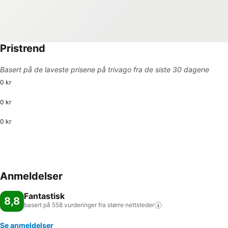
Pristrend
Basert på de laveste prisene på trivago fra de siste 30 dagene
0 kr
0 kr
0 kr
Anmeldelser
Fantastisk
8,8
basert på 558 vurderinger fra større
nettsteder
Se anmeldelser