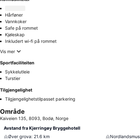
Hårføner
Vannkoker
Safe på rommet
Kjøleskap
Inkludert wi-fi på rommet
Vis mer
Sportfaciliteiten
Sykkelutleie
Turstier
Tilgjengelighet
Tilgjengelighetstilpasset parkering
Område
Kaiveien 135, 8093, Bodø, Norge
Avstand fra Kjerringøy Bryggehotell
Øver grova
:
21.6
km
Nordlandsmus