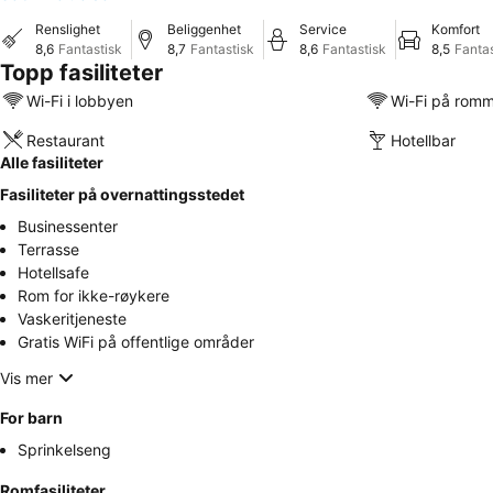
Renslighet
Beliggenhet
Service
Komfort
8,6
Fantastisk
8,7
Fantastisk
8,6
Fantastisk
8,5
Fantas
Topp fasiliteter
Wi-Fi i lobbyen
Wi-Fi på rom
Restaurant
Hotellbar
Alle fasiliteter
Fasiliteter på overnattingsstedet
Businessenter
Terrasse
Hotellsafe
Rom for ikke-røykere
Vaskeritjeneste
Gratis WiFi på offentlige områder
Vis mer
For barn
Sprinkelseng
Romfasiliteter