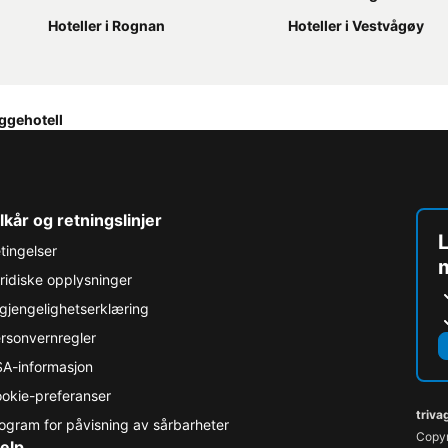
Hoteller i Rognan
Hoteller i Vestvågøy
ggehotell
lkår og retningslinjer
L
tingelser
ridiske opplysninger
lgjengelighetserklæring
rsonvernregler
A-informasjon
okie-preferanser
triva
ogram for påvisning av sårbarheter
Copyr
elp