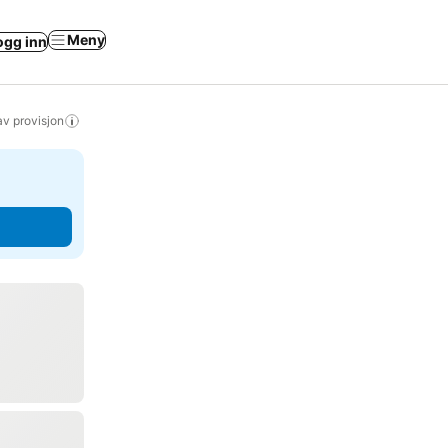
Meny
ogg inn
av provisjon