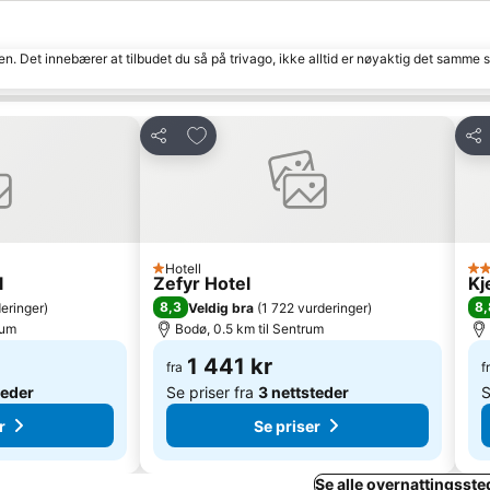
den. Det innebærer at tilbudet du så på trivago, ikke alltid er nøyaktig det samme
tter
Legg til i favoritter
Del
Del
Hotell
1 Stjerner
3 S
l
Zefyr Hotel
Kj
8,3
8,
eringer
)
Veldig bra
(
1 722 vurderinger
)
rum
Bodø, 0.5 km til Sentrum
1 441 kr
fra
f
teder
Se priser fra
3 nettsteder
S
r
Se priser
Se alle overnattingsste