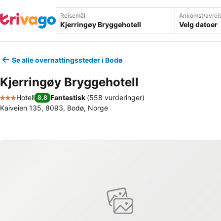
Reisemål
Ankomst/avrei
Velg datoer
Se alle overnattingssteder i Bodø
Kjerringøy Bryggehotell
Hotell
Fantastisk
(
558 vurderinger
)
8,8
3 Stjerner
Kaiveien 135, 8093, Bodø, Norge