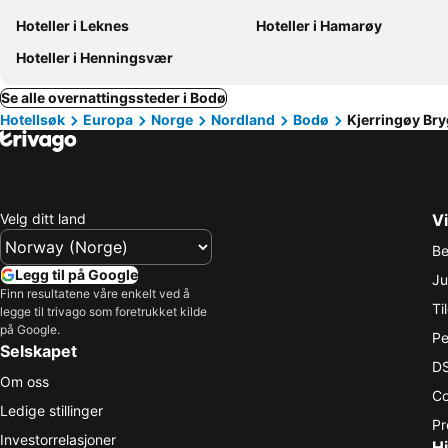
Hoteller i Leknes
Hoteller i Hamarøy
Hoteller i Henningsvær
Se alle overnattingssteder i Bodø
Hotellsøk
Europa
Norge
Nordland
Bodø
Kjerringøy Bry
Velg ditt land
Vi
Be
Legg til på Google
Ju
Finn resultatene våre enkelt ved å
Ti
legge til trivago som foretrukket kilde
på Google.
Pe
Selskapet
DS
Om oss
Co
Ledige stillinger
Pr
Investorrelasjoner
Hj