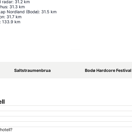
 radar
:
31.2
km
rhus
:
31.3
km
kap Nordland (Bodø)
:
31.5
km
on
:
31.7
km
:
133.9
km
Utvid kartet
Saltstraumenbrua
Bodø Hardcore Festival
ll
hotell?