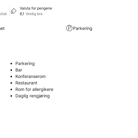
Valuta for pengene
tisk
8,1
Veldig bra
met
Parkering
Parkering
Bar
Konferanserom
Restaurant
Rom for allergikere
Daglig rengjøring