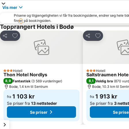
Vis mer
Prisene og tilgjengeligheten vi får fra bookingsidene, endrer seg hele ti
finner på bookingsiden.
Topprangert Hotels i Bodø
Legg til i favoritter
Legg til i favori
Del
Del
Hotell
Hotell
3 Stjerner
3 Stjerner
Thon Hotel Nordlys
Saltstraumen Hote
8,9
8,1
Fantastisk
(
3 569 vurderinger
)
Veldig bra
(
870 vurd
Bodø, 1.4 km til Sentrum
Bodø, 10.3 km til Sent
1 103 kr
1 913 kr
fra
fra
Se priser fra
13 nettsteder
Se priser fra
3 netts
Se priser
Se prise