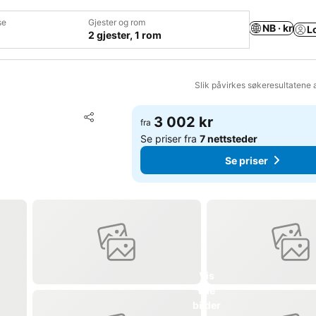
se
Gjester og rom
NB · kr
L
2 gjester, 1 rom
Slik påvirkes søkeresultatene 
Legg til i favoritter
3 002 kr
fra
Del
Se priser fra
7 nettsteder
Se priser