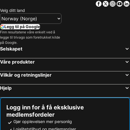
Facebook
Twitter
Insta
Yo
Velg ditt land
Legg til på Google
Finn resultatene våre enkelt ved å
legge til trivago som foretrukket kilde
på Google.
Selskapet
Våre produkter
Vilkår og retningslinjer
Hjelp
Logg inn for å få eksklusive
medlemsfordeler
Gjør opplevelsen mer personlig
Lojalitetstilbud og medlemspriser