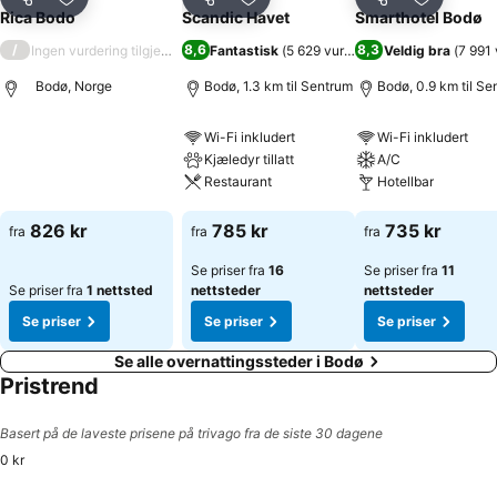
Del
Legg til i favoritter
Del
Legg til i favoritter
Del
Legg til i
Rica Bodo
Scandic Havet
Smarthotel Bodø
/
8,6
8,3
Ingen vurdering tilgjengelig
Fantastisk
(
5 629 vurderinger
Veldig bra
)
(
7 991 
Bodø, Norge
Bodø, 1.3 km til Sentrum
Bodø, 0.9 km til Se
Wi-Fi inkludert
Wi-Fi inkludert
Se priser
Kjæledyr tillatt
A/C
Restaurant
Hotellbar
Se priser
Se priser
826 kr
785 kr
735 kr
fra
fra
fra
Se priser fra
16
Se priser fra
11
Se priser fra
1 nettsted
nettsteder
nettsteder
Se priser
Se priser
Se priser
Se alle overnattingssteder i Bodø
Pristrend
Basert på de laveste prisene på trivago fra de siste 30 dagene
0 kr