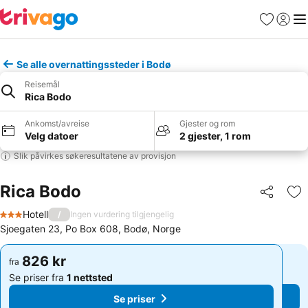
Favoritter
Logg i
Me
Se alle overnattingssteder i Bodø
Reisemål
Rica Bodo
Ankomst/avreise
Gjester og rom
Velg datoer
2 gjester, 1 rom
Slik påvirkes søkeresultatene av provisjon
Rica Bodo
Del
Leg
Hotell
/
Ingen vurdering tilgjengelig
3 Stjerner
Sjoegaten 23, Po Box 608, Bodø, Norge
826 kr
826 kr
fra
fra
Se priser fra
1 nettsted
Se priser fra
1 nettsted
Se priser
Se priser