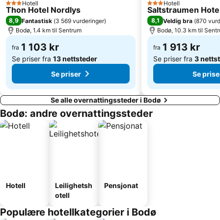
Hotell
Hotell
3 Stjerner
3 Stjerner
Thon Hotel Nordlys
Saltstraumen Hote
8,9
8,1
Fantastisk
(
3 569 vurderinger
)
Veldig bra
(
870 vurd
Bodø, 1.4 km til Sentrum
Bodø, 10.3 km til Sent
1 103 kr
1 913 kr
fra
fra
Se priser fra
13 nettsteder
Se priser fra
3 netts
Se priser
Se prise
Se alle overnattingssteder i Bodø
Bodø: andre overnattingssteder
Hotell
Leilighetsh
Pensjonat
otell
Populære hotellkategorier i Bodø