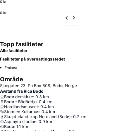
0 kr
0 kr
Topp fasiliteter
Alle fasiliteter
Fasiliteter på overnattingsstedet
Frokost
Område
Sjoegaten 23, Po Box 608, Bodø, Norge
Avstand fra Rica Bodo
Bodø domkirke
:
0.3
km
Bodø - Bådåddjo
:
0.4
km
Nordlandsmuseet
:
0.4
km
Stormen Kulturhus
:
0.4
km
Skulpturlandskap Nordland (Bodø)
:
0.7
km
Aspmyra stadion
:
0.9
km
Bodø
:
1.1
km