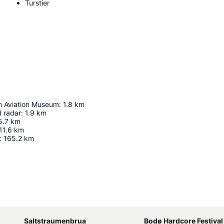
Turstier
 Aviation Museum
:
1.8
km
 radar
:
1.9
km
5.7
km
11.6
km
:
165.2
km
Utvid kartet
Saltstraumenbrua
Bodø Hardcore Festival