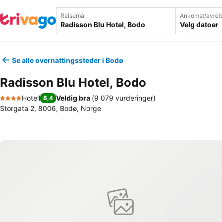
Reisemål
Ankomst/avrei
Velg datoer
Se alle overnattingssteder i Bodø
Radisson Blu Hotel, Bodo
Hotell
Veldig bra
(
9 079 vurderinger
)
8,4
4 Stjerner
Storgata 2, 8006, Bodø, Norge