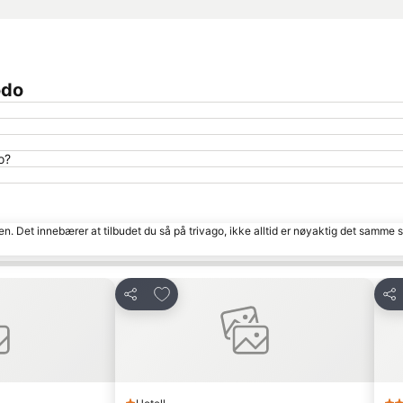
odo
o?
den. Det innebærer at tilbudet du så på trivago, ikke alltid er nøyaktig det samme
tter
Legg til i favoritter
Del
Del