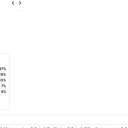
47
%
29
%
13
%
7
%
4
%