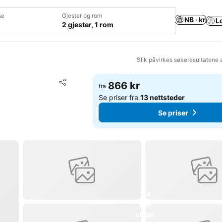
se
Gjester og rom
NB · kr
L
2 gjester, 1 rom
Slik påvirkes søkeresultatene 
Legg til i favoritter
866 kr
fra
Del
Se priser fra
13 nettsteder
Se priser