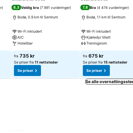
8,3
7,8
er
)
Veldig bra
(
7 991 vurderinger
)
Bra
(
4 474 vurderinger
)
Bodø, 0.9 km til Sentrum
Bodø, 1.1 km til Sentrum
Wi-Fi inkludert
Wi-Fi inkludert
A/C
Kjæledyr tillatt
Hotellbar
Treningsrom
735 kr
675 kr
fra
fra
Se priser fra
11 nettsteder
Se priser fra
15 nettsteder
Se priser
Se priser
Se alle overnattingsste