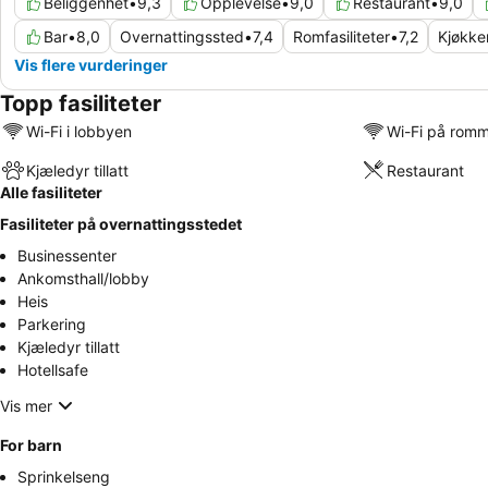
Beliggenhet
•
9,3
Opplevelse
•
9,0
Restaurant
•
9,0
Bar
•
8,0
Overnattingssted
•
7,4
Romfasiliteter
•
7,2
Kjøkke
Vis flere vurderinger
Topp fasiliteter
Wi-Fi i lobbyen
Wi-Fi på rom
Kjæledyr tillatt
Restaurant
Alle fasiliteter
Fasiliteter på overnattingsstedet
Businessenter
Ankomsthall/lobby
Heis
Parkering
Kjæledyr tillatt
Hotellsafe
Vis mer
For barn
Sprinkelseng