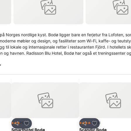
å Norges nordlige kyst. Bodø ligger bare en ferjetur fra Lofoten, som
moderne møbler og design, og fasiliteter som Wi-Fi, kaffe- og teutsty
legg til lokale og internasjonale retter i restauranten Fjörd. I hotellets 
n og havnen. Radisson Blu Hotel, Bodø har også et treningssenter o
r
Legg til i favoritter
Legg til i favoritte
Hotell
Hotell
3 Stjerner
4 Stjerner
Del
Del
Smarthotel Bodø
Scandic Bodø