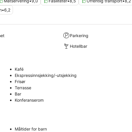
Matservering
•
9,0
Fasiliteter
•
8,5
Offentlig transport
•
8,2
n
•
6,2
met
Parkering
Hotellbar
Kafé
Ekspressinnsjekking/-utsjekking
Frisør
Terrasse
Bar
Konferanserom
Måltider for barn