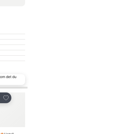
 som det du
Legg til i favoritter
Legg til i favoritter
Del