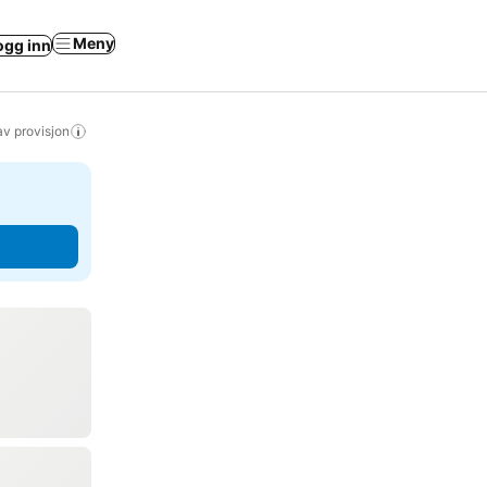
Meny
ogg inn
av provisjon