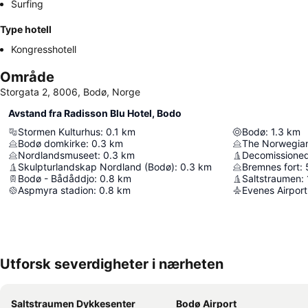
Surfing
Type hotell
Kongresshotell
Område
Storgata 2, 8006, Bodø, Norge
Avstand fra Radisson Blu Hotel, Bodo
Stormen Kulturhus
:
0.1
km
Bodø
:
1.3
km
Bodø domkirke
:
0.3
km
The Norwegian
Nordlandsmuseet
:
0.3
km
Decomissioned
Skulpturlandskap Nordland (Bodø)
:
0.3
km
Bremnes fort
:
Bodø - Bådåddjo
:
0.8
km
Saltstraumen
:
Aspmyra stadion
:
0.8
km
Evenes Airport
Utforsk severdigheter i nærheten
Saltstraumen Dykkesenter
Bodø Airport