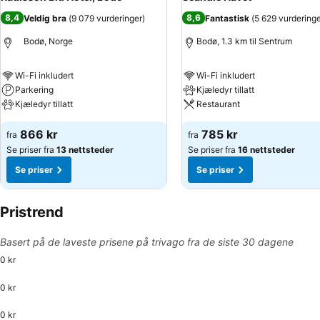
8,4
8,6
Veldig bra
(
9 079 vurderinger
)
Fantastisk
(
5 629 vurdering
Bodø, Norge
Bodø, 1.3 km til Sentrum
Wi-Fi inkludert
Wi-Fi inkludert
Parkering
Kjæledyr tillatt
Kjæledyr tillatt
Restaurant
866 kr
785 kr
fra
fra
Se priser fra
13 nettsteder
Se priser fra
16 nettsteder
Se priser
Se priser
Pristrend
Basert på de laveste prisene på trivago fra de siste 30 dagene
0 kr
0 kr
0 kr