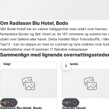
Om Radisson Blu Hotel, Bodo
Vårt Bodø-hotell har en vakker beliggenhet med utsikt over havnen, p
fantastiske fjorder og fjell. Hvert av de 191 rommene og suitene har 
utsikt over fjellene eller havet. Dette hotellet tilbyr frokostbuffé, i til
Top13 – kan du slappe av med en cocktail og nyte utsikten over bye
møtefasiliteter med til sammen 17 fleksible møteplasser
Sammenlign med lignende overnattingsstede
Valgt
Lignende
Neste
Legg til i favoritter
Legg til i favoritter
Hotell
Hotell
4 Stjerner
4 Stjerner
Del
Del
Radisson Blu Hotel, Bodo
Scandic Havet