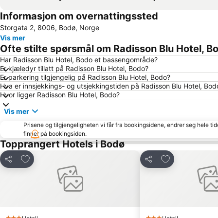
Informasjon om overnattingssted
Storgata 2, 8006, Bodø, Norge
Vis mer
Ofte stilte spørsmål om Radisson Blu Hotel, B
Har Radisson Blu Hotel, Bodo et bassengområde?
Er kjæledyr tillatt på Radisson Blu Hotel, Bodo?
Er parkering tilgjengelig på Radisson Blu Hotel, Bodo?
Hva er innsjekkings- og utsjekkingstiden på Radisson Blu Hotel, Bod
Hvor ligger Radisson Blu Hotel, Bodo?
Vis mer
Prisene og tilgjengeligheten vi får fra bookingsidene, endrer seg hele ti
finner på bookingsiden.
Topprangert Hotels i Bodø
Legg til i favoritter
Legg til i favori
Del
Del