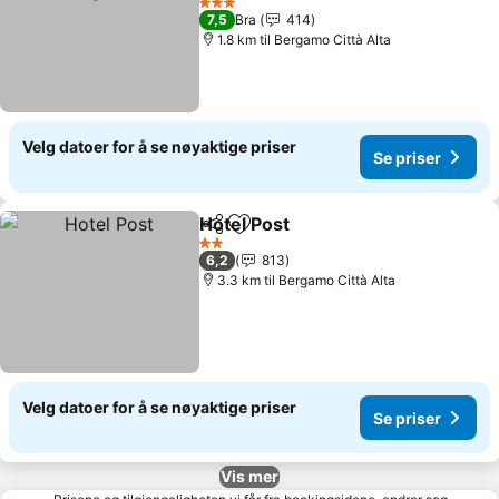
3 Stjerner
7,5
Bra
414
1.8 km til Bergamo Città Alta
Velg datoer for å se nøyaktige priser
Se priser
Hotel Post
Del
Legg til i favoritter
2 Stjerner
6,2
813
3.3 km til Bergamo Città Alta
Velg datoer for å se nøyaktige priser
Se priser
Vis mer