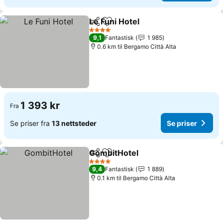
Le Funi Hotel
Del
Legg til i favoritter
4 Stjerner
9,1
Fantastisk
1 985
0.6 km til Bergamo Città Alta
1 393 kr
Fra
Se priser fra
13 nettsteder
Se priser
GombitHotel
Del
Legg til i favoritter
4 Stjerner
9,4
Fantastisk
1 889
0.1 km til Bergamo Città Alta