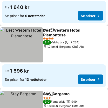
1 640 kr
Fra
Se priser fra
9 nettsteder
Se priser
Best Western Hotel
Del
Legg til i favoritter
Piemontese
4 Stjerner
8,4
Veldig bra
7 264
1.7 km til Bergamo Città Alta
1 596 kr
Fra
Se priser fra
13 nettsteder
Se priser
Stay Bergamo
Del
Legg til i favoritter
3 Stjerner
9,0
Fantastisk
949
1.8 km til Bergamo Città Alta