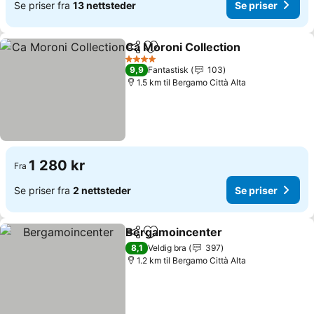
Se priser fra
13 nettsteder
Se priser
Ca Moroni Collection
Del
Legg til i favoritter
4 Stjerner
9,9
Fantastisk
103
1.5 km til Bergamo Città Alta
1 280 kr
Fra
Se priser fra
2 nettsteder
Se priser
Bergamoincenter
Del
Legg til i favoritter
8,1
Veldig bra
397
1.2 km til Bergamo Città Alta