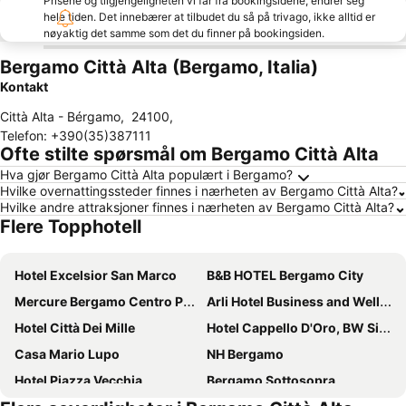
Prisene og tilgjengeligheten vi får fra bookingsidene, endrer seg
hele tiden. Det innebærer at tilbudet du så på trivago, ikke alltid er
nøyaktig det samme som det du finner på bookingsiden.
Bergamo Città Alta (Bergamo, Italia)
Kontakt
Città Alta - Bérgamo
,
24100
,
Telefon
:
+390(35)387111
Ofte stilte spørsmål om Bergamo Città Alta
Hva gjør Bergamo Città Alta populært i Bergamo?
Hvilke overnattingssteder finnes i nærheten av Bergamo Città Alta?
Hvilke andre attraksjoner finnes i nærheten av Bergamo Città Alta?
Flere Topphotell
Hotel Excelsior San Marco
B&B HOTEL Bergamo City
Mercure Bergamo Centro Palazzo Dolci
Arli Hotel Business and Wellness
Hotel Città Dei Mille
Hotel Cappello D'Oro, BW Signature Collection
Casa Mario Lupo
NH Bergamo
Hotel Piazza Vecchia
Bergamo Sottosopra