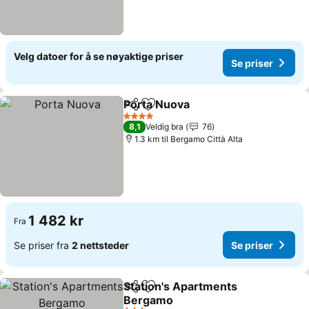
Velg datoer for å se nøyaktige priser
Se priser
Porta Nuova
Del
Legg til i favoritter
4 Stjerner
8,1
Veldig bra
76
1.3 km til Bergamo Città Alta
1 482 kr
Fra
Se priser fra
2 nettsteder
Se priser
Station's Apartments
Del
Legg til i favoritter
Bergamo