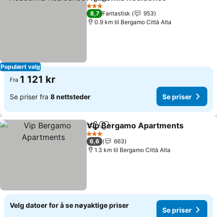
Del
Legg til i favoritter
3 Stjerner
8,7
Fantastisk
953
0.9 km til Bergamo Città Alta
Populært valg
1 121 kr
Fra
Se priser fra
8 nettsteder
Se priser
Vip Bergamo Apartments
Del
Legg til i favoritter
3 Stjerner
6,6
663
1.3 km til Bergamo Città Alta
Velg datoer for å se nøyaktige priser
Se priser