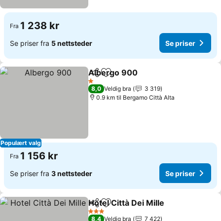
1 238 kr
Fra
Se priser fra
5 nettsteder
Se priser
Albergo 900
Del
Legg til i favoritter
1 Stjerner
8,0
Veldig bra
3 319
0.9 km til Bergamo Città Alta
Populært valg
1 156 kr
Fra
Se priser fra
3 nettsteder
Se priser
Hotel Città Dei Mille
Del
Legg til i favoritter
3 Stjerner
8,4
Veldig bra
7 422