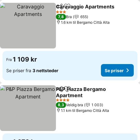
Caravaggio Apartments
Del
Legg til i favoritter
3 Stjerner
7,8
Bra
655
1.6 km til Bergamo Città Alta
1 109 kr
Fra
Se priser fra
3 nettsteder
Se priser
P&P Piazza Bergamo
Del
Legg til i favoritter
Apartment
4 Stjerner
8,3
Veldig bra
1 003
1.1 km til Bergamo Città Alta