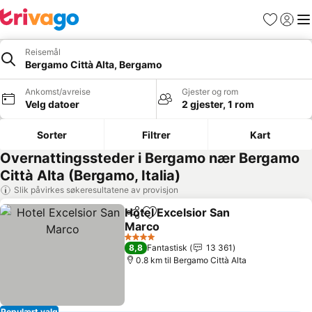
Favoritter
Logg i
Me
Reisemål
Bergamo Città Alta, Bergamo
Ankomst/avreise
Gjester og rom
Velg datoer
2 gjester, 1 rom
Sorter
Filtrer
Kart
Overnattingssteder i Bergamo nær Bergamo
Città Alta (Bergamo, Italia)
Slik påvirkes søkeresultatene av provisjon
Hotel Excelsior San
Del
Legg til i favoritter
Marco
4 Stjerner
8,8
Fantastisk
13 361
0.8 km til Bergamo Città Alta
Populært valg