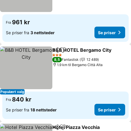
961 kr
Fra
Se priser fra
3 nettsteder
Se priser
B&B HOTEL Bergamo City
Del
Legg til i favoritter
3 Stjerner
8,5
Fantastisk
12 489
1.9 km til Bergamo Città Alta
Populært valg
840 kr
Fra
Se priser fra
18 nettsteder
Se priser
Hotel Piazza Vecchia
Del
Legg til i favoritter