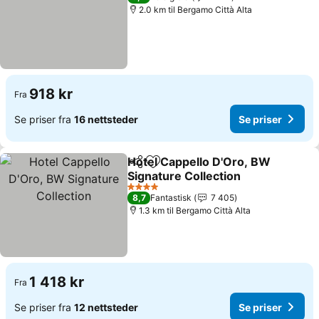
2.0 km til Bergamo Città Alta
918 kr
Fra
Se priser fra
16 nettsteder
Se priser
Hotel Cappello D'Oro, BW
Del
Legg til i favoritter
Signature Collection
4 Stjerner
8,7
Fantastisk
7 405
1.3 km til Bergamo Città Alta
1 418 kr
Fra
Se priser fra
12 nettsteder
Se priser