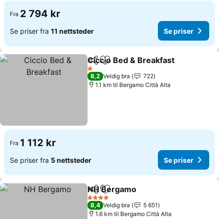
2 794 kr
Fra
Se priser fra
11 nettsteder
Se priser
Ciccio Bed & Breakfast
Del
Legg til i favoritter
1 Stjerner
8,2
Veldig bra
722
1.1 km til Bergamo Città Alta
1 112 kr
Fra
Se priser fra
5 nettsteder
Se priser
NH Bergamo
Del
Legg til i favoritter
4 Stjerner
8,4
Veldig bra
5 651
1.6 km til Bergamo Città Alta