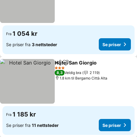
1 054 kr
Fra
Se priser fra
3 nettsteder
Se priser
Hotel San Giorgio
Del
Legg til i favoritter
3 Stjerner
8,3
Veldig bra
2 119
1.8 km til Bergamo Città Alta
1 185 kr
Fra
Se priser fra
11 nettsteder
Se priser