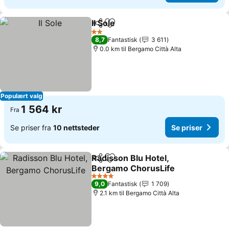
Il Sole
Del
Legg til i favoritter
2 Stjerner
8,7
Fantastisk
3 611
0.0 km til Bergamo Città Alta
Populært valg
1 564 kr
Fra
Se priser fra
10 nettsteder
Se priser
Radisson Blu Hotel,
Del
Legg til i favoritter
Bergamo ChorusLife
4 Stjerner
9,0
Fantastisk
1 709
2.1 km til Bergamo Città Alta