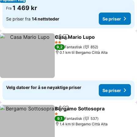
1 469 kr
Fra
Se priser fra
14 nettsteder
Se priser
Casa Mario Lupo
Del
Legg til i favoritter
2 Stjerner
9,2
Fantastisk
852
0.1 km til Bergamo Città Alta
Velg datoer for å se nøyaktige priser
Se priser
Bergamo Sottosopra
Del
Legg til i favoritter
1 Stjerner
9,1
Fantastisk
537
1.4 km til Bergamo Città Alta