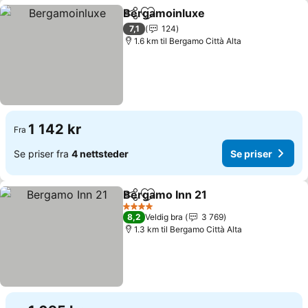
Bergamoinluxe
Del
Legg til i favoritter
7,1
124
1.6 km til Bergamo Città Alta
1 142 kr
Fra
Se priser fra
4 nettsteder
Se priser
Bergamo Inn 21
Del
Legg til i favoritter
4 Stjerner
8,2
Veldig bra
3 769
1.3 km til Bergamo Città Alta