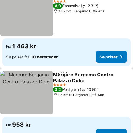
4 Stjerner
8,9
Fantastisk
2 312
0.1 km til Bergamo Città Alta
1 463 kr
Fra
Se priser fra
10 nettsteder
Se priser
Mercure Bergamo Centro
Del
Legg til i favoritter
Palazzo Dolci
4 Stjerner
8,2
Veldig bra
10 502
1.5 km til Bergamo Città Alta
958 kr
Fra