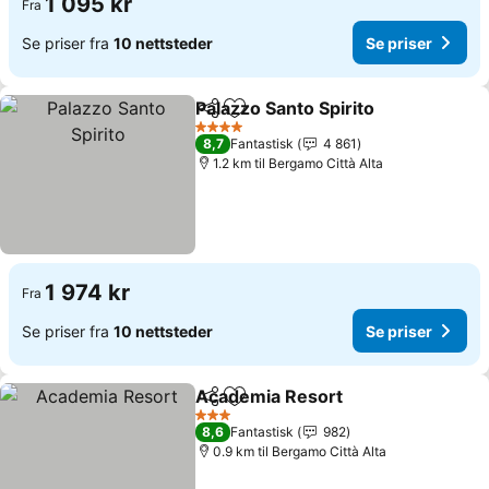
1 095 kr
Fra
Se priser fra
10 nettsteder
Se priser
Palazzo Santo Spirito
Del
Legg til i favoritter
4 Stjerner
8,7
Fantastisk
4 861
1.2 km til Bergamo Città Alta
1 974 kr
Fra
Se priser fra
10 nettsteder
Se priser
Academia Resort
Del
Legg til i favoritter
3 Stjerner
8,6
Fantastisk
982
0.9 km til Bergamo Città Alta