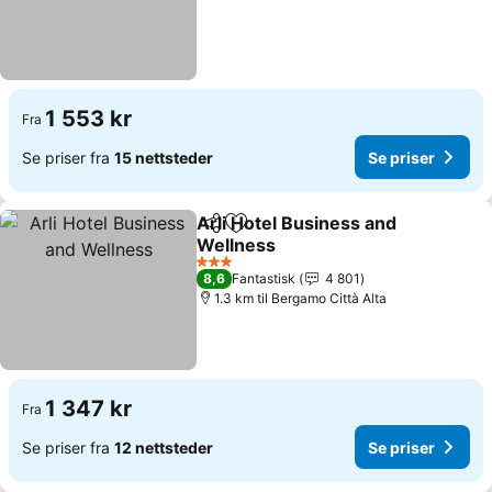
1 553 kr
Fra
Se priser fra
15 nettsteder
Se priser
Arli Hotel Business and
Del
Legg til i favoritter
Wellness
3 Stjerner
8,6
Fantastisk
4 801
1.3 km til Bergamo Città Alta
1 347 kr
Fra
Se priser fra
12 nettsteder
Se priser