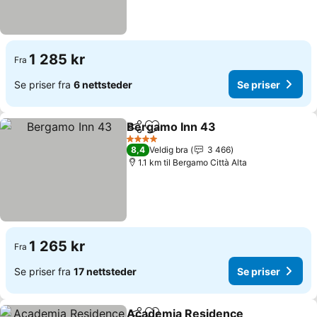
1 285 kr
Fra
Se priser fra
6 nettsteder
Se priser
Bergamo Inn 43
Del
Legg til i favoritter
4 Stjerner
8,4
Veldig bra
3 466
1.1 km til Bergamo Città Alta
1 265 kr
Fra
Se priser fra
17 nettsteder
Se priser
Academia Residence