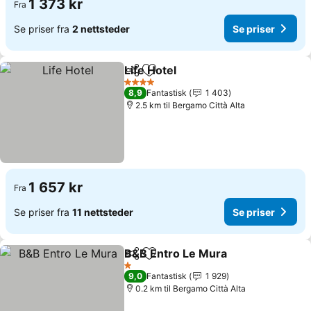
1 373 kr
Fra
Se priser fra
2 nettsteder
Se priser
Life Hotel
Del
Legg til i favoritter
4 Stjerner
8,9
Fantastisk
1 403
2.5 km til Bergamo Città Alta
1 657 kr
Fra
Se priser fra
11 nettsteder
Se priser
B&B Entro Le Mura
Del
Legg til i favoritter
1 Stjerner
9,0
Fantastisk
1 929
0.2 km til Bergamo Città Alta