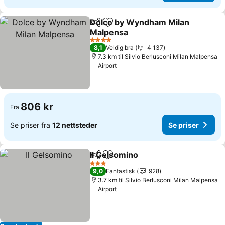
Dolce by Wyndham Milan
Del
Legg til i favoritter
Malpensa
Se priser
4 Stjerner
8,1
Veldig bra
4 137
7.3 km til Silvio Berlusconi Milan Malpensa
Airport
806 kr
Fra
Se priser fra
12 nettsteder
Se priser
Il Gelsomino
Del
Legg til i favoritter
Se priser
3 Stjerner
9,0
Fantastisk
928
3.7 km til Silvio Berlusconi Milan Malpensa
Airport