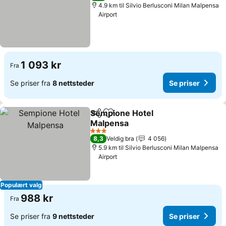
4.9 km til Silvio Berlusconi Milan Malpensa
Airport
1 093 kr
Fra
Se priser fra
8 nettsteder
Se priser
Sempione Hotel
Del
Legg til i favoritter
Malpensa
Se priser
3 Stjerner
8,3
Veldig bra
4 056
5.9 km til Silvio Berlusconi Milan Malpensa
Airport
Populært valg
988 kr
Fra
Se priser fra
9 nettsteder
Se priser