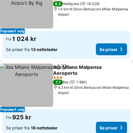
Se priser
3 Stjerner
8,3
Veldig bra
19 329
1.4 km til Silvio Berlusconi Milan Malpensa
Airport
Populært valg
1 024 kr
Fra
Se priser fra
13 nettsteder
Se priser
ibis Milano Malpensa
Del
Legg til i favoritter
Aeroporto
Se priser
3 Stjerner
7,7
Bra
7 890
4.2 km til Silvio Berlusconi Milan Malpensa
Airport
Populært valg
925 kr
Fra
Se priser fra
16 nettsteder
Se priser