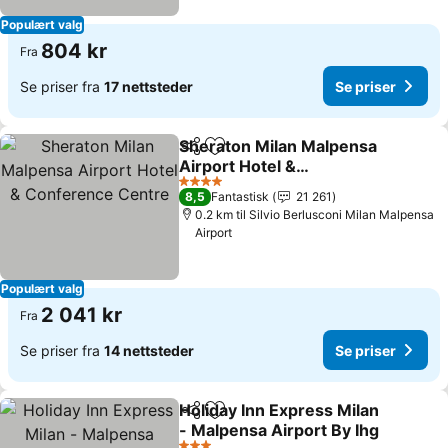
Populært valg
804 kr
Fra
Se priser fra
17 nettsteder
Se priser
Sheraton Milan Malpensa
Del
Legg til i favoritter
Airport Hotel &
Conference Centre
Se priser
4 Stjerner
8,5
Fantastisk
21 261
0.2 km til Silvio Berlusconi Milan Malpensa
Airport
Populært valg
2 041 kr
Fra
Se priser fra
14 nettsteder
Se priser
Holiday Inn Express Milan
Del
Legg til i favoritter
- Malpensa Airport By Ihg