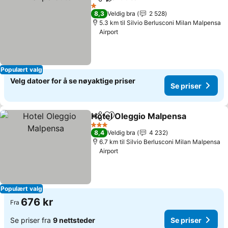
Del
Legg til i favoritter
Se priser
1 Stjerner
8,3
Veldig bra
2 528
5.3 km til Silvio Berlusconi Milan Malpensa
Airport
Populært valg
Velg datoer for å se nøyaktige priser
Se priser
Hotel Oleggio Malpensa
Del
Legg til i favoritter
Se
3 Stjerner
8,4
Veldig bra
4 232
6.7 km til Silvio Berlusconi Milan Malpensa
Airport
Populært valg
676 kr
Fra
Se priser fra
9 nettsteder
Se priser