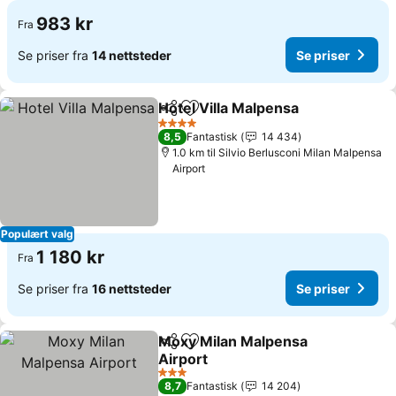
983 kr
Fra
Se priser fra
14 nettsteder
Se priser
Hotel Villa Malpensa
Del
Legg til i favoritter
Se pri
4 Stjerner
8,5
Fantastisk
14 434
1.0 km til Silvio Berlusconi Milan Malpensa
Airport
Populært valg
1 180 kr
Fra
Se priser fra
16 nettsteder
Se priser
Moxy Milan Malpensa
Del
Legg til i favoritter
Airport
Se priser
3 Stjerner
8,7
Fantastisk
14 204