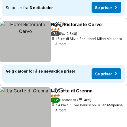
Se priser fra
3 nettsteder
Se priser
Hotel Ristorante Cervo
Del
Legg til i favoritter
Se 
3 Stjerner
7,1
2 348
1.5 km til Silvio Berlusconi Milan Malpensa
Airport
Velg datoer for å se nøyaktige priser
Se priser
La Corte di Crenna
Del
Legg til i favoritter
Se pris
3 Stjerner
9,2
Fantastisk
465
7.4 km til Silvio Berlusconi Milan Malpensa
Airport