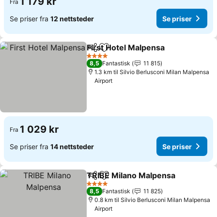
1 179 kr
Fra
Se priser fra
12 nettsteder
Se priser
First Hotel Malpensa
Del
Legg til i favoritter
Se pri
4 Stjerner
8,5
Fantastisk
11 815
1.3 km til Silvio Berlusconi Milan Malpensa
Airport
1 029 kr
Fra
Se priser fra
14 nettsteder
Se priser
TRIBE Milano Malpensa
Del
Legg til i favoritter
Se 
4 Stjerner
8,5
Fantastisk
11 825
0.8 km til Silvio Berlusconi Milan Malpensa
Airport