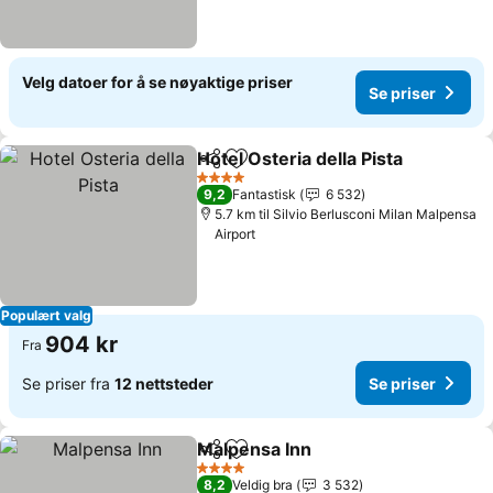
Velg datoer for å se nøyaktige priser
Se priser
Hotel Osteria della Pista
Del
Legg til i favoritter
Se
4 Stjerner
9,2
Fantastisk
6 532
5.7 km til Silvio Berlusconi Milan Malpensa
Airport
Populært valg
904 kr
Fra
Se priser fra
12 nettsteder
Se priser
Malpensa Inn
Del
Legg til i favoritter
Se priser
4 Stjerner
8,2
Veldig bra
3 532