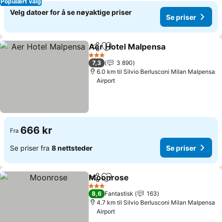
Populært valg
Velg datoer for å se nøyaktige priser
Se priser
Aer Hotel Malpensa
Del
Legg til i favoritter
Se pri
3 Stjerner
7,3
3 890
6.0 km til Silvio Berlusconi Milan Malpensa
Airport
666 kr
Fra
Se priser fra
8 nettsteder
Se priser
Moonrose
Del
Legg til i favoritter
Se priser
3 Stjerner
8,6
Fantastisk
163
4.7 km til Silvio Berlusconi Milan Malpensa
Airport