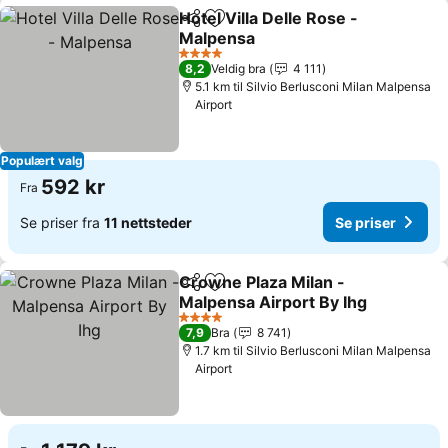
Hotel Villa Delle Rose -
Del
Legg til i favoritter
Malpensa
Se priser
4 Stjerner
8,2
Veldig bra
4 111
5.1 km til Silvio Berlusconi Milan Malpensa
Airport
Populært valg
592 kr
Fra
Se priser fra
11 nettsteder
Se priser
Crowne Plaza Milan -
Del
Legg til i favoritter
Malpensa Airport By Ihg
Se priser
4 Stjerner
7,9
Bra
8 741
1.7 km til Silvio Berlusconi Milan Malpensa
Airport