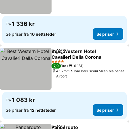
1 336 kr
Fra
Se priser fra
10 nettsteder
Se priser
Best Western Hotel
Del
Legg til i favoritter
Cavalieri Della Corona
Se priser
4 Stjerner
7,9
Bra
6 181
4.1 km til Silvio Berlusconi Milan Malpensa
Airport
1 083 kr
Fra
Se priser fra
12 nettsteder
Se priser
Panperduto