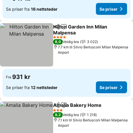
Se priser fra
16 nettsteder
Se priser
Hilton Garden Inn Milan
Del
Legg til i favoritter
Malpensa
Se priser
4 Stjerner
8,0
Veldig bra
3 022
7.7 km til Silvio Berlusconi Milan Malpensa
Airport
931 kr
Fra
Se priser fra
12 nettsteder
Se priser
Amalia Bakery Home
Del
Legg til i favoritter
Se pr
3 Stjerner
8,2
Veldig bra
1 218
7.1 km til Silvio Berlusconi Milan Malpensa
Airport