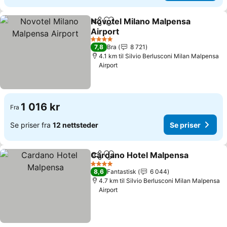
Novotel Milano Malpensa
Del
Legg til i favoritter
Airport
Se priser
4 Stjerner
7,8
Bra
8 721
4.1 km til Silvio Berlusconi Milan Malpensa
Airport
1 016 kr
Fra
Se priser fra
12 nettsteder
Se priser
Cardano Hotel Malpensa
Del
Legg til i favoritter
S
4 Stjerner
8,6
Fantastisk
6 044
4.7 km til Silvio Berlusconi Milan Malpensa
Airport