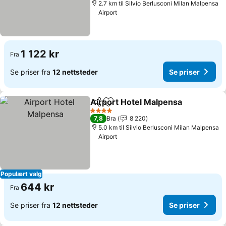
2.7 km til Silvio Berlusconi Milan Malpensa
Airport
1 122 kr
Fra
Se priser fra
12 nettsteder
Se priser
Airport Hotel Malpensa
Del
Legg til i favoritter
Se 
4 Stjerner
7,8
Bra
8 220
5.0 km til Silvio Berlusconi Milan Malpensa
Airport
Populært valg
644 kr
Fra
Se priser fra
12 nettsteder
Se priser