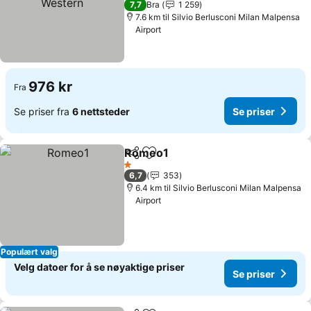
7,7
Bra
1 259
7.6 km til Silvio Berlusconi Milan Malpensa
Airport
976 kr
Fra
Se priser fra
6 nettsteder
Se priser
Romeo1
Del
Legg til i favoritter
Se priser
1 Stjerner
6,7
353
6.4 km til Silvio Berlusconi Milan Malpensa
Airport
Populært valg
Velg datoer for å se nøyaktige priser
Se priser