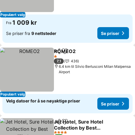
Populært valg
1 009 kr
Fra
Se priser fra
9 nettsteder
Se priser
ROMEO2
Del
Legg til i favoritter
Se priser
1 Stjerner
7,1
436
6.4 km til Silvio Berlusconi Milan Malpensa
Airport
Populært valg
Velg datoer for å se nøyaktige priser
Se priser
Jet Hotel, Sure Hotel
Del
Legg til i favoritter
Collection by Best
Western
Se priser
4 Stjerner