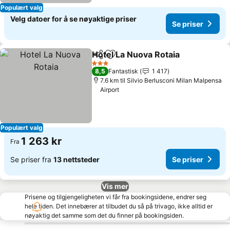
Populært valg
Velg datoer for å se nøyaktige priser
Se priser
Hotel La Nuova Rotaia
Del
Legg til i favoritter
Se p
3 Stjerner
8,5
Fantastisk
1 417
7.6 km til Silvio Berlusconi Milan Malpensa
Airport
Populært valg
1 263 kr
Fra
Se priser fra
13 nettsteder
Se priser
Vis mer
Prisene og tilgjengeligheten vi får fra bookingsidene, endrer seg
hele tiden. Det innebærer at tilbudet du så på trivago, ikke alltid er
nøyaktig det samme som det du finner på bookingsiden.