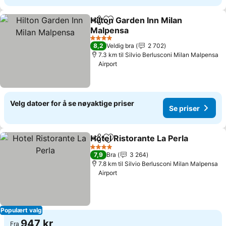
Hilton Garden Inn Milan
Del
Legg til i favoritter
Malpensa
Se priser
4 Stjerner
8,2
Veldig bra
2 702
7.3 km til Silvio Berlusconi Milan Malpensa
Airport
Velg datoer for å se nøyaktige priser
Se priser
Hotel Ristorante La Perla
Del
Legg til i favoritter
S
4 Stjerner
7,9
Bra
3 264
7.8 km til Silvio Berlusconi Milan Malpensa
Airport
Populært valg
947 kr
Fra