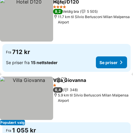
Hotel D120
Del
Legg til i favoritter
Se priser
4 Stjerner
8,2
Veldig bra
5 505
11.7 km til Silvio Berlusconi Milan Malpensa
Airport
712 kr
Fra
Se priser fra
15 nettsteder
Se priser
Villa Giovanna
Del
Legg til i favoritter
Se priser
1 Stjerner
6,4
348
5.9 km til Silvio Berlusconi Milan Malpensa
Airport
Populært valg
1 055 kr
Fra