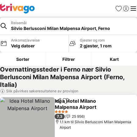
Favoritter
Logg i
Me
Reisemål
Silvio Berlusconi Milan Malpensa Airport, Ferno
Ankomst/avreise
Gjester og rom
Velg datoer
2 gjester, 1 rom
Sorter
Filtrer
Kart
Overnattingssteder i Ferno nær Silvio
Berlusconi Milan Malpensa Airport (Ferno,
Italia)
Slik påvirkes søkeresultatene av provisjon
Idea Hotel Milano
Del
Legg til i favoritter
Malpensa Airport
Se priser
4 Stjerner
7,3
25 956
1.1 km til Silvio Berlusconi Milan Malpensa
Airport