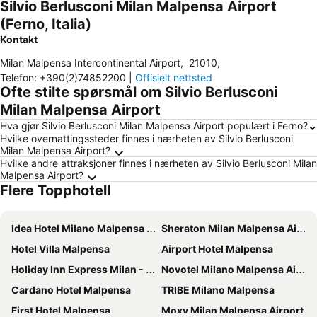
Silvio Berlusconi Milan Malpensa Airport
(Ferno, Italia)
Kontakt
Milan Malpensa Intercontinental Airport
,
21010
,
Telefon
:
+390(2)74852200
|
Offisielt nettsted
Ofte stilte spørsmål om Silvio Berlusconi
Milan Malpensa Airport
Hva gjør Silvio Berlusconi Milan Malpensa Airport populært i Ferno?
Hvilke overnattingssteder finnes i nærheten av Silvio Berlusconi
Milan Malpensa Airport?
Hvilke andre attraksjoner finnes i nærheten av Silvio Berlusconi Milan
Malpensa Airport?
Flere Topphotell
Idea Hotel Milano Malpensa Airport
Sheraton Milan Malpensa Airport Hotel & Conference Centre
Hotel Villa Malpensa
Airport Hotel Malpensa
Holiday Inn Express Milan - Malpensa Airport By Ihg
Novotel Milano Malpensa Airport
Cardano Hotel Malpensa
TRIBE Milano Malpensa
First Hotel Malpensa
Moxy Milan Malpensa Airport