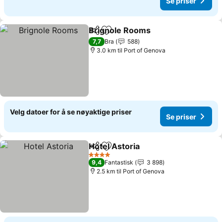
Se priser
Brignole Rooms
Del
Legg til i favoritter
7,7
Bra
588
3.0 km til Port of Genova
Velg datoer for å se nøyaktige priser
Se priser
Hotel Astoria
Del
Legg til i favoritter
4 Stjerner
9,4
Fantastisk
3 898
2.5 km til Port of Genova