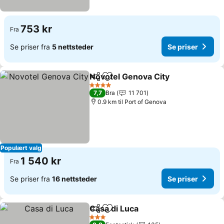
753 kr
Fra
Se priser fra
5 nettsteder
Se priser
Novotel Genova City
Del
Legg til i favoritter
4 Stjerner
7,7
Bra
11 701
0.9 km til Port of Genova
Populært valg
1 540 kr
Fra
Se priser fra
16 nettsteder
Se priser
Casa di Luca
Del
Legg til i favoritter
3 Stjerner