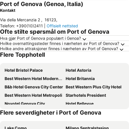
Port of Genova (Genoa, Italia)
Kontakt
Via della Mercanzia 2
,
16123
,
Telefon
:
+390(10)2411
|
Offisielt nettsted
Ofte stilte spørsmål om Port of Genova
Hva gjør Port of Genova populært i Genoa?
Hvilke overnattingssteder finnes i nærheten av Port of Genova?
Hvilke andre attraksjoner finnes i nærheten av Port of Genova?
Flere Topphotell
Hotel Bristol Palace
Hotel Astoria
Best Western Hotel Moderno Verdi
Hotel Britannia
B&b Hotel Genova City Center
Best Western Plus City Hotel
Best Western Hotel Metropoli
Starhotels President
Novotel Genova City
Hotel Bellevue
Flere severdigheter i Port of Genova
Meliá Genova
NH Genova Centro
Hotel Helvetia
Best Western Hotel Porto Antico
Lake Como
Milano Sentralstasjon
Hotel Genova Liberty
Hotel Continental Genova