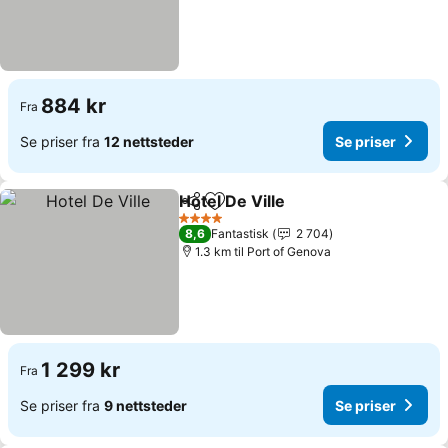
884 kr
Fra
Se priser fra
12 nettsteder
Se priser
Hotel De Ville
Del
Legg til i favoritter
4 Stjerner
8,6
Fantastisk
2 704
1.3 km til Port of Genova
1 299 kr
Fra
Se priser fra
9 nettsteder
Se priser