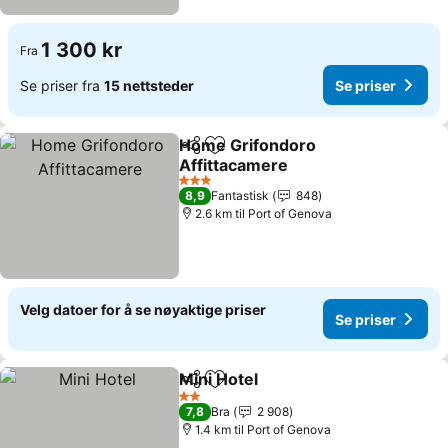
1 300 kr
Fra
Se priser fra
15 nettsteder
Se priser
Home Grifondoro
Del
Legg til i favoritter
Affittacamere
3 Stjerner
8,9
Fantastisk
848
2.6 km til Port of Genova
Velg datoer for å se nøyaktige priser
Se priser
Mini Hotel
Del
Legg til i favoritter
2 Stjerner
7,8
Bra
2 908
1.4 km til Port of Genova