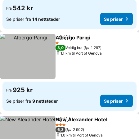
542 kr
Fra
Se priser fra
14 nettsteder
Se priser
Albergo Parigi
Del
Legg til i favoritter
1 Stjerner
8,0
Veldig bra
1 297
1.1 km til Port of Genova
925 kr
Fra
Se priser fra
9 nettsteder
Se priser
New Alexander Hotel
Del
Legg til i favoritter
3 Stjerner
6,3
2 902
1.0 km til Port of Genova