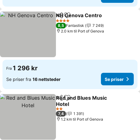
NH Genova Centro
Del
Legg til i favoritter
4 Stjerner
8,5
Fantastisk
7 249
2.0 km til Port of Genova
1 296 kr
Fra
Se priser fra
16 nettsteder
Se priser
Red and Blues Music
Del
Legg til i favoritter
Hotel
2 Stjerner
7,4
1 391
1.2 km til Port of Genova