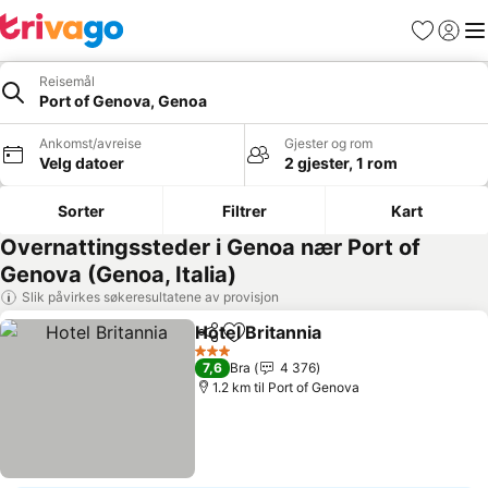
Favoritter
Logg i
Me
Reisemål
Port of Genova, Genoa
Ankomst/avreise
Gjester og rom
Velg datoer
2 gjester, 1 rom
Sorter
Filtrer
Kart
Overnattingssteder i Genoa nær Port of
Genova (Genoa, Italia)
Slik påvirkes søkeresultatene av provisjon
Hotel Britannia
Del
Legg til i favoritter
3 Stjerner
7,6
Bra
4 376
1.2 km til Port of Genova