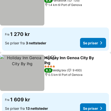
8,8
Fantastisk
135
1.4 km til Port of Genova
1 270 kr
Fra
Se priser fra
3 nettsteder
Se priser
Holiday Inn Genoa City By
Del
Legg til i favoritter
Ihg
4 Stjerner
8,3
Veldig bra
9 493
0.5 km til Port of Genova
1 609 kr
Fra
Se priser fra
13 nettsteder
Se priser