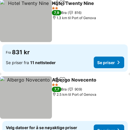
Hotel Twenty Nine
Del
Legg til i favoritter
2 Stjerner
7,9
Bra
816
1.3 km til Port of Genova
831 kr
Fra
Se priser fra
11 nettsteder
Se priser
Albergo Novecento
Del
Legg til i favoritter
2 Stjerner
7,7
Bra
909
2.5 km til Port of Genova
Velg datoer for å se nøyaktige priser