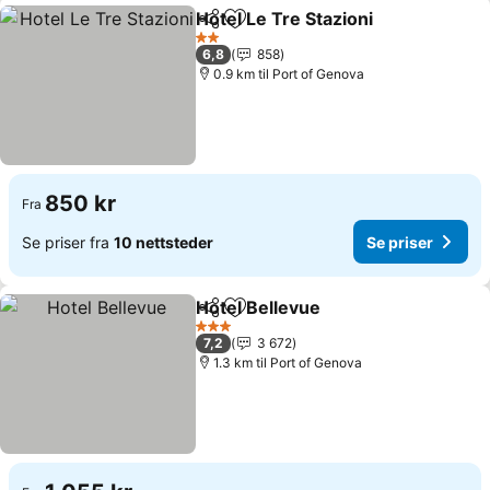
Hotel Le Tre Stazioni
Del
Legg til i favoritter
2 Stjerner
6,8
858
0.9 km til Port of Genova
850 kr
Fra
Se priser fra
10 nettsteder
Se priser
Hotel Bellevue
Del
Legg til i favoritter
3 Stjerner
7,2
3 672
1.3 km til Port of Genova