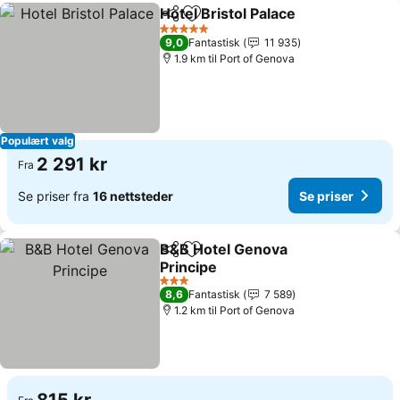
Hotel Bristol Palace
Del
Legg til i favoritter
5 Stjerner
9,0
Fantastisk
11 935
1.9 km til Port of Genova
Populært valg
2 291 kr
Fra
Se priser fra
16 nettsteder
Se priser
B&B Hotel Genova
Del
Legg til i favoritter
Principe
3 Stjerner
8,6
Fantastisk
7 589
1.2 km til Port of Genova