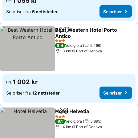
1 055 kr
Fra
Se priser fra
5 nettsteder
Se priser
Best Western Hotel Porto
Del
Legg til i favoritter
Antico
3 Stjerner
8,4
Veldig bra
5 496
1.3 km til Port of Genova
1 002 kr
Fra
Se priser fra
12 nettsteder
Se priser
Hotel Helvetia
Del
Legg til i favoritter
3 Stjerner
8,1
Veldig bra
3 895
1.4 km til Port of Genova