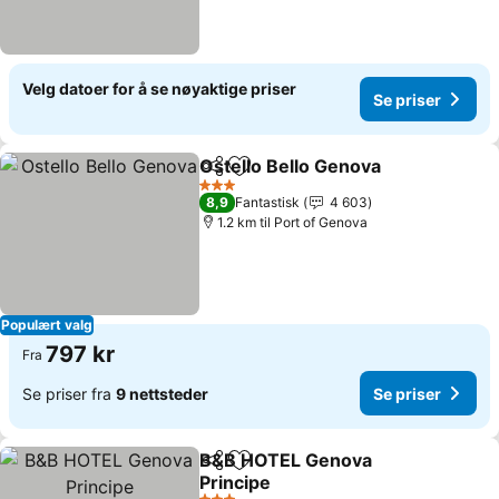
Velg datoer for å se nøyaktige priser
Se priser
Ostello Bello Genova
Del
Legg til i favoritter
3 Stjerner
8,9
Fantastisk
4 603
1.2 km til Port of Genova
Populært valg
797 kr
Fra
Se priser fra
9 nettsteder
Se priser
B&B HOTEL Genova
Del
Legg til i favoritter
Principe