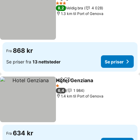
Del
Legg til i favoritter
3 Stjerner
8,2
Veldig bra
4 028
1.3 km til Port of Genova
868 kr
Fra
Se priser fra
13 nettsteder
Se priser
Hotel Genziana
Del
Legg til i favoritter
1 Stjerner
6,4
1 984
1.4 km til Port of Genova
634 kr
Fra