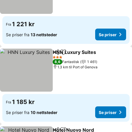
1 221 kr
Fra
Se priser fra
13 nettsteder
Se priser
HNN Luxury Suites
Del
Legg til i favoritter
3 Stjerner
8,6
Fantastisk
1 461
1.3 km til Port of Genova
1 185 kr
Fra
Se priser fra
10 nettsteder
Se priser
Hotel Nuovo Nord