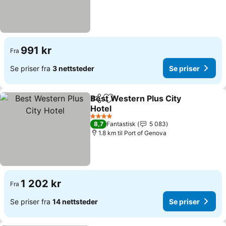
991 kr
Fra
Se priser fra
3 nettsteder
Se priser
Best Western Plus City
Del
Legg til i favoritter
Hotel
4 Stjerner
8,7
Fantastisk
5 083
1.8 km til Port of Genova
1 202 kr
Fra
Se priser fra
14 nettsteder
Se priser