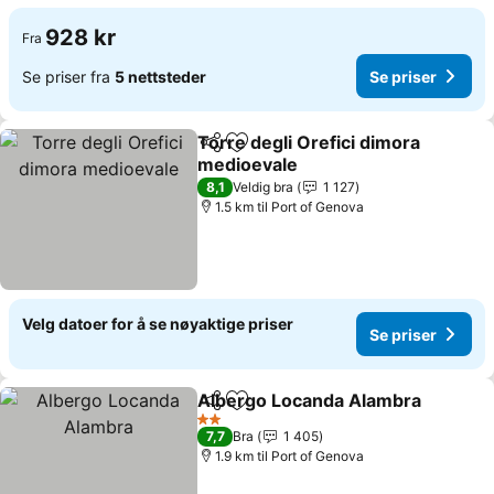
928 kr
Fra
Se priser fra
5 nettsteder
Se priser
Torre degli Orefici dimora
Del
Legg til i favoritter
medioevale
8,1
Veldig bra
1 127
1.5 km til Port of Genova
Velg datoer for å se nøyaktige priser
Se priser
Albergo Locanda Alambra
Del
Legg til i favoritter
2 Stjerner
7,7
Bra
1 405
1.9 km til Port of Genova