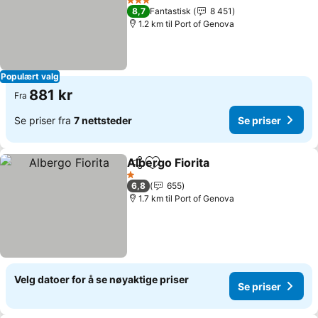
3 Stjerner
8,7
Fantastisk
8 451
1.2 km til Port of Genova
Populært valg
881 kr
Fra
Se priser fra
7 nettsteder
Se priser
Albergo Fiorita
Del
Legg til i favoritter
1 Stjerner
6,8
655
1.7 km til Port of Genova
Velg datoer for å se nøyaktige priser
Se priser