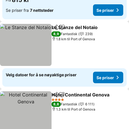
815 kr
Fra
Se priser fra
7 nettsteder
Se priser
Le Stanze del Notaio
Del
Legg til i favoritter
8,9
Fantastisk
239
1.8 km til Port of Genova
Velg datoer for å se nøyaktige priser
Se priser
Hotel Continental Genova
Del
Legg til i favoritter
4 Stjerner
8,8
Fantastisk
6 111
1.3 km til Port of Genova