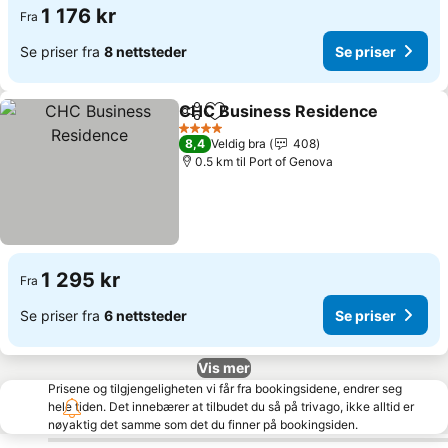
1 176 kr
Fra
Se priser fra
8 nettsteder
Se priser
CHC Business Residence
Del
Legg til i favoritter
4 Stjerner
8,4
Veldig bra
408
0.5 km til Port of Genova
1 295 kr
Fra
Se priser fra
6 nettsteder
Se priser
Vis mer
Prisene og tilgjengeligheten vi får fra bookingsidene, endrer seg
hele tiden. Det innebærer at tilbudet du så på trivago, ikke alltid er
nøyaktig det samme som det du finner på bookingsiden.