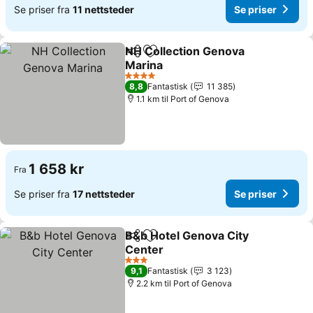
Se priser fra
11 nettsteder
Se priser
NH Collection Genova
Del
Legg til i favoritter
Marina
4 Stjerner
8,8
Fantastisk
11 385
1.1 km til Port of Genova
1 658 kr
Fra
Se priser fra
17 nettsteder
Se priser
B&b Hotel Genova City
Del
Legg til i favoritter
Center
3 Stjerner
9,1
Fantastisk
3 123
2.2 km til Port of Genova