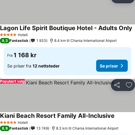
Del
Leg
Lagon Life Spirit Boutique Hotel - Adults Only
S
Hotell
5 Stjerner
9,3
Fantastisk
1 933
8.4 km til Chania International Airport
1 168 kr
Fra
Se priser fra
12 nettsteder
Se priser
Populært valg
Del
Leg
Kiani Beach Resort Family All-Inclusive
Se priser
Hotell
5 Stjerner
8,9
Fantastisk
13 749
8.3 km til Chania International Airport