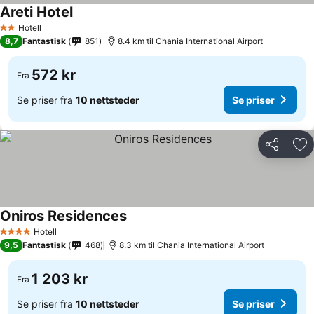
Areti Hotel
Se priser
Hotell
2 Stjerner
8,7
Fantastisk
851
8.4 km til Chania International Airport
572 kr
Fra
Se priser fra
10 nettsteder
Se priser
Del
Leg
Oniros Residences
Se priser
Hotell
4 Stjerner
9,5
Fantastisk
468
8.3 km til Chania International Airport
1 203 kr
Fra
Se priser fra
10 nettsteder
Se priser