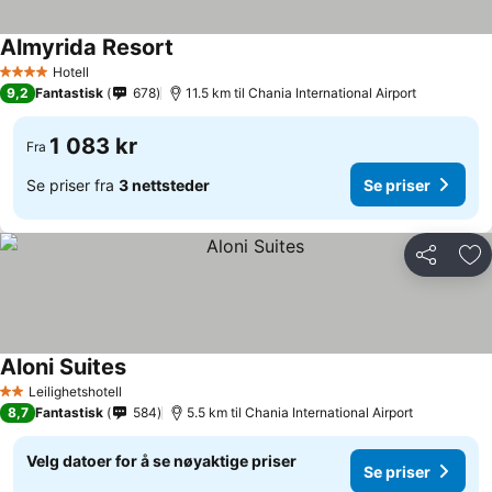
Almyrida Resort
Se priser
Hotell
4 Stjerner
9,2
Fantastisk
678
11.5 km til Chania International Airport
1 083 kr
Fra
Se priser fra
3 nettsteder
Se priser
Del
Leg
Aloni Suites
Se priser
Leilighetshotell
2 Stjerner
8,7
Fantastisk
584
5.5 km til Chania International Airport
Velg datoer for å se nøyaktige priser
Se priser