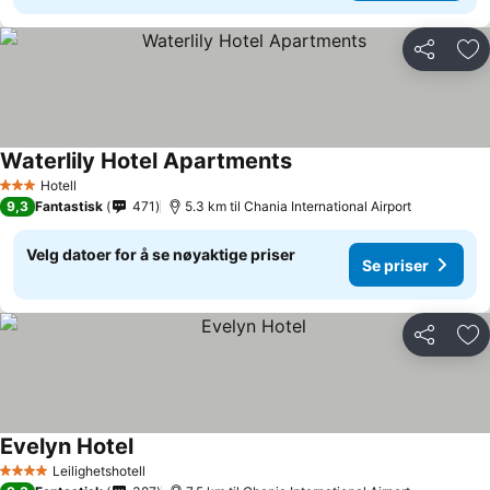
Del
Leg
Waterlily Hotel Apartments
Se priser
Hotell
3 Stjerner
9,3
Fantastisk
471
5.3 km til Chania International Airport
Velg datoer for å se nøyaktige priser
Se priser
Del
Leg
Evelyn Hotel
Se priser
Leilighetshotell
4 Stjerner