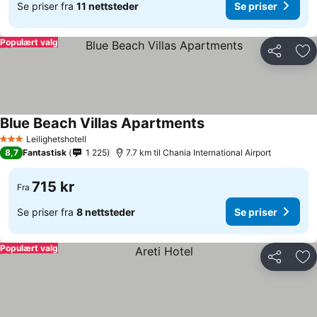
Se priser fra
11 nettsteder
Se priser
Populært valg
Del
Leg
Blue Beach Villas Apartments
Se priser
Leilighetshotell
3 Stjerner
8,7
Fantastisk
1 225
7.7 km til Chania International Airport
715 kr
Fra
Se priser fra
8 nettsteder
Se priser
Populært valg
Del
Leg