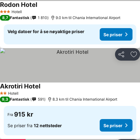
Rodon Hotel
Se priser
Hotell
3 Stjerner
8,7
Fantastisk
1 810
9.0 km til Chania International Airport
Velg datoer for å se nøyaktige priser
Se priser
Del
Leg
Akrotiri Hotel
Se priser
Hotell
2 Stjerner
9,3
Fantastisk
591
8.3 km til Chania International Airport
915 kr
Fra
Se priser fra
12 nettsteder
Se priser