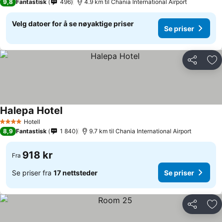
9,8
Fantastisk
496
4.9 km til Chania International Airport
Velg datoer for å se nøyaktige priser
Se priser
Del
Leg
Halepa Hotel
Se priser
Hotell
4 Stjerner
8,9
Fantastisk
1 840
9.7 km til Chania International Airport
918 kr
Fra
Se priser fra
17 nettsteder
Se priser
Del
Leg