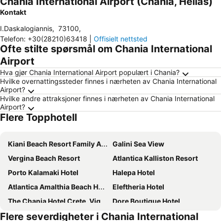
Chania International Airport (Chania, Hellas)
Kontakt
I.Daskalogiannis
,
73100
,
Telefon
:
+30(28210)63418
|
Offisielt nettsted
Ofte stilte spørsmål om Chania International
Airport
Hva gjør Chania International Airport populært i Chania?
Hvilke overnattingssteder finnes i nærheten av Chania International
Airport?
Hvilke andre attraksjoner finnes i nærheten av Chania International
Airport?
Flere Topphotell
Kiani Beach Resort Family All-Inclusive
Galini Sea View
Vergina Beach Resort
Atlantica Kalliston Resort
Porto Kalamaki Hotel
Halepa Hotel
Atlantica Amalthia Beach Hotel
Eleftheria Hotel
The Chania Hotel Crete, Vignette Collection
Dore Boutique Hotel
Flere severdigheter i Chania International
Elia Agia Marina Hotel
Creta Vitalis