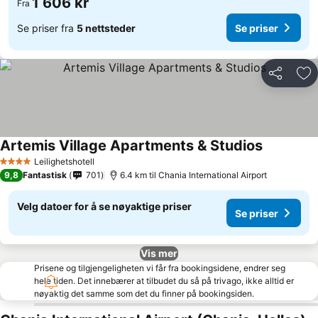
1 606 kr
Fra
Se priser fra
5 nettsteder
Se priser
Del
Leg
Artemis Village Apartments & Studios
Se priser
Leilighetshotell
4 Stjerner
9,8
Fantastisk
701
6.4 km til Chania International Airport
Velg datoer for å se nøyaktige priser
Se priser
Vis mer
Prisene og tilgjengeligheten vi får fra bookingsidene, endrer seg
hele tiden. Det innebærer at tilbudet du så på trivago, ikke alltid er
nøyaktig det samme som det du finner på bookingsiden.