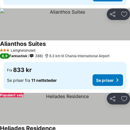
Del
Leg
Alianthos Suites
Se priser
Leilighetshotell
3 Stjerner
8,9
Fantastisk
388
6.3 km til Chania International Airport
833 kr
Fra
Se priser fra
11 nettsteder
Se priser
Populært valg
Del
Leg
Heliades Residence