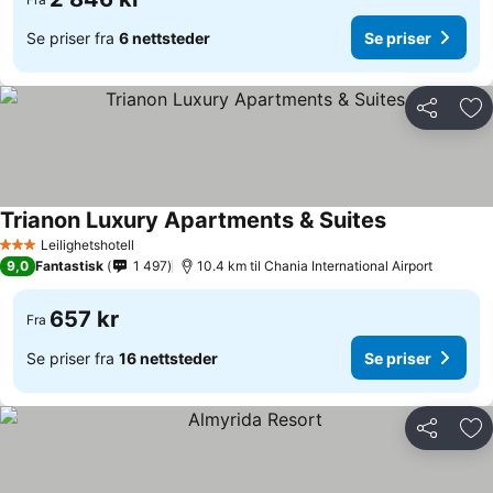
Se priser fra
6 nettsteder
Se priser
Del
Leg
Trianon Luxury Apartments & Suites
Se priser
Leilighetshotell
3 Stjerner
9,0
Fantastisk
1 497
10.4 km til Chania International Airport
657 kr
Fra
Se priser fra
16 nettsteder
Se priser
Del
Leg