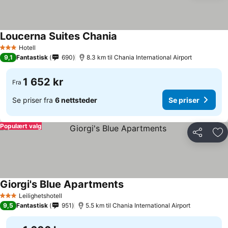
Loucerna Suites Chania
Se priser
Hotell
3 Stjerner
9,1
Fantastisk
690
8.3 km til Chania International Airport
1 652 kr
Fra
Se priser fra
6 nettsteder
Se priser
Populært valg
Del
Leg
Giorgi's Blue Apartments
Se priser
Leilighetshotell
3 Stjerner
9,5
Fantastisk
951
5.5 km til Chania International Airport