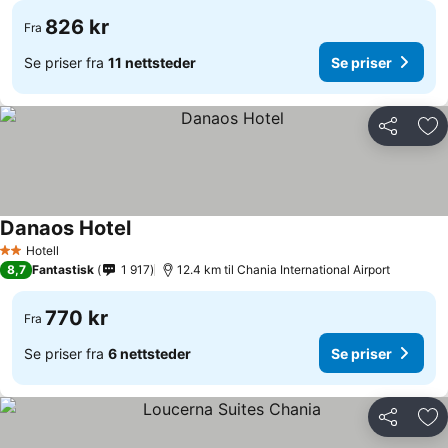
826 kr
Fra
Se priser fra
11 nettsteder
Se priser
Del
Leg
Danaos Hotel
Se priser
Hotell
2 Stjerner
8,7
Fantastisk
1 917
12.4 km til Chania International Airport
770 kr
Fra
Se priser fra
6 nettsteder
Se priser
Del
Leg