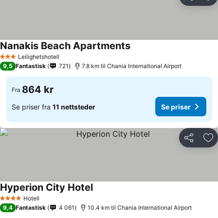
Del
Leg
Nanakis Beach Apartments
Se priser
Leilighetshotell
3 Stjerner
9,5
Fantastisk
721
7.8 km til Chania International Airport
864 kr
Fra
Se priser fra
11 nettsteder
Se priser
Del
Leg
Hyperion City Hotel
Se priser
Hotell
4 Stjerner
9,4
Fantastisk
4 061
10.4 km til Chania International Airport