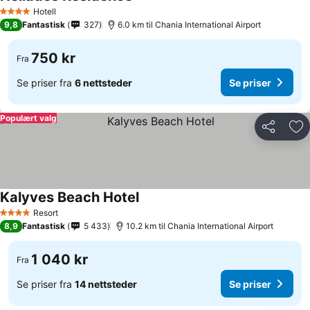
Se priser
Hotell
4 Stjerner
9,8
Fantastisk
327
6.0 km til Chania International Airport
750 kr
Fra
Se priser fra
6 nettsteder
Se priser
Populært valg
Del
Leg
Kalyves Beach Hotel
Se priser
Resort
4 Stjerner
8,9
Fantastisk
5 433
10.2 km til Chania International Airport
1 040 kr
Fra
Se priser fra
14 nettsteder
Se priser