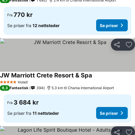
8,7
Fantastisk
1 692
2.4 km til Chania International Airport
770 kr
Fra
Se priser fra
12 nettsteder
Se priser
Del
Leg
JW Marriott Crete Resort & Spa
Se priser
Hotell
5 Stjerner
9,3
Fantastisk
394
5.3 km til Chania International Airport
3 684 kr
Fra
Se priser fra
11 nettsteder
Se priser