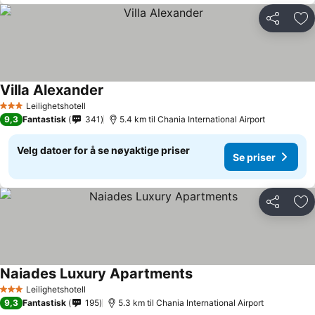
Del
Leg
Villa Alexander
Se priser
Leilighetshotell
3 Stjerner
9,3
Fantastisk
341
5.4 km til Chania International Airport
Velg datoer for å se nøyaktige priser
Se priser
Del
Leg
Naiades Luxury Apartments
Se priser
Leilighetshotell
3 Stjerner
9,3
Fantastisk
195
5.3 km til Chania International Airport