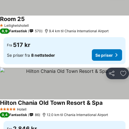
Room 25
Se priser
Leilighetshotell
1 Stjerner
8,9
Fantastisk
570
9.4 km til Chania International Airport
517 kr
Fra
Se priser fra
8 nettsteder
Se priser
Del
Leg
Hilton Chania Old Town Resort & Spa
Se priser
Hotell
5 Stjerner
9,4
Fantastisk
86
12.0 km til Chania International Airport
2 846 kr
Fra