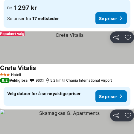
1 297 kr
Fra
Se priser fra
17 nettsteder
Se priser
Populært valg
Del
Leg
Creta Vitalis
Se priser
Hotell
3 Stjerner
8,2
Veldig bra
960
5.2 km til Chania International Airport
Velg datoer for å se nøyaktige priser
Se priser
Del
Leg