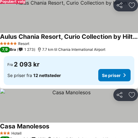
Populært valg
Del
Leg
Aulus Chania Resort, Curio Collection by Hilton
Se priser
Resort
5 Stjerner
7,9
Bra
1 273
7.7 km til Chania International Airport
2 093 kr
Fra
Se priser fra
12 nettsteder
Se priser
Del
Leg
Casa Manolesos
Se priser
Hotell
3 Stjerner