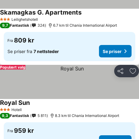
Skamagkas G. Apartments
Se priser
Leilighetshotell
3 Stjerner
9,7
Fantastisk
324
6.7 km til Chania International Airport
809 kr
Fra
Se priser fra
7 nettsteder
Se priser
Populært valg
Del
Leg
Royal Sun
Se priser
Hotell
3 Stjerner
9,3
Fantastisk
5 811
8.3 km til Chania International Airport
959 kr
Fra