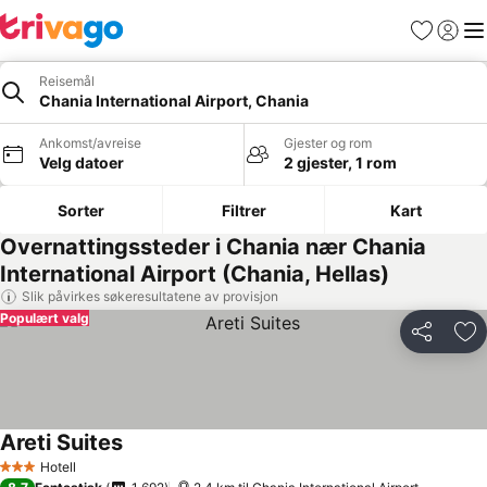
Favoritter
Logg i
Me
Reisemål
Chania International Airport, Chania
Ankomst/avreise
Gjester og rom
Velg datoer
2 gjester, 1 rom
Sorter
Filtrer
Kart
Overnattingssteder i Chania nær Chania
International Airport (Chania, Hellas)
Slik påvirkes søkeresultatene av provisjon
Populært valg
Del
Leg
Areti Suites
Se priser
Hotell
3 Stjerner