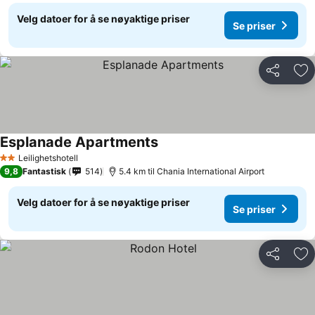
Velg datoer for å se nøyaktige priser
Se priser
Del
Leg
Esplanade Apartments
Se priser
Leilighetshotell
2 Stjerner
9,8
Fantastisk
514
5.4 km til Chania International Airport
Velg datoer for å se nøyaktige priser
Se priser
Del
Leg