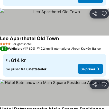
Del
Leg
Leo Aparthotel Old Town
Leilighetshotell
4 Stjerner
8,4
Veldig bra
829
9.2 km til International Airport Kraków Balice
614 kr
Fra
Se priser fra
6 nettsteder
Se priser
Del
Leg