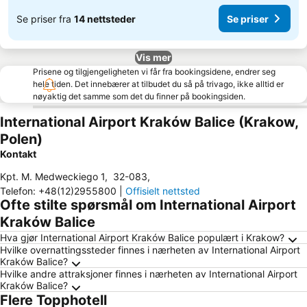
Se priser fra
14 nettsteder
Se priser
Vis mer
Prisene og tilgjengeligheten vi får fra bookingsidene, endrer seg
hele tiden. Det innebærer at tilbudet du så på trivago, ikke alltid er
nøyaktig det samme som det du finner på bookingsiden.
International Airport Kraków Balice (Krakow,
Polen)
Kontakt
Kpt. M. Medweckiego 1
,
32-083
,
Telefon
:
+48(12)2955800
|
Offisielt nettsted
Ofte stilte spørsmål om International Airport
Kraków Balice
Hva gjør International Airport Kraków Balice populært i Krakow?
Hvilke overnattingssteder finnes i nærheten av International Airport
Kraków Balice?
Hvilke andre attraksjoner finnes i nærheten av International Airport
Kraków Balice?
Flere Topphotell