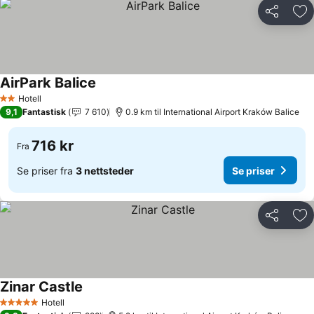
Del
Leg
AirPark Balice
Hotell
2 Stjerner
9,1
Fantastisk
7 610
0.9 km til International Airport Kraków Balice
716 kr
Fra
Se priser fra
3 nettsteder
Se priser
Del
Leg
Zinar Castle
Hotell
5 Stjerner