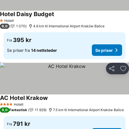
Hotel Daisy Budget
Hotell
1 Stjerner
6,0
1 070
4.6 km til International Airport Kraków Balice
395 kr
Fra
Se priser fra
14 nettsteder
Se priser
Del
Leg
AC Hotel Krakow
Hotell
4 Stjerner
9,0
Fantastisk
11 929
7.5 km til International Airport Kraków Balice
791 kr
Fra