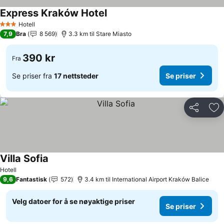
Express Kraków Hotel
Hotell
3 Stjerner
7,9
Bra
8 569
3.3 km til Stare Miasto
390 kr
Fra
Se priser fra
17 nettsteder
Se priser
Del
Leg
Villa Sofia
Hotell
9,6
Fantastisk
572
3.4 km til International Airport Kraków Balice
Velg datoer for å se nøyaktige priser
Se priser