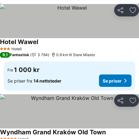
Del
Leg
Hotel Wawel
Hotell
3 Stjerner
9,1
Fantastisk
3 794
0.9 km til Stare Miasto
1 000 kr
Fra
Se priser fra
14 nettsteder
Se priser
Del
Leg
Wyndham Grand Kraków Old Town