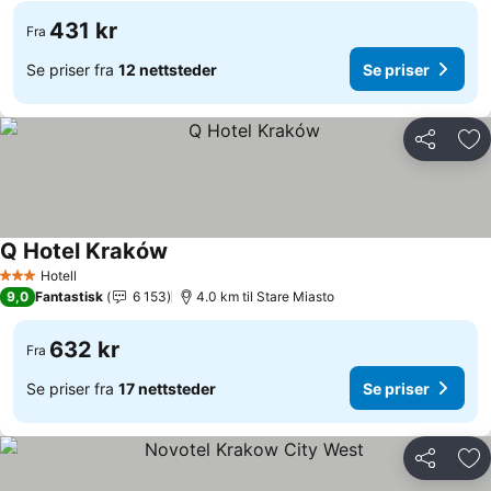
431 kr
Fra
Se priser fra
12 nettsteder
Se priser
Del
Leg
Q Hotel Kraków
Hotell
3 Stjerner
9,0
Fantastisk
6 153
4.0 km til Stare Miasto
632 kr
Fra
Se priser fra
17 nettsteder
Se priser
Del
Leg