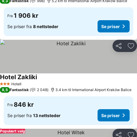
9,3
Fantastisk
998
5.2 km til International Airport Kraków Balice
1 906 kr
Fra
Se priser fra
8 nettsteder
Se priser
Del
Leg
Hotel Zakliki
Hotell
3 Stjerner
8,5
Fantastisk
2 048
3.4 km til International Airport Kraków Balice
846 kr
Fra
Se priser fra
13 nettsteder
Se priser
Populært valg