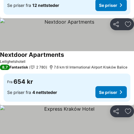
Se priser fra
12 nettsteder
Se priser
Del
Leg
Nextdoor Apartments
Leilighetshotell
8,7
Fantastisk
2 780
7.6 km til International Airport Kraków Balice
654 kr
Fra
Se priser fra
4 nettsteder
Se priser
Del
Leg