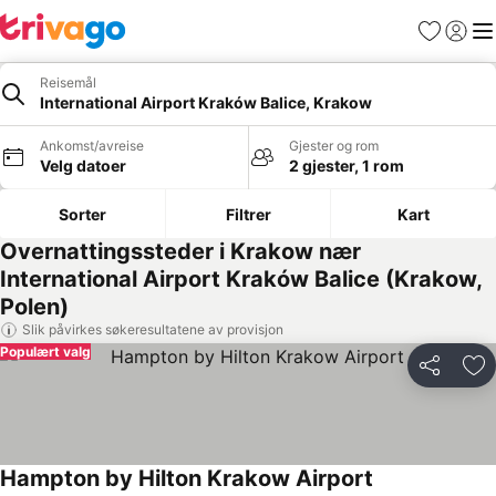
Favoritter
Logg i
Me
Reisemål
International Airport Kraków Balice, Krakow
Ankomst/avreise
Gjester og rom
Velg datoer
2 gjester, 1 rom
Sorter
Filtrer
Kart
Overnattingssteder i Krakow nær
International Airport Kraków Balice (Krakow,
Polen)
Slik påvirkes søkeresultatene av provisjon
Populært valg
Del
Leg
Hampton by Hilton Krakow Airport