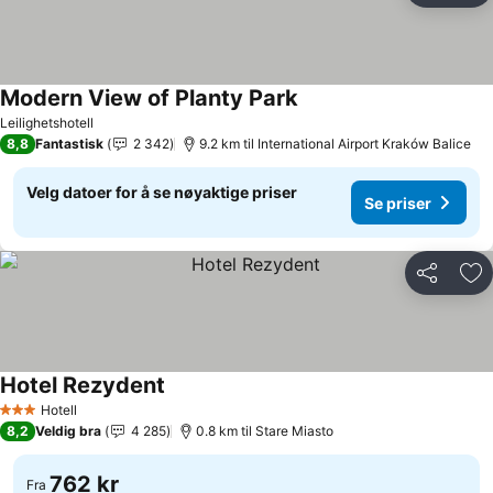
Modern View of Planty Park
Leilighetshotell
8,8
Fantastisk
2 342
9.2 km til International Airport Kraków Balice
Velg datoer for å se nøyaktige priser
Se priser
Del
Leg
Hotel Rezydent
Hotell
3 Stjerner
8,2
Veldig bra
4 285
0.8 km til Stare Miasto
762 kr
Fra