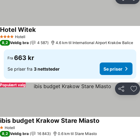
Del
Leg
Hotel Witek
Hotell
4 Stjerner
8,2
Veldig bra
4 587
4.6 km til International Airport Kraków Balice
663 kr
Fra
Se priser fra
3 nettsteder
Se priser
Populært valg
Del
Leg
ibis budget Krakow Stare Miasto
Hotell
1 Stjerner
8,2
Veldig bra
16 843
0.6 km til Stare Miasto