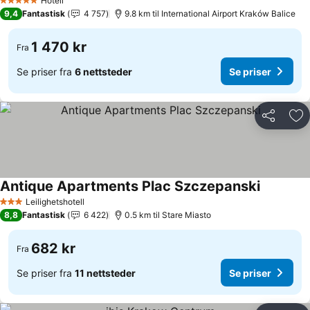
Hotell
5 Stjerner
9,4
Fantastisk
4 757
9.8 km til International Airport Kraków Balice
1 470 kr
Fra
Se priser fra
6 nettsteder
Se priser
Del
Leg
Antique Apartments Plac Szczepanski
Leilighetshotell
3 Stjerner
8,8
Fantastisk
6 422
0.5 km til Stare Miasto
682 kr
Fra
Se priser fra
11 nettsteder
Se priser