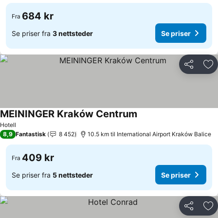
684 kr
Fra
Se priser fra
3 nettsteder
Se priser
Del
Leg
MEININGER Kraków Centrum
Hotell
8,9
Fantastisk
8 452
10.5 km til International Airport Kraków Balice
409 kr
Fra
Se priser fra
5 nettsteder
Se priser
Del
Leg