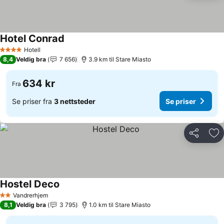
Hotel Conrad
Hotell
4 Stjerner
8,4
Veldig bra
7 656
3.9 km til Stare Miasto
634 kr
Fra
Se priser fra
3 nettsteder
Se priser
Del
Leg
Hostel Deco
Vandrerhjem
2 Stjerner
8,1
Veldig bra
3 795
1.0 km til Stare Miasto