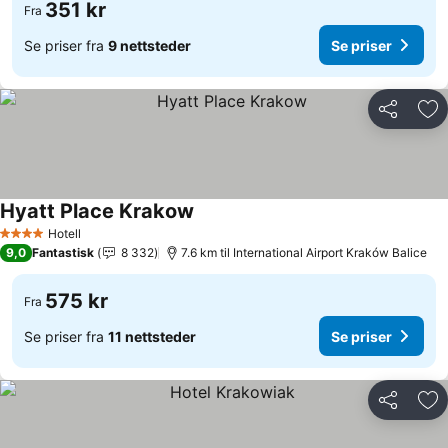
351 kr
Fra
Se priser fra
9 nettsteder
Se priser
Del
Leg
Hyatt Place Krakow
Hotell
4 Stjerner
9,0
Fantastisk
8 332
7.6 km til International Airport Kraków Balice
575 kr
Fra
Se priser fra
11 nettsteder
Se priser
Del
Leg