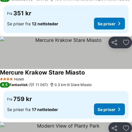
351 kr
Fra
Se priser fra
12 nettsteder
Se priser
Del
Leg
Mercure Krakow Stare Miasto
Hotell
4 Stjerner
9,5
Fantastisk
11 067
0.3 km til Stare Miasto
759 kr
Fra
Se priser fra
17 nettsteder
Se priser
Del
Leg