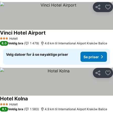
Del
Leg
Vinci Hotel Airport
Hotell
3 Stjerner
8,0
Veldig bra
1 479
4.6 km til International Airport Kraków Balice
Velg datoer for å se nøyaktige priser
Se priser
Del
Leg
Hotel Kolna
Hotell
3 Stjerner
8,1
Veldig bra
1 583
4.9 km til International Airport Kraków Balice