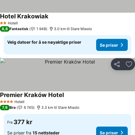
Hotel Krakowiak
Hotell
2 Stjerner
8,8
Fantastisk
1 948
3.0 km til Stare Miasto
Velg datoer for å se nøyaktige priser
Se priser
Del
Leg
Premier Kraków Hotel
Hotell
4 Stjerner
7,9
Bra
6 745
3.3 km til Stare Miasto
377 kr
Fra
Se priser fra
15 nettsteder
Se priser