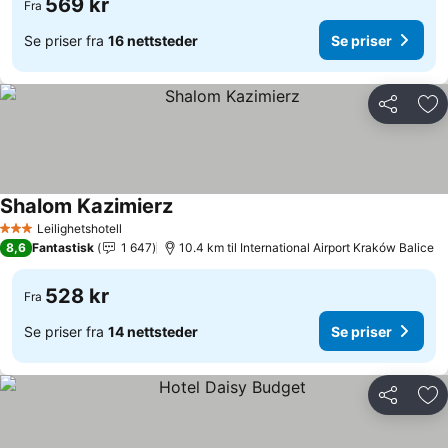
569 kr
Fra
Se priser fra
16 nettsteder
Se priser
Del
Leg
Shalom Kazimierz
Leilighetshotell
3 Stjerner
8,6
Fantastisk
1 647
10.4 km til International Airport Kraków Balice
528 kr
Fra
Se priser fra
14 nettsteder
Se priser
Del
Leg