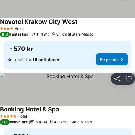
Novotel Krakow City West
Hotell
4 Stjerner
8,8
Fantastisk
11 394
3.1 km til Stare Miasto
570 kr
Fra
Se priser fra
16 nettsteder
Se priser
Del
Leg
Booking Hotel & Spa
Hotell
5 Stjerner
8,1
Veldig bra
5 494
4.0 km til Stare Miasto