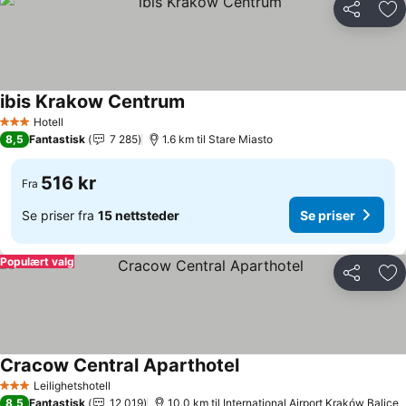
Del
Leg
ibis Krakow Centrum
Hotell
3 Stjerner
8,5
Fantastisk
7 285
1.6 km til Stare Miasto
516 kr
Fra
Se priser fra
15 nettsteder
Se priser
Populært valg
Del
Leg
Cracow Central Aparthotel
Leilighetshotell
3 Stjerner
8,5
Fantastisk
12 019
10.0 km til International Airport Kraków Balice