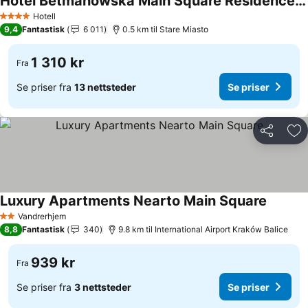
Hotel Betmanowska Main Square Residence Adults Only
Hotell
4 Stjerner
9,4
Fantastisk
6 011
0.5 km til Stare Miasto
1 310 kr
Fra
Se priser fra
13 nettsteder
Se priser
Del
Leg
Luxury Apartments Nearto Main Square
Vandrerhjem
2 Stjerner
8,8
Fantastisk
340
9.8 km til International Airport Kraków Balice
939 kr
Fra
Se priser fra
3 nettsteder
Se priser