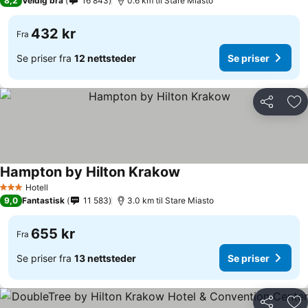
8,2
Veldig bra
16 843
0.6 km til Stare Miasto
432 kr
Fra
Se priser fra
12 nettsteder
Se priser
Del
Leg
Hampton by Hilton Krakow
Hotell
3 Stjerner
9,0
Fantastisk
11 583
3.0 km til Stare Miasto
655 kr
Fra
Se priser fra
13 nettsteder
Se priser