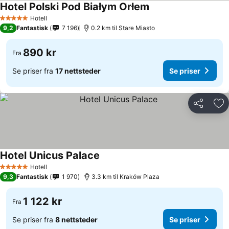
Hotel Polski Pod Białym Orłem
Hotell
5 Stjerner
9,2
Fantastisk
7 196
0.2 km til Stare Miasto
890 kr
Fra
Se priser fra
17 nettsteder
Se priser
Del
Leg
Hotel Unicus Palace
Hotell
5 Stjerner
9,3
Fantastisk
1 970
3.3 km til Kraków Plaza
1 122 kr
Fra
Se priser fra
8 nettsteder
Se priser