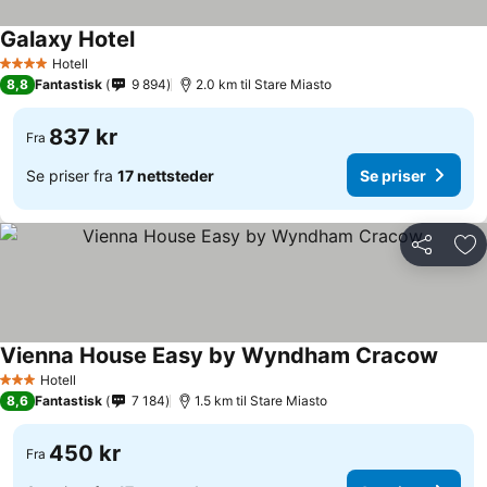
Galaxy Hotel
Hotell
4 Stjerner
8,8
Fantastisk
9 894
2.0 km til Stare Miasto
837 kr
Fra
Se priser fra
17 nettsteder
Se priser
Del
Leg
Vienna House Easy by Wyndham Cracow
Hotell
3 Stjerner
8,6
Fantastisk
7 184
1.5 km til Stare Miasto
450 kr
Fra