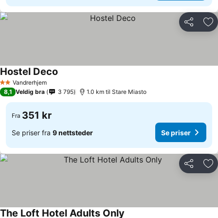
Del
Leg
Hostel Deco
Vandrerhjem
2 Stjerner
8,1
Veldig bra
3 795
1.0 km til Stare Miasto
351 kr
Fra
Se priser fra
9 nettsteder
Se priser
Del
Leg
The Loft Hotel Adults Only