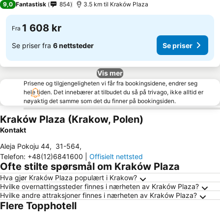
9,0
Fantastisk
854
3.5 km til Kraków Plaza
1 608 kr
Fra
Se priser fra
6 nettsteder
Se priser
Vis mer
Prisene og tilgjengeligheten vi får fra bookingsidene, endrer seg
hele tiden. Det innebærer at tilbudet du så på trivago, ikke alltid er
nøyaktig det samme som det du finner på bookingsiden.
Kraków Plaza (Krakow, Polen)
Kontakt
Aleja Pokoju 44
,
31-564
,
Telefon
:
+48(12)6841600
|
Offisielt nettsted
Ofte stilte spørsmål om Kraków Plaza
Hva gjør Kraków Plaza populært i Krakow?
Hvilke overnattingssteder finnes i nærheten av Kraków Plaza?
Hvilke andre attraksjoner finnes i nærheten av Kraków Plaza?
Flere Topphotell