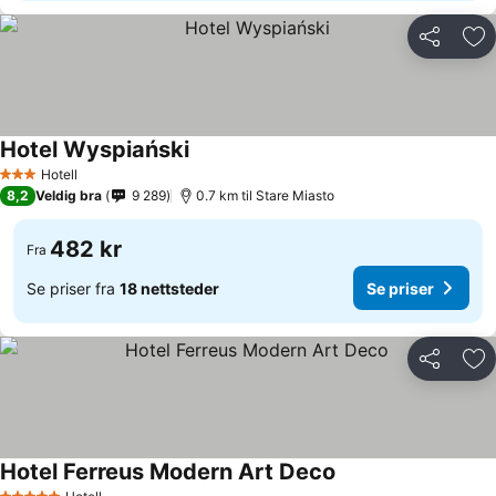
Del
Leg
Hotel Wyspiański
Hotell
3 Stjerner
8,2
Veldig bra
9 289
0.7 km til Stare Miasto
482 kr
Fra
Se priser fra
18 nettsteder
Se priser
Del
Leg
Hotel Ferreus Modern Art Deco