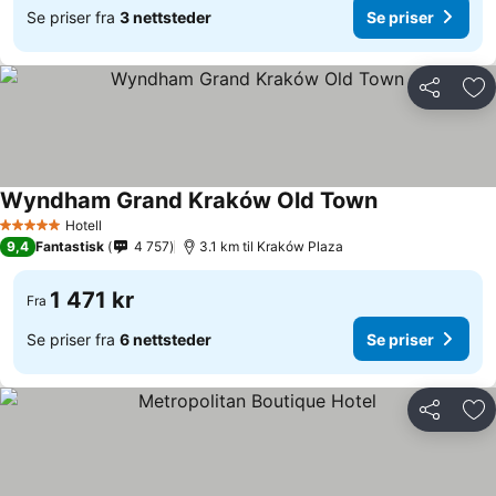
Se priser fra
3 nettsteder
Se priser
Del
Leg
Wyndham Grand Kraków Old Town
Hotell
5 Stjerner
9,4
Fantastisk
4 757
3.1 km til Kraków Plaza
1 471 kr
Fra
Se priser fra
6 nettsteder
Se priser
Del
Leg