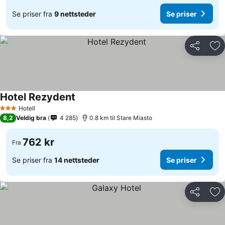
Se priser fra
9 nettsteder
Se priser
Del
Leg
Hotel Rezydent
Hotell
3 Stjerner
8,2
Veldig bra
4 285
0.8 km til Stare Miasto
762 kr
Fra
Se priser fra
14 nettsteder
Se priser
Del
Leg