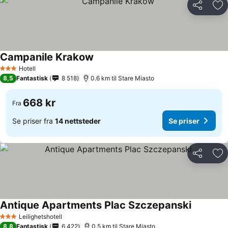
Del
Leg
Campanile Krakow
Hotell
3 Stjerner
8,5
Fantastisk
8 518
0.6 km til Stare Miasto
668 kr
Fra
Se priser fra
14 nettsteder
Se priser
Del
Leg
Antique Apartments Plac Szczepanski
Leilighetshotell
3 Stjerner
8,8
Fantastisk
6 422
0.5 km til Stare Miasto