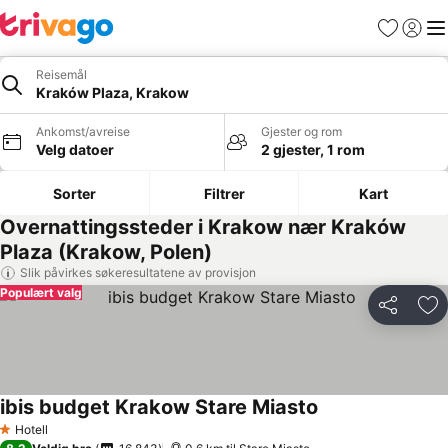
Favoritter
Logg i
Me
Reisemål
Kraków Plaza, Krakow
Ankomst/avreise
Gjester og rom
Velg datoer
2 gjester, 1 rom
Sorter
Filtrer
Kart
Overnattingssteder i Krakow nær Kraków
Plaza (Krakow, Polen)
Slik påvirkes søkeresultatene av provisjon
Populært valg
Del
Leg
ibis budget Krakow Stare Miasto
Hotell
1 Stjerner