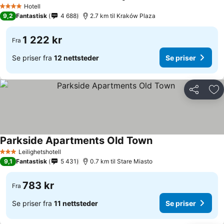
Hotell
4 Stjerner
9,2
Fantastisk
4 688
2.7 km til Kraków Plaza
1 222 kr
Fra
Se priser fra
12 nettsteder
Se priser
Del
Leg
Parkside Apartments Old Town
Leilighetshotell
3 Stjerner
9,1
Fantastisk
5 431
0.7 km til Stare Miasto
783 kr
Fra
Se priser fra
11 nettsteder
Se priser