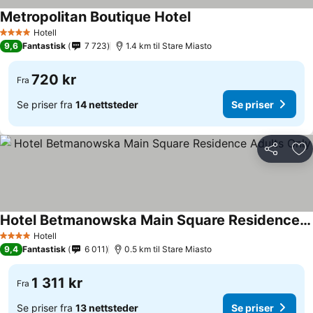
Metropolitan Boutique Hotel
Hotell
4 Stjerner
9,6
Fantastisk
7 723
1.4 km til Stare Miasto
720 kr
Fra
Se priser fra
14 nettsteder
Se priser
Del
Leg
Hotel Betmanowska Main Square Residence Adults Only
Hotell
4 Stjerner
9,4
Fantastisk
6 011
0.5 km til Stare Miasto
1 311 kr
Fra
Se priser fra
13 nettsteder
Se priser