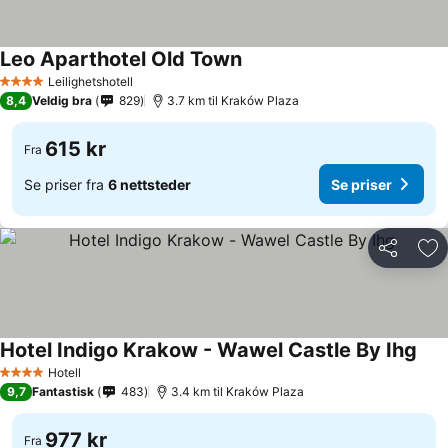
Leo Aparthotel Old Town
Leilighetshotell
4 Stjerner
8,4
Veldig bra
829
3.7 km til Kraków Plaza
615 kr
Fra
Se priser fra
6 nettsteder
Se priser
Del
Leg
Hotel Indigo Krakow - Wawel Castle By Ihg
Hotell
4 Stjerner
9,7
Fantastisk
483
3.4 km til Kraków Plaza
977 kr
Fra