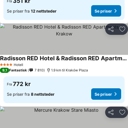
351 kr
Fra
Se priser fra
12 nettsteder
Se priser
Del
Leg
Radisson RED Hotel & Radisson RED Apartments, Krakow
Hotell
4 Stjerner
9,1
Fantastisk
7 810
1.9 km til Kraków Plaza
772 kr
Fra
Se priser fra
8 nettsteder
Se priser
Del
Leg