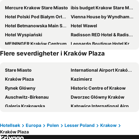
Mercure Krakow Stare Miasto
ibis budget Krakow Stare Miasto
Hotel Polski Pod Białym Orłem
Vienna House by Wyndham Andel's Cracow
Hotel Betmanowska Main Square Residence Adults Only
Hotel Wawel
Hotel Wyspiański
Radisson RED Hotel & Radisson RED Apartments, Krakow
MEININGER Kraków Centrum
Leonardo Boutique Hotel Krakow Old Town
Flere severdigheter i Kraków Plaza
Hotel Rezydent
Hotel Jan
Hotel Unicus Krakow Old Town - Destigo Hotels
Campanile Krakow
Stare Miasto
International Airport Kraków Balice
Hotel Ferreus Modern Art Deco
Grand Hotel
Kraków Plaza
Kazimierz
Radisson Blu Hotel, Krakow
Hotel Alexander
Rynek Główny
Historic Centre of Krakow
PURO Kraków Kazimierz
Metropolitan Boutique Hotel
Auschwitz-Birkenau
Dworzec Główny Kraków
PURO Kraków Stare Miasto
Holiday Inn Krakow City Centre by IHG
Galeria Krakowska
Katowice International Airport
Grand Ascot Hotel
The Loft Hotel Adults Only
Zakopane Centrum
Energylandia
Q Hotel Kraków
Leonardo Boutique Hotel Krakow City Center
Christmas Markets
Bazylika Mariacka
TRIBE Krakow Old Town
Golden Tulip Krakow City Center
Hotellsøk
Europa
Polen
Lesser Poland
Krakow
Kraków Plaza
Galeria Kazimierz
Hard Rock Cafe
AC Hotel Krakow
INX Design Hotel