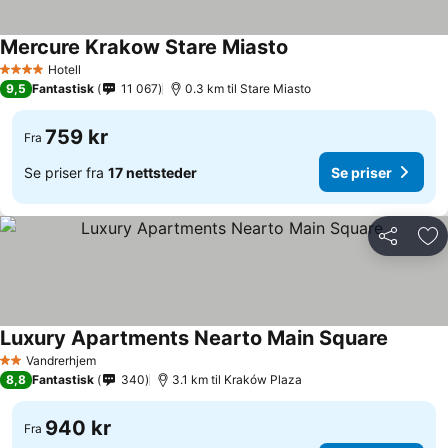
Mercure Krakow Stare Miasto
Hotell
4 Stjerner
9,5
Fantastisk
11 067
0.3 km til Stare Miasto
759 kr
Fra
Se priser fra
17 nettsteder
Se priser
Del
Leg
Luxury Apartments Nearto Main Square
Vandrerhjem
2 Stjerner
8,8
Fantastisk
340
3.1 km til Kraków Plaza
940 kr
Fra