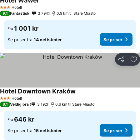
Hotel Wawel
Hotell
3 Stjerner
9,1
Fantastisk
3 794
0.9 km til Stare Miasto
1 001 kr
Fra
Se priser fra
14 nettsteder
Se priser
Del
Leg
Hotel Downtown Kraków
Hotell
3 Stjerner
8,1
Veldig bra
3 192
0.6 km til Stare Miasto
646 kr
Fra
Se priser fra
15 nettsteder
Se priser