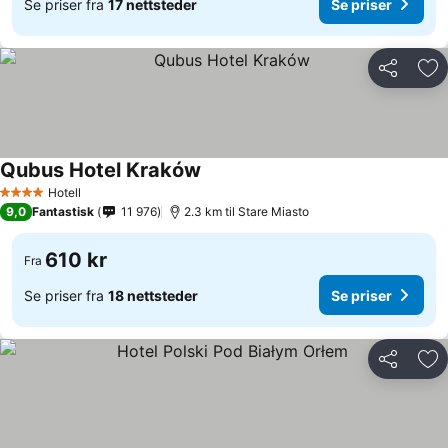
Se priser fra
17 nettsteder
Se priser
Del
Leg
Qubus Hotel Kraków
Hotell
4 Stjerner
9,0
Fantastisk
11 976
2.3 km til Stare Miasto
610 kr
Fra
Se priser fra
18 nettsteder
Se priser
Del
Leg