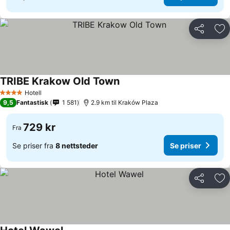
Del
Leg
TRIBE Krakow Old Town
Hotell
4 Stjerner
9,5
Fantastisk
1 581
2.9 km til Kraków Plaza
729 kr
Fra
Se priser fra
8 nettsteder
Se priser
Del
Leg