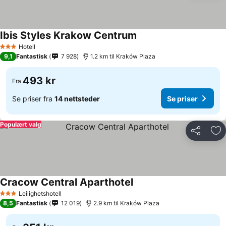
Ibis Styles Krakow Centrum
Hotell
3 Stjerner
9,1
Fantastisk
7 928
1.2 km til Kraków Plaza
493 kr
Fra
Se priser fra
14 nettsteder
Se priser
Populært valg
Del
Leg
Cracow Central Aparthotel
Leilighetshotell
3 Stjerner
8,5
Fantastisk
12 019
2.9 km til Kraków Plaza