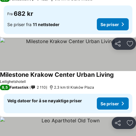
682 kr
Fra
Se priser fra
11 nettsteder
Se priser
Del
Leg
Milestone Krakow Center Urban Living
Leilighetshotell
8,5
Fantastisk
2 110
2.3 km til Kraków Plaza
Velg datoer for å se nøyaktige priser
Se priser
Del
Leg