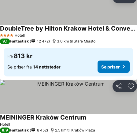
Del
Leg
DoubleTree by Hilton Krakow Hotel & Convention Center
Hotell
4 Stjerner
9,1
Fantastisk
12 472
3.0 km til Stare Miasto
813 kr
Fra
Se priser fra
14 nettsteder
Se priser
Del
Leg
MEININGER Kraków Centrum
Hotell
8,9
Fantastisk
8 452
2.5 km til Kraków Plaza