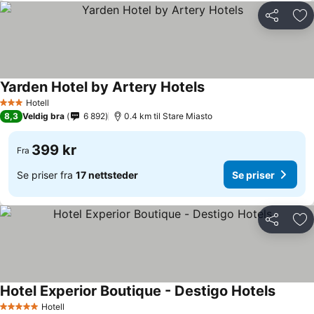
Del
Leg
Yarden Hotel by Artery Hotels
Hotell
3 Stjerner
8,3
Veldig bra
6 892
0.4 km til Stare Miasto
399 kr
Fra
Se priser fra
17 nettsteder
Se priser
Del
Leg
Hotel Experior Boutique - Destigo Hotels
Hotell
5 Stjerner