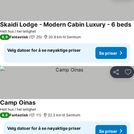
Skaidi Lodge - Modern Cabin Luxury - 6 beds
Helt hus / hel leilighet
8,9
Fantastisk
25
20.9 km til Sentrum
Velg datoer for å se nøyaktige priser
Se priser
Del
Leg
Camp Oinas
Helt hus / hel leilighet
8,6
Fantastisk
11
22.3 km til Sentrum
Velg datoer for å se nøyaktige priser
Se priser