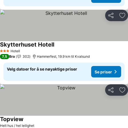
Del
Leg
Skytterhuset Hotell
Hotell
3 Stjerner
7,5
Bra
302
Hammerfest, 19.9 km til Kvalsund
Velg datoer for å se nøyaktige priser
Se priser
Del
Leg
Topview
Helt hus / hel leilighet