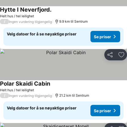
Hytte I Neverfjord.
Helt hus / hel leilighet
/
9.9 km til Sentrum
Ingen vurdering tilgjengelig
Velg datoer for å se nøyaktige priser
Se priser
Del
Leg
Polar Skaidi Cabin
Helt hus / hel leilighet
/
21.2 km til Sentrum
Ingen vurdering tilgjengelig
Velg datoer for å se nøyaktige priser
Se priser