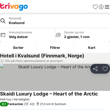
Favoritter
Logg i
Me
Reisemål
Kvalsund
Ankomst/avreise
Gjester og rom
Velg datoer
2 gjester, 1 rom
Sorter
Filtrer
Kart
Hotell i Kvalsund (Finnmark, Norge)
Slik påvirkes søkeresultatene av provisjon
Del
Leg
Skaidi Luxury Lodge – Heart of the Arctic
Helt hus / hel leilighet
9,1
Fantastisk
42
21.0 km til Sentrum