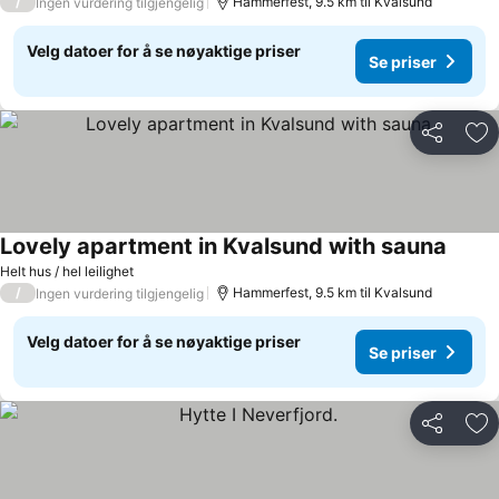
/
Hammerfest, 9.5 km til Kvalsund
Ingen vurdering tilgjengelig
Velg datoer for å se nøyaktige priser
Se priser
Del
Leg
Lovely apartment in Kvalsund with sauna
Helt hus / hel leilighet
/
Hammerfest, 9.5 km til Kvalsund
Ingen vurdering tilgjengelig
Velg datoer for å se nøyaktige priser
Se priser
Del
Leg