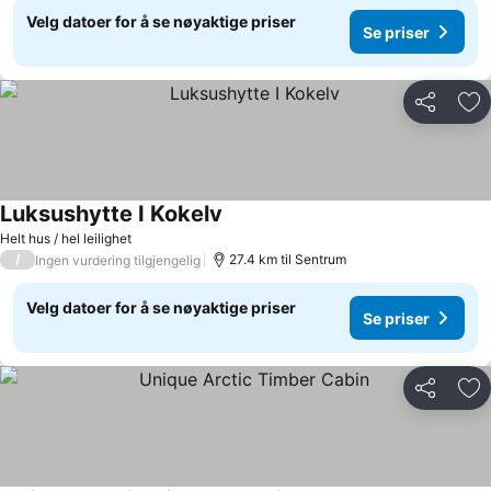
Velg datoer for å se nøyaktige priser
Se priser
Del
Leg
Luksushytte I Kokelv
Helt hus / hel leilighet
/
27.4 km til Sentrum
Ingen vurdering tilgjengelig
Velg datoer for å se nøyaktige priser
Se priser
Del
Leg