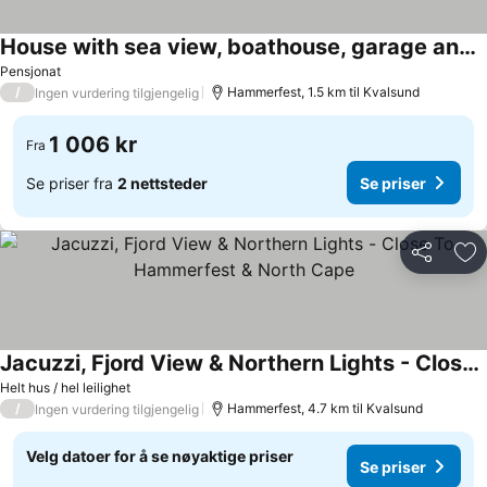
House with sea view, boathouse, garage and boat
Pensjonat
/
Hammerfest, 1.5 km til Kvalsund
Ingen vurdering tilgjengelig
1 006 kr
Fra
Se priser fra
2 nettsteder
Se priser
Del
Leg
Jacuzzi, Fjord View & Northern Lights - Close To Hammerfest & North Cape
Helt hus / hel leilighet
/
Hammerfest, 4.7 km til Kvalsund
Ingen vurdering tilgjengelig
Velg datoer for å se nøyaktige priser
Se priser