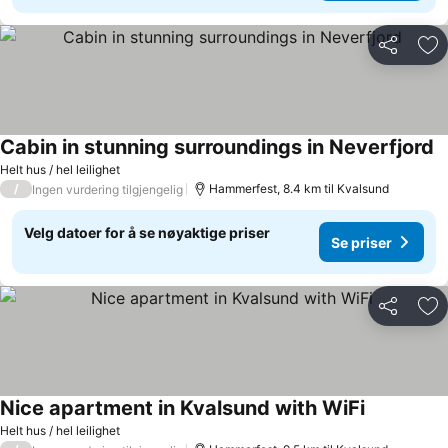
Del
Leg
Cabin in stunning surroundings in Neverfjord
Helt hus / hel leilighet
/
Hammerfest, 8.4 km til Kvalsund
Ingen vurdering tilgjengelig
Velg datoer for å se nøyaktige priser
Se priser
Del
Leg
Nice apartment in Kvalsund with WiFi
Helt hus / hel leilighet