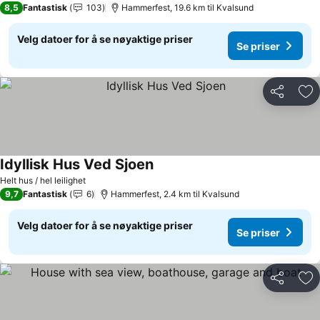
8,5
Fantastisk
103
Hammerfest, 19.6 km til Kvalsund
Velg datoer for å se nøyaktige priser
Se priser
Del
Leg
Idyllisk Hus Ved Sjoen
Helt hus / hel leilighet
9,7
Fantastisk
6
Hammerfest, 2.4 km til Kvalsund
Velg datoer for å se nøyaktige priser
Se priser
Del
Leg