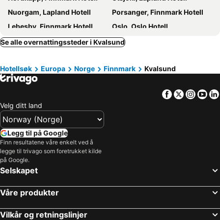
Nuorgam, Lapland Hotell
Porsanger, Finnmark Hotell
Lebesby, Finnmark Hotell
Oslo, Oslo Hotell
Bergen, Hordaland Hotell
Trondheim, Sør-Trøndelag Hotell
Se alle overnattingssteder i Kvalsund
Kristiansand, Vest-Agder Hotell
Stavanger, Rogaland Hotell
Hotellsøk
Europa
Norge
Finnmark
Kvalsund
Lillehammer, Oppland Hotell
Tromsø, Troms Hotell
Gardermoen, Akershus Hotell
Bodø, Nordland Hotell
Facebook
Twitter
Insta
Yo
Velg ditt land
Legg til på Google
Finn resultatene våre enkelt ved å
legge til trivago som foretrukket kilde
på Google.
Selskapet
Våre produkter
Vilkår og retningslinjer