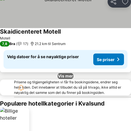
Del
Leg
Skaidicenteret Motell
Motell
7,8
Bra
17
21.2 km til Sentrum
Velg datoer for å se nøyaktige priser
Se priser
Vis mer
Prisene og tilgjengeligheten vi får fra bookingsidene, endrer seg
hele tiden. Det innebærer at tilbudet du så på trivago, ikke alltid er
nøyaktig det samme som det du finner på bookingsiden.
Populære hotellkategorier i Kvalsund