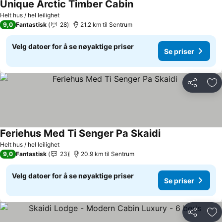
Unique Arctic Timber Cabin
Helt hus / hel leilighet
9,0
Fantastisk
28
21.2 km til Sentrum
Velg datoer for å se nøyaktige priser
Se priser
Del
Leg
Feriehus Med Ti Senger Pa Skaidi
Helt hus / hel leilighet
9,0
Fantastisk
23
20.9 km til Sentrum
Velg datoer for å se nøyaktige priser
Se priser
Del
Leg