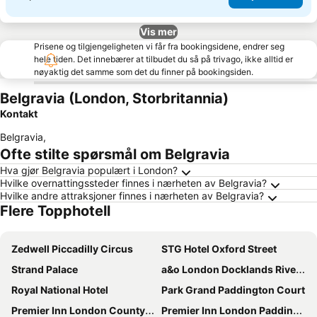
Vis mer
Prisene og tilgjengeligheten vi får fra bookingsidene, endrer seg
hele tiden. Det innebærer at tilbudet du så på trivago, ikke alltid er
nøyaktig det samme som det du finner på bookingsiden.
Belgravia (London, Storbritannia)
Kontakt
Belgravia
,
Ofte stilte spørsmål om Belgravia
Hva gjør Belgravia populært i London?
Hvilke overnattingssteder finnes i nærheten av Belgravia?
Hvilke andre attraksjoner finnes i nærheten av Belgravia?
Flere Topphotell
Zedwell Piccadilly Circus
STG Hotel Oxford Street
Strand Palace
a&o London Docklands Riverside
Royal National Hotel
Park Grand Paddington Court
Premier Inn London County Hall
Premier Inn London Paddington (Paddington Basin) hotel