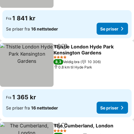
1 841 kr
Fra
Se priser fra
16 nettsteder
Se priser
Thistle London Hyde Park
Del
Legg til i favoritter
Kensington Gardens
Se priser
4 Stjerner
8,3
Veldig bra
10 306
0.8 km til Hyde Park
1 365 kr
Fra
Se priser fra
16 nettsteder
Se priser
The Cumberland, London
Del
Legg til i favoritter
4 Stjerner