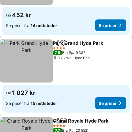
452 kr
Fra
Se priser fra
14 nettsteder
Se priser
Park Grand Hyde Park
Del
Legg til i favoritter
Se p
4 Stjerner
7,5
Bra
9 335
0.7 km til Hyde Park
1 027 kr
Fra
Se priser fra
15 nettsteder
Se priser
Grand Royale Hyde Park
Del
Legg til i favoritter
Se
4 Stjerner
7,7
Bra
20 552