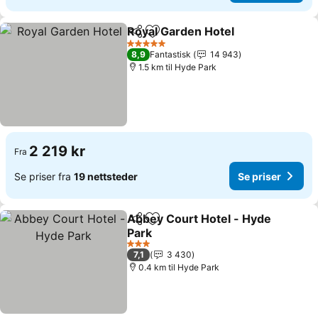
Royal Garden Hotel
Del
Legg til i favoritter
Se pris
5 Stjerner
8,9
Fantastisk
14 943
1.5 km til Hyde Park
2 219 kr
Fra
Se priser fra
19 nettsteder
Se priser
Abbey Court Hotel - Hyde
Del
Legg til i favoritter
Park
Se priser
3 Stjerner
7,1
3 430
0.4 km til Hyde Park