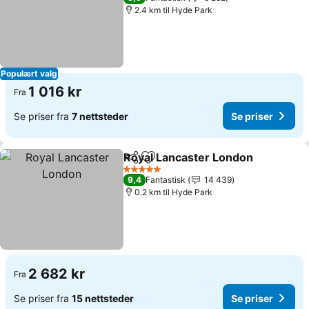
2.4 km til Hyde Park
Populært valg
1 016 kr
Fra
Se priser fra
7 nettsteder
Se priser
Royal Lancaster London
Del
Legg til i favoritter
Se
5 Stjerner
9,4
Fantastisk
14 439
0.2 km til Hyde Park
2 682 kr
Fra
Se priser fra
15 nettsteder
Se priser