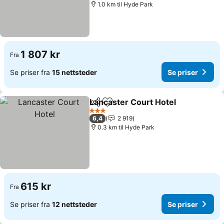
1.0 km til Hyde Park
1 807 kr
Fra
Se priser fra
15 nettsteder
Se priser
Lancaster Court Hotel
Del
Legg til i favoritter
Se p
3 Stjerner
6,4
2 919
0.3 km til Hyde Park
615 kr
Fra
Se priser fra
12 nettsteder
Se priser