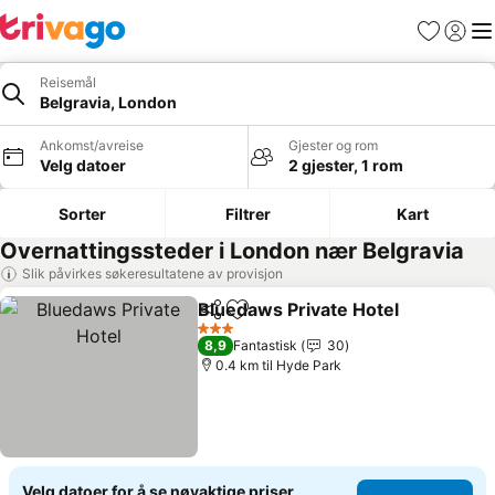
Favoritter
Logg i
Me
Reisemål
Belgravia, London
Ankomst/avreise
Gjester og rom
Velg datoer
2 gjester, 1 rom
Sorter
Filtrer
Kart
Overnattingssteder i London nær Belgravia
Slik påvirkes søkeresultatene av provisjon
Bluedaws Private Hotel
Del
Legg til i favoritter
Se 
3 Stjerner
8,9
Fantastisk
30
0.4 km til Hyde Park
Velg datoer for å se nøyaktige priser