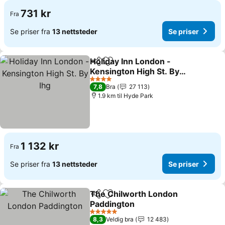
731 kr
Fra
Se priser fra
13 nettsteder
Se priser
Holiday Inn London -
Del
Legg til i favoritter
Kensington High St. By
Ihg
Se priser
4 Stjerner
7,8
Bra
27 113
1.9 km til Hyde Park
1 132 kr
Fra
Se priser fra
13 nettsteder
Se priser
The Chilworth London
Del
Legg til i favoritter
Paddington
Se priser
5 Stjerner
8,3
Veldig bra
12 483