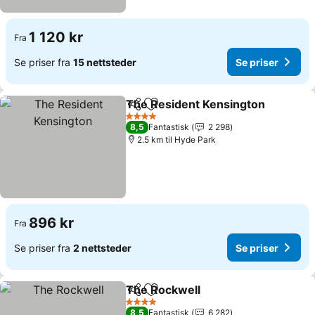
1 120 kr
Fra
Se priser fra
15 nettsteder
Se priser
The Resident Kensington
Del
Legg til i favoritter
S
4 Stjerner
8,5
Fantastisk
2 298
2.5 km til Hyde Park
896 kr
Fra
Se priser fra
2 nettsteder
Se priser
The Rockwell
Del
Legg til i favoritter
Se priser
4 Stjerner
8,5
Fantastisk
6 282