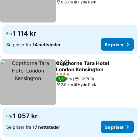
0.6 km til Hyde Park
1 114 kr
Fra
Se priser fra
14 nettsteder
Se priser
Copthorne Tara Hotel
Del
Legg til i favoritter
London Kensington
Se priser
4 Stjerner
7,5
Bra
32 709
2.0 km til Hyde Park
1 057 kr
Fra
Se priser fra
17 nettsteder
Se priser