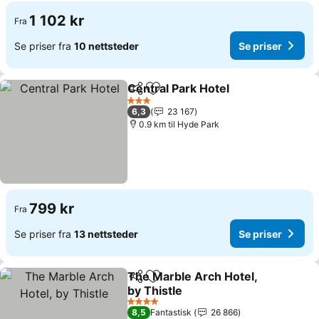
1 102 kr
Fra
Se priser fra
10 nettsteder
Se priser
Central Park Hotel
Del
Legg til i favoritter
Se prise
3 Stjerner
6,3
23 167
0.9 km til Hyde Park
799 kr
Fra
Se priser fra
13 nettsteder
Se priser
The Marble Arch Hotel,
Del
Legg til i favoritter
by Thistle
Se priser
4 Stjerner
8,5
Fantastisk
26 866