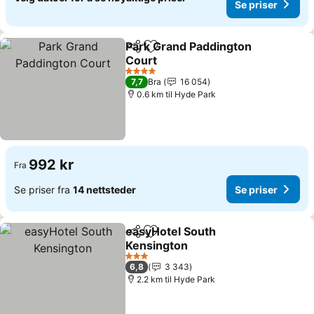
Se priser
Park Grand Paddington
Del
Legg til i favoritter
Court
Se priser
4 Stjerner
7,7
Bra
16 054
0.6 km til Hyde Park
992 kr
Fra
Se priser fra
14 nettsteder
Se priser
easyHotel South
Del
Legg til i favoritter
Kensington
Se priser
3 Stjerner
6,8
3 343
2.2 km til Hyde Park