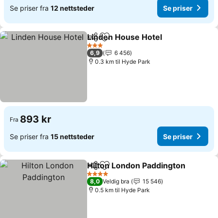
Se priser fra
12 nettsteder
Se priser
Linden House Hotel
Del
Legg til i favoritter
Se pri
3 Stjerner
6,9
6 456
0.3 km til Hyde Park
893 kr
Fra
Se priser fra
15 nettsteder
Se priser
Hilton London Paddington
Del
Legg til i favoritter
4 Stjerner
8,0
Veldig bra
15 546
0.5 km til Hyde Park