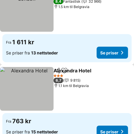
8,4
Fantastisk
32 966
1.5 km til Belgravia
1 611 kr
Fra
Se priser fra
13 nettsteder
Se priser
Alexandra Hotel
Del
Legg til i favoritter
Se priser
3 Stjerner
6,7
9 815
1.1 km til Belgravia
763 kr
Fra
Se priser fra
15 nettsteder
Se priser