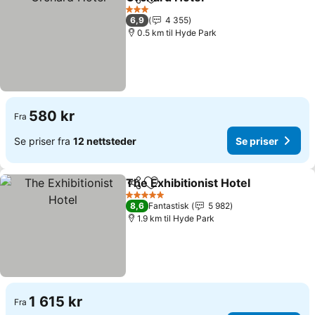
Del
Legg til i favoritter
Se priser
3 Stjerner
6,9
4 355
0.5 km til Hyde Park
580 kr
Fra
Se priser fra
12 nettsteder
Se priser
The Exhibitionist Hotel
Del
Legg til i favoritter
Se 
5 Stjerner
8,6
Fantastisk
5 982
1.9 km til Hyde Park
1 615 kr
Fra