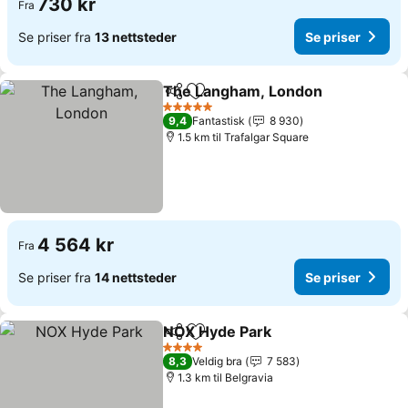
730 kr
Fra
Se priser fra
13 nettsteder
Se priser
The Langham, London
Del
Legg til i favoritter
Se p
5 Stjerner
9,4
Fantastisk
8 930
1.5 km til Trafalgar Square
4 564 kr
Fra
Se priser fra
14 nettsteder
Se priser
NOX Hyde Park
Del
Legg til i favoritter
Se priser
4 Stjerner
8,3
Veldig bra
7 583
1.3 km til Belgravia