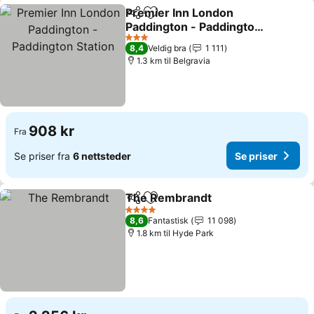
Premier Inn London
Del
Legg til i favoritter
Paddington - Paddington
Station
Se priser
3 Stjerner
8,4
Veldig bra
1 111
1.3 km til Belgravia
908 kr
Fra
Se priser fra
6 nettsteder
Se priser
The Rembrandt
Del
Legg til i favoritter
Se priser
4 Stjerner
8,6
Fantastisk
11 098
1.8 km til Hyde Park