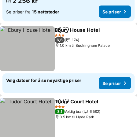
2 256 kr
Fra
Se priser fra
15 nettsteder
Se priser
Ebury House Hotel
Del
Legg til i favoritter
Se pris
3 Stjerner
6,6
174
1.0 km til Buckingham Palace
Velg datoer for å se nøyaktige priser
Se priser
Tudor Court Hotel
Del
Legg til i favoritter
Se prise
3 Stjerner
8,1
Veldig bra
6 582
0.5 km til Hyde Park