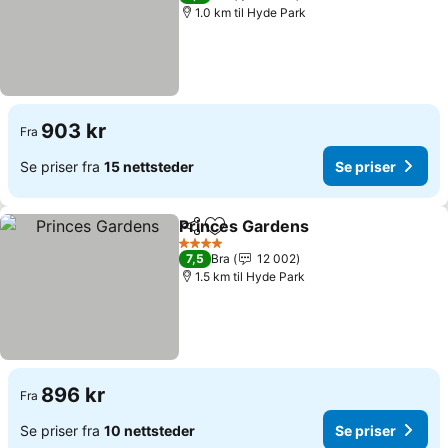
1.0 km til Hyde Park
903 kr
Fra
Se priser fra
15 nettsteder
Se priser
Princes Gardens
Del
Legg til i favoritter
Se priser
4 Stjerner
7,5
Bra
12 002
1.5 km til Hyde Park
896 kr
Fra
Se priser fra
10 nettsteder
Se priser