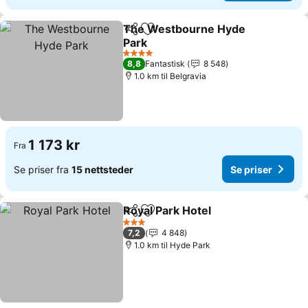
The Westbourne Hyde
Del
Legg til i favoritter
Park
Se priser
4 Stjerner
8,8
Fantastisk
8 548
1.0 km til Belgravia
1 173 kr
Fra
Se priser fra
15 nettsteder
Se priser
Royal Park Hotel
Del
Legg til i favoritter
Se priser
3 Stjerner
7,2
4 848
1.0 km til Hyde Park