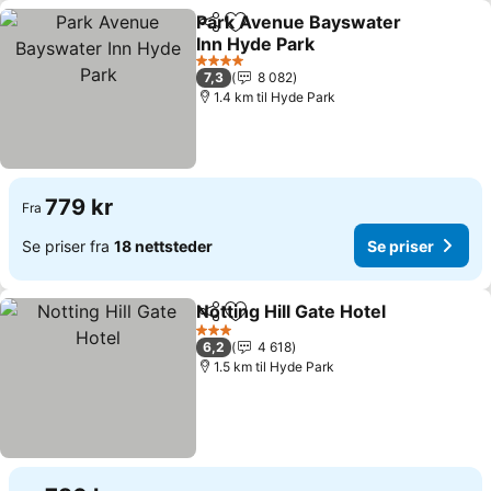
Park Avenue Bayswater
Del
Legg til i favoritter
Inn Hyde Park
Se priser
4 Stjerner
7,3
8 082
1.4 km til Hyde Park
779 kr
Fra
Se priser fra
18 nettsteder
Se priser
Notting Hill Gate Hotel
Del
Legg til i favoritter
Se p
3 Stjerner
6,2
4 618
1.5 km til Hyde Park