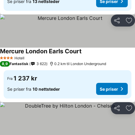
Se priser fra
13 nettsteder
Se priser
Del
Leg
Mercure London Earls Court
Hotell
4 Stjerner
8,9
Fantastisk
3 622
0.2 km til London Underground
1 237 kr
Fra
Se priser fra
10 nettsteder
Se priser
Del
Leg