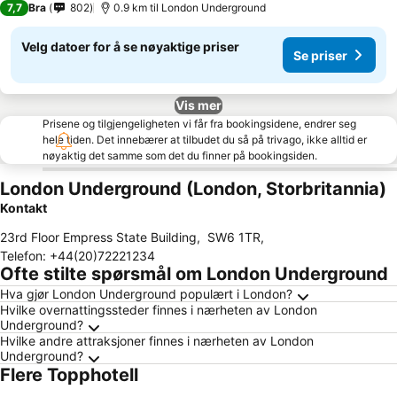
7,7
Bra
802
0.9 km til London Underground
Velg datoer for å se nøyaktige priser
Se priser
Vis mer
Prisene og tilgjengeligheten vi får fra bookingsidene, endrer seg
hele tiden. Det innebærer at tilbudet du så på trivago, ikke alltid er
nøyaktig det samme som det du finner på bookingsiden.
London Underground (London, Storbritannia)
Kontakt
23rd Floor Empress State Building
,
SW6 1TR
,
Telefon
:
+44(20)72221234
Ofte stilte spørsmål om London Underground
Hva gjør London Underground populært i London?
Hvilke overnattingssteder finnes i nærheten av London
Underground?
Hvilke andre attraksjoner finnes i nærheten av London
Underground?
Flere Topphotell