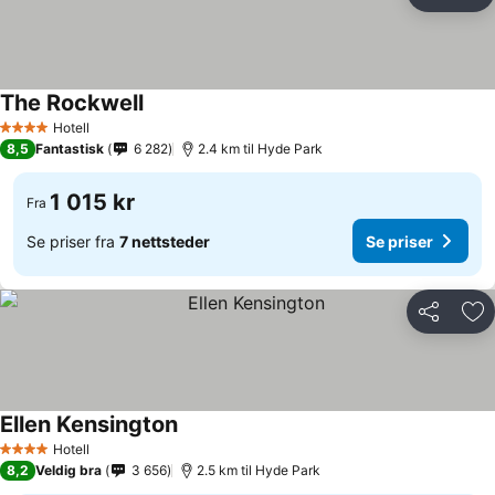
Del
Leg
The Rockwell
Hotell
4 Stjerner
8,5
Fantastisk
6 282
2.4 km til Hyde Park
1 015 kr
Fra
Se priser fra
7 nettsteder
Se priser
Del
Leg
Ellen Kensington
Hotell
4 Stjerner
8,2
Veldig bra
3 656
2.5 km til Hyde Park