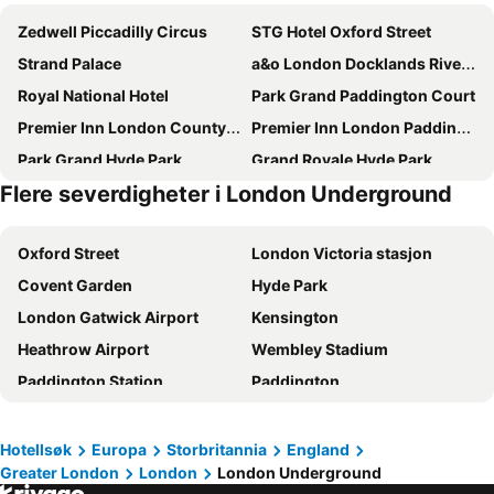
Zedwell Piccadilly Circus
STG Hotel Oxford Street
Strand Palace
a&o London Docklands Riverside
Royal National Hotel
Park Grand Paddington Court
Premier Inn London County Hall
Premier Inn London Paddington (Paddington Basin) hotel
Park Grand Hyde Park
Grand Royale Hyde Park
Flere severdigheter i London Underground
Copthorne Tara Hotel London Kensington
Park Plaza London Riverbank
Premier Inn London Kensington Olympia
Premier Inn London Canary Wharf (Westferry) hotel
Oxford Street
London Victoria stasjon
The Marble Arch Hotel, by Thistle
Premier Inn London Waterloo - York Road
Covent Garden
Hyde Park
Premier Inn London City - Tower Hill
President Hotel
London Gatwick Airport
Kensington
Park Plaza Westminster Bridge Hotel
Premier Inn London Tower Bridge
Heathrow Airport
Wembley Stadium
Central Park Hotel
Premier Inn London Paddington - Paddington Station
Paddington Station
Paddington
hub by Premier Inn London Covent Garden hotel
Hub By Premier Inn London Marylebone
Soho
London-Stansted flyplass
Premier Inn London Southwark (Southwark Station) Hotel
hub by Premier Inn London Westminster Abbey hotel
Notting Hill
Tottenham Hotspur Stadium
Premier Inn London Hammersmith (Talgarth Road) hotel
Hilton London Metropole
Hotellsøk
Europa
Storbritannia
England
Greater London
London
London Underground
Piccadilly Circus
Bayswater
DoubleTree by Hilton London - Chelsea
Assembly Leicester Square