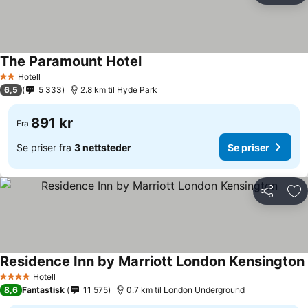
The Paramount Hotel
Hotell
2 Stjerner
6,5
5 333
2.8 km til Hyde Park
891 kr
Fra
Se priser fra
3 nettsteder
Se priser
Del
Leg
Residence Inn by Marriott London Kensington
Hotell
4 Stjerner
8,6
Fantastisk
11 575
0.7 km til London Underground