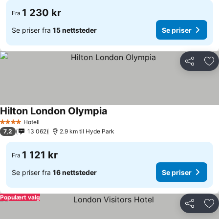
1 230 kr
Fra
Se priser fra
15 nettsteder
Se priser
Del
Leg
Hilton London Olympia
Hotell
4 Stjerner
7,2
13 062
2.9 km til Hyde Park
1 121 kr
Fra
Se priser fra
16 nettsteder
Se priser
Populært valg
Del
Leg