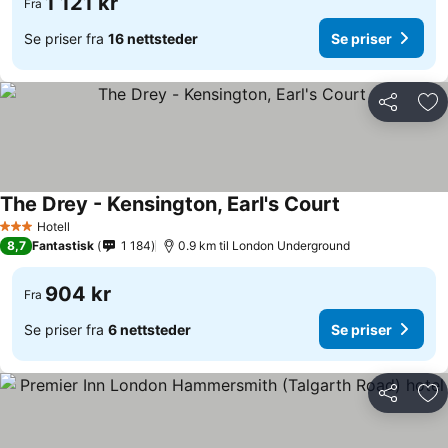
1 121 kr
Fra
Se priser fra
16 nettsteder
Se priser
Del
Leg
The Drey - Kensington, Earl's Court
Hotell
3 Stjerner
8,7
Fantastisk
1 184
0.9 km til London Underground
904 kr
Fra
Se priser fra
6 nettsteder
Se priser
Del
Leg