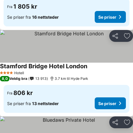
1 805 kr
Fra
Se priser fra
16 nettsteder
Se priser
Del
Leg
Stamford Bridge Hotel London
Hotell
4 Stjerner
8,0
Veldig bra
13 913
3.7 km til Hyde Park
806 kr
Fra
Se priser fra
13 nettsteder
Se priser
Del
Leg