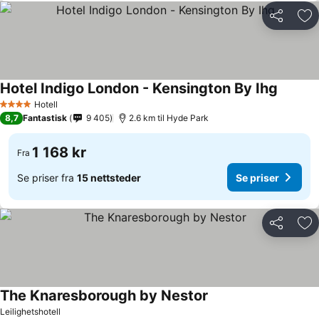
Del
Leg
Hotel Indigo London - Kensington By Ihg
Hotell
4 Stjerner
8,7
Fantastisk
9 405
2.6 km til Hyde Park
1 168 kr
Fra
Se priser fra
15 nettsteder
Se priser
Del
Leg
The Knaresborough by Nestor
Leilighetshotell