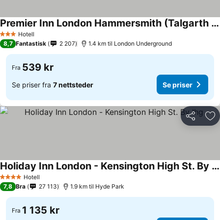
Premier Inn London Hammersmith (Talgarth Road) hotel
Hotell
3 Stjerner
8,7
Fantastisk
2 207
1.4 km til London Underground
539 kr
Fra
Se priser fra
7 nettsteder
Se priser
Del
Leg
Holiday Inn London - Kensington High St. By Ihg
Hotell
4 Stjerner
7,8
Bra
27 113
1.9 km til Hyde Park
1 135 kr
Fra