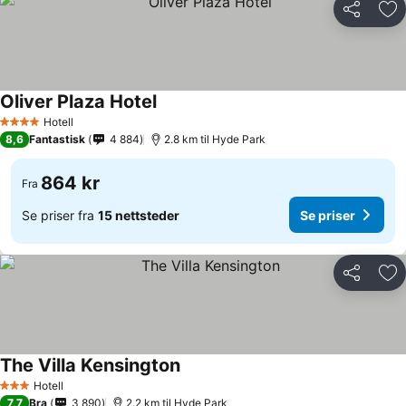
Del
Leg
Oliver Plaza Hotel
Hotell
4 Stjerner
8,6
Fantastisk
4 884
2.8 km til Hyde Park
864 kr
Fra
Se priser fra
15 nettsteder
Se priser
Del
Leg
The Villa Kensington
Hotell
3 Stjerner
7,7
Bra
3 890
2.2 km til Hyde Park