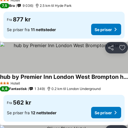
Hotell
3 Stjerner
7,5
Bra
9 036
2.5 km til Hyde Park
877 kr
Fra
Se priser fra
11 nettsteder
Se priser
Del
Leg
hub by Premier Inn London West Brompton hotel
Hotell
3 Stjerner
8,8
Fantastisk
1 349
0.2 km til London Underground
562 kr
Fra
Se priser fra
12 nettsteder
Se priser