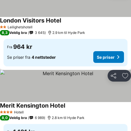
London Visitors Hotel
Leilighetshotell
2 Stjerner
8,3
Veldig bra
3 645
2.9 km til Hyde Park
964 kr
Fra
Se priser fra
4 nettsteder
Se priser
Del
Leg
Merit Kensington Hotel
Hotell
4 Stjerner
8,0
Veldig bra
6 989
2.8 km til Hyde Park