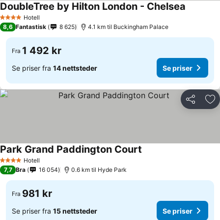
DoubleTree by Hilton London - Chelsea
Hotell
4 Stjerner
8,6
Fantastisk
8 625
4.1 km til Buckingham Palace
1 492 kr
Fra
Se priser fra
14 nettsteder
Se priser
Del
Leg
Park Grand Paddington Court
Hotell
4 Stjerner
7,7
Bra
16 054
0.6 km til Hyde Park
981 kr
Fra
Se priser fra
15 nettsteder
Se priser