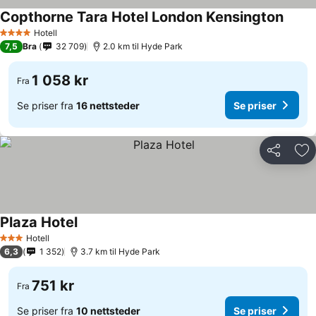
Copthorne Tara Hotel London Kensington
Hotell
4 Stjerner
7,5
Bra
32 709
2.0 km til Hyde Park
1 058 kr
Fra
Se priser fra
16 nettsteder
Se priser
Del
Leg
Plaza Hotel
Hotell
3 Stjerner
6,3
1 352
3.7 km til Hyde Park
751 kr
Fra
Se priser fra
10 nettsteder
Se priser