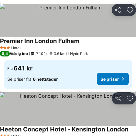
Del
Leg
Premier Inn London Fulham
Hotell
3 Stjerner
8,4
Veldig bra
7 102
3.6 km til Hyde Park
641 kr
Fra
Se priser fra
6 nettsteder
Se priser
Del
Leg
Heeton Concept Hotel - Kensington London