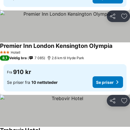
Del
Leg
Premier Inn London Kensington Olympia
Hotell
3 Stjerner
8,1
Veldig bra
7 085
2.6 km til Hyde Park
910 kr
Fra
Se priser fra
10 nettsteder
Se priser
Del
Leg