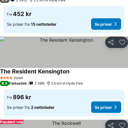
6,8
3 343
2.2 km til Hyde Park
452 kr
Fra
Se priser fra
15 nettsteder
Se priser
Del
Leg
The Resident Kensington
Hotell
4 Stjerner
8,5
Fantastisk
2 298
2.5 km til Hyde Park
896 kr
Fra
Se priser fra
2 nettsteder
Se priser
Populært valg