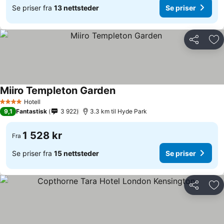
Se priser fra
13 nettsteder
Se priser
Del
Leg
Miiro Templeton Garden
Hotell
4 Stjerner
9,1
Fantastisk
3 922
3.3 km til Hyde Park
1 528 kr
Fra
Se priser fra
15 nettsteder
Se priser
Del
Leg