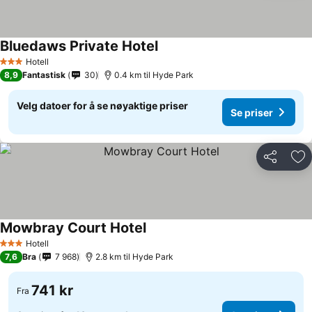
Bluedaws Private Hotel
Hotell
3 Stjerner
8,9
Fantastisk
30
0.4 km til Hyde Park
Velg datoer for å se nøyaktige priser
Se priser
Del
Leg
Mowbray Court Hotel
Hotell
3 Stjerner
7,6
Bra
7 968
2.8 km til Hyde Park
741 kr
Fra