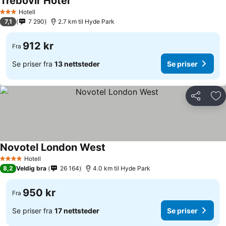
Trebovir Hotel
Hotell
3 Stjerner
7,1
7 290
2.7 km til Hyde Park
912 kr
Fra
Se priser fra
13 nettsteder
Se priser
Del
Leg
Novotel London West
Hotell
4 Stjerner
8,2
Veldig bra
26 164
4.0 km til Hyde Park
950 kr
Fra
Se priser fra
17 nettsteder
Se priser