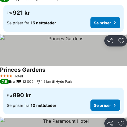
921 kr
Fra
Se priser fra
15 nettsteder
Se priser
Del
Leg
Princes Gardens
Hotell
4 Stjerner
7,5
Bra
12 002
1.5 km til Hyde Park
890 kr
Fra
Se priser fra
10 nettsteder
Se priser
Del
Leg