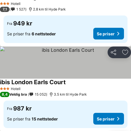
Hotell
3 Stjerner
7,1
1 527
2.8 km til Hyde Park
949 kr
Fra
Se priser fra
6 nettsteder
Se priser
Del
Leg
ibis London Earls Court
Hotell
3 Stjerner
8,4
Veldig bra
15 052
3.5 km til Hyde Park
987 kr
Fra
Se priser fra
15 nettsteder
Se priser