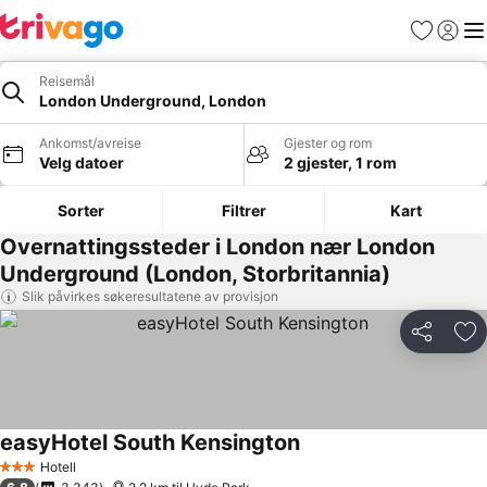
Favoritter
Logg i
Me
Reisemål
London Underground, London
Ankomst/avreise
Gjester og rom
Velg datoer
2 gjester, 1 rom
Sorter
Filtrer
Kart
Overnattingssteder i London nær London
Underground (London, Storbritannia)
Slik påvirkes søkeresultatene av provisjon
Del
Leg
easyHotel South Kensington
Hotell
3 Stjerner