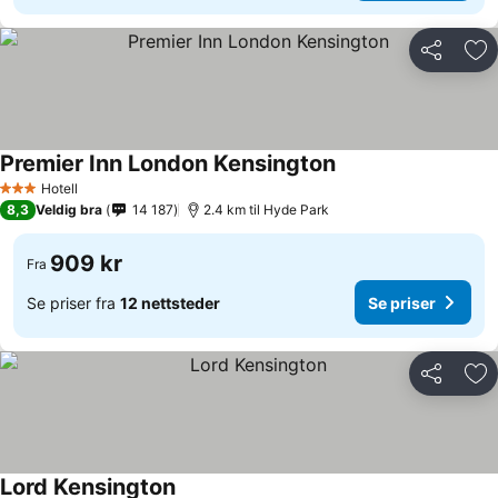
Del
Leg
Premier Inn London Kensington
Hotell
3 Stjerner
8,3
Veldig bra
14 187
2.4 km til Hyde Park
909 kr
Fra
Se priser fra
12 nettsteder
Se priser
Del
Leg
Lord Kensington