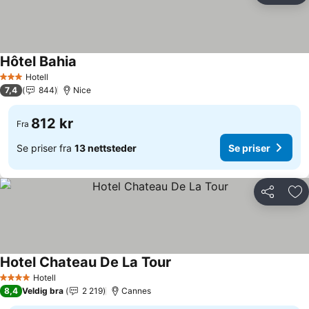
Hôtel Bahia
Hotell
3 Stjerner
7,4
844
Nice
812 kr
Fra
Se priser fra
13 nettsteder
Se priser
Del
Leg
Hotel Chateau De La Tour
Hotell
4 Stjerner
8,4
Veldig bra
2 219
Cannes