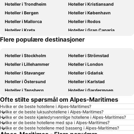
Hoteller i Trondheim
Hoteller i Kristiansand
Hoteller i Bergen
Hoteller i København
Hoteller i Mallorca
Hoteller i Rodos
Hoteller i Kreta
Hoteller i Gran Canaria
Flere populære destinasjoner
Hoteller i Sverige
Hoteller i Oslo
Hoteller i Stockholm
Hoteller i Strömstad
Hoteller i Lillehammer
Hoteller i London
Hoteller i Stavanger
Hoteller i Gdańsk
Hoteller i Östersund
Hoteller i Karlstad
Hoteller i Tønsberg
Hoteller i Gardermoen
Ofte stilte spørsmål om Alpes-Maritimes
Hoteller i Hamar
Hoteller i Bodø
Hvilke er de beste hotellene i Alpes-Maritimes?
Hoteller i Geilo
Hoteller i Arendal
Hvilke er de beste luksushotellene i Alpes-Maritimes?
Hoteller i Ålesund
Hoteller i Fredrikstad
Hvilke er de beste kjæledyrvennlige hotellene i Alpes-Maritimes?
Hvilke er de beste hotellene med spa i Alpes-Maritimes?
Hoteller i Sandefjord
Hoteller i Aalborg
Hvilke er de beste hotellene med basseng i Alpes-Maritimes?
Hoteller i Roma
Hoteller i Norge