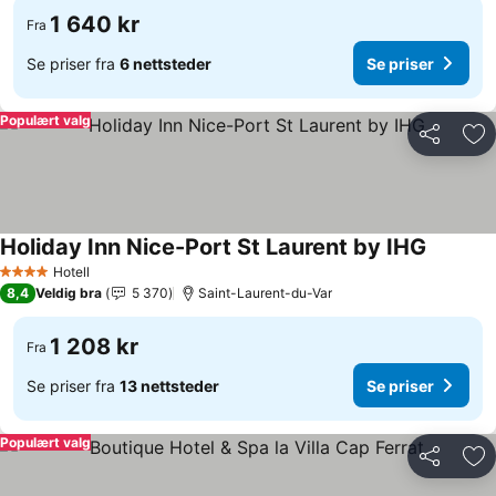
1 640 kr
Fra
Se priser fra
6 nettsteder
Se priser
Populært valg
Del
Leg
Holiday Inn Nice-Port St Laurent by IHG
Hotell
4 Stjerner
8,4
Veldig bra
5 370
Saint-Laurent-du-Var
1 208 kr
Fra
Se priser fra
13 nettsteder
Se priser
Populært valg
Del
Leg