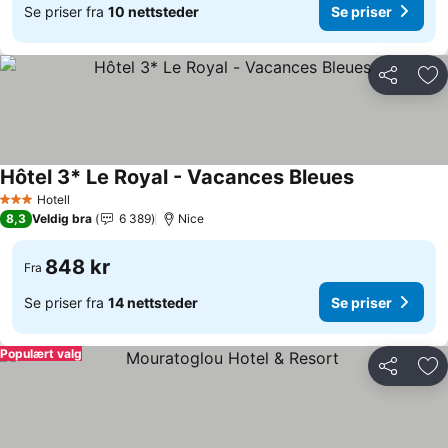
Se priser fra
10 nettsteder
Se priser
Del
Leg
Hôtel 3* Le Royal - Vacances Bleues
Hotell
3 Stjerner
8,3
Veldig bra
6 389
Nice
848 kr
Fra
Se priser fra
14 nettsteder
Se priser
Populært valg
Del
Leg