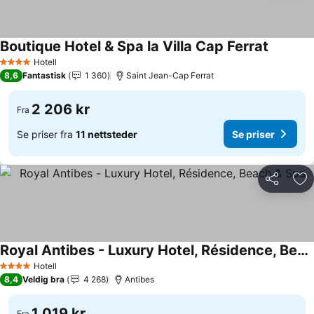
Boutique Hotel & Spa la Villa Cap Ferrat
Hotell
4 Stjerner
8,6
Fantastisk
1 360
Saint Jean-Cap Ferrat
2 206 kr
Fra
Se priser fra
11 nettsteder
Se priser
Del
Leg
Royal Antibes - Luxury Hotel, Résidence, Beach & Spa
Hotell
4 Stjerner
8,4
Veldig bra
4 268
Antibes
1 019 kr
Fra