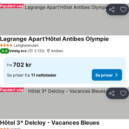
Populært valg
Del
Leg
Lagrange Apart'Hôtel Antibes Olympie
Leilighetshotell
4 Stjerner
8,0
Veldig bra
2 722
Antibes
702 kr
Fra
Se priser fra
11 nettsteder
Se priser
Populært valg
Del
Leg
Hôtel 3* Delcloy - Vacances Bleues