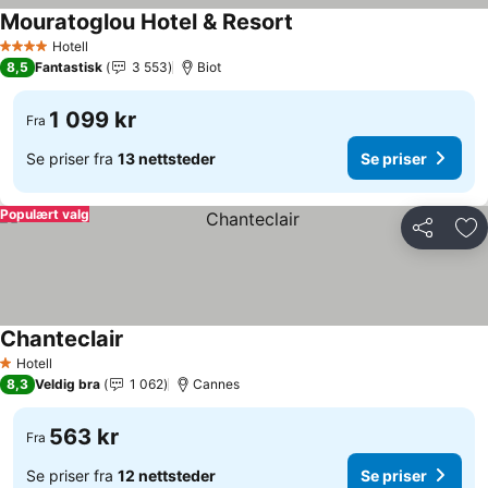
Mouratoglou Hotel & Resort
Hotell
4 Stjerner
8,5
Fantastisk
3 553
Biot
1 099 kr
Fra
Se priser fra
13 nettsteder
Se priser
Populært valg
Del
Leg
Chanteclair
Hotell
1 Stjerner
8,3
Veldig bra
1 062
Cannes
563 kr
Fra
Se priser fra
12 nettsteder
Se priser