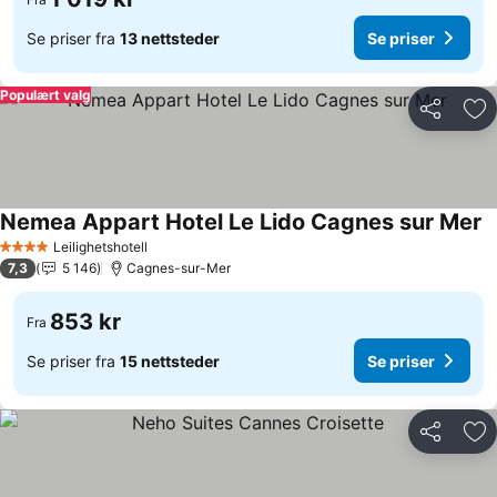
Se priser fra
13 nettsteder
Se priser
Populært valg
Del
Leg
Nemea Appart Hotel Le Lido Cagnes sur Mer
Leilighetshotell
4 Stjerner
7,3
5 146
Cagnes-sur-Mer
853 kr
Fra
Se priser fra
15 nettsteder
Se priser
Del
Leg