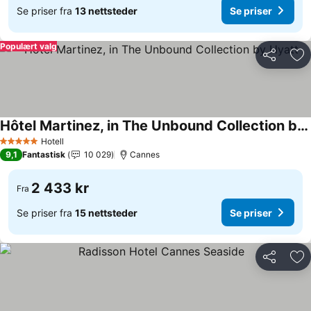
Se priser fra
13 nettsteder
Se priser
Populært valg
Del
Leg
Hôtel Martinez, in The Unbound Collection by Hyatt
Hotell
5 Stjerner
9,1
Fantastisk
10 029
Cannes
2 433 kr
Fra
Se priser fra
15 nettsteder
Se priser
Del
Leg