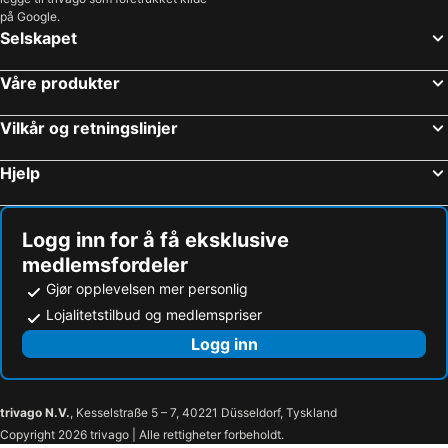
Hoteller i Gilette
Hoteller i Saint-Martin-Vésubie
på Google.
Selskapet
Hoteller i Orcières-Merlette
Hoteller i Vars
Hoteller i Valberg
Hoteller i Serre Chevalier
Våre produkter
Hoteller i Cabries
Hoteller i Opio
Hoteller i Puget-Théniers
Hoteller i Valdeblore
Vilkår og retningslinjer
Hoteller i Berre-les-Alpes
Hoteller i La Brigue
Hjelp
Hoteller i Pégomas
Hoteller i Tende
Logg inn for å få eksklusive
medlemsfordeler
Gjør opplevelsen mer personlig
Lojalitetstilbud og medlemspriser
Logg inn
trivago N.V.
, Kesselstraße 5 – 7, 40221 Düsseldorf, Tyskland
Copyright 2026 trivago | Alle rettigheter forbeholdt.