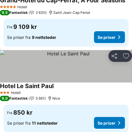
Grand-Hotel du Cap-Ferrat, A Four Seasons
Hotell
5 Stjerner
9,5
Fantastisk
2 630
Saint Jean-Cap Ferrat
9 109 kr
Fra
Se priser fra
9 nettsteder
Se priser
Del
Leg
Hotel Le Saint Paul
Hotell
3 Stjerner
9,0
Fantastisk
5 661
Nice
850 kr
Fra
Se priser fra
11 nettsteder
Se priser