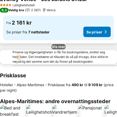
Leilighetshotell
4 Stjerner
8,3
Veldig bra
2 387
Vence
2 161 kr
Fra
Se priser fra
7 nettsteder
Se priser
Vis mer
Prisene og tilgjengeligheten vi får fra bookingsidene, endrer seg
hele tiden. Det innebærer at tilbudet du så på trivago, ikke alltid er
nøyaktig det samme som det du finner på bookingsiden.
Prisklasse
Hoteller - Alpes-Maritimes -
Prisklasse
fra
‎490 kr
til
‎9 109 kr
(price
per night)
Alpes-Maritimes: andre overnattingssteder