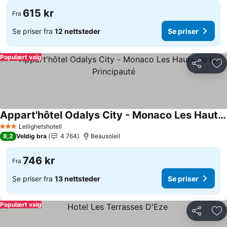
615 kr
Fra
Se priser fra
12 nettsteder
Se priser
Populært valg
Del
Leg
Appart'hôtel Odalys City - Monaco Les Hauts de la Principauté
Leilighetshotell
3 Stjerner
8,2
Veldig bra
4 764
Beausoleil
746 kr
Fra
Se priser fra
13 nettsteder
Se priser
Populært valg
Del
Leg