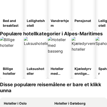
Bed and
Leilighetsh
Vandrerhje
Pensjonat
Leili
breakfast
otell
m
otell
Populære hotellkategorier i Alpes-Maritimes
Billige
Luksushot
Hoteller
Kjæledyrv
Spah
hoteller
eller
med
ennlige
r
basseng
hoteller
Disse populære reisemålene er bare et klikk
unna
Hoteller i Oslo
Hoteller i Gøteborg