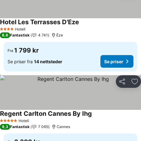
Hotel Les Terrasses D'Eze
Hotell
4 Stjerner
8,6
Fantastisk
4 741
Éze
1 799 kr
Fra
Se priser fra
14 nettsteder
Se priser
Del
Leg
Regent Carlton Cannes By Ihg
Hotell
5 Stjerner
9,3
Fantastisk
7 065
Cannes