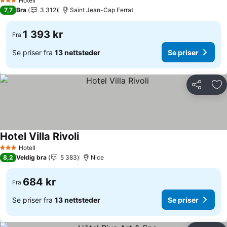
Hotell
3 Stjerner
7,7
Bra
3 312
Saint Jean-Cap Ferrat
1 393 kr
Fra
Se priser fra
13 nettsteder
Se priser
Del
Leg
Hotel Villa Rivoli
Hotell
3 Stjerner
8,2
Veldig bra
5 383
Nice
684 kr
Fra
Se priser fra
13 nettsteder
Se priser