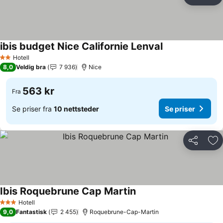
Del
Leg
ibis budget Nice Californie Lenval
Hotell
2 Stjerner
8,0
Veldig bra
7 936
Nice
563 kr
Fra
Se priser fra
10 nettsteder
Se priser
Del
Leg
Ibis Roquebrune Cap Martin
Hotell
3 Stjerner
9,0
Fantastisk
2 455
Roquebrune-Cap-Martin