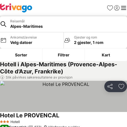
Favoritter
Logg i
Me
Reisemål
Alpes-Maritimes
Ankomst/avreise
Gjester og rom
Velg datoer
2 gjester, 1 rom
Sorter
Filtrer
Kart
Hotell i Alpes-Maritimes (Provence-Alpes-
Côte d'Azur, Frankrike)
Slik påvirkes søkeresultatene av provisjon
Del
Leg
Hotel Le PROVENCAL
Hotell
3 Stjerner