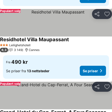
Populært valg
Del
Leg
Residhotel Villa Maupassant
Leilighetshotell
3 Stjerner
6,3
3 149
Cannes
490 kr
Fra
Se priser fra
13 nettsteder
Se priser
Populært valg
Del
Leg