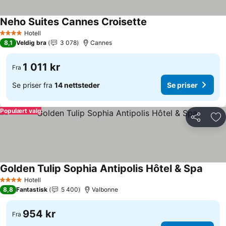
Neho Suites Cannes Croisette
Hotell
4 Stjerner
8,1
Veldig bra
3 078
Cannes
1 011 kr
Fra
Se priser fra
14 nettsteder
Se priser
Populært valg
Del
Leg
Golden Tulip Sophia Antipolis Hôtel & Spa
Hotell
4 Stjerner
8,8
Fantastisk
5 400
Valbonne
954 kr
Fra