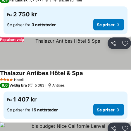
8,9
Fantastisk
877
Villefranche sur Mer
2 750 kr
Fra
Se priser fra
3 nettsteder
Se priser
Populært valg
Del
Leg
Thalazur Antibes Hôtel & Spa
Hotell
4 Stjerner
8,0
Veldig bra
5 383
Antibes
1 407 kr
Fra
Se priser fra
15 nettsteder
Se priser