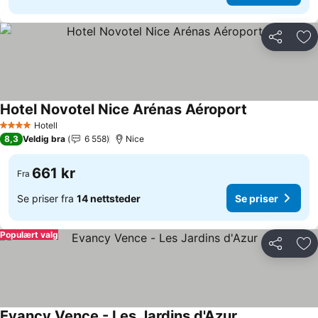
Del
Leg
Hotel Novotel Nice Arénas Aéroport
Hotell
4 Stjerner
8,3
Veldig bra
6 558
Nice
661 kr
Fra
Se priser fra
14 nettsteder
Se priser
Populært valg
Del
Leg
Evancy Vence - Les Jardins d'Azur