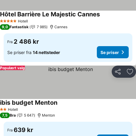
Hôtel Barrière Le Majestic Cannes
Hotell
5 Stjerner
9,0
Fantastisk
7 985
Cannes
2 486 kr
Fra
Se priser fra
14 nettsteder
Se priser
Populært valg
Del
Leg
ibis budget Menton
Hotell
2 Stjerner
7,5
Bra
5 647
Menton
639 kr
Fra