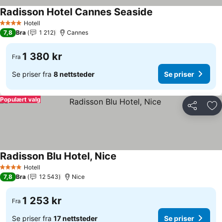
Radisson Hotel Cannes Seaside
Hotell
4 Stjerner
7,8
Bra
1 212
Cannes
1 380 kr
Fra
Se priser fra
8 nettsteder
Se priser
Populært valg
Del
Leg
Radisson Blu Hotel, Nice
Hotell
4 Stjerner
7,8
Bra
12 543
Nice
1 253 kr
Fra
Se priser fra
17 nettsteder
Se priser