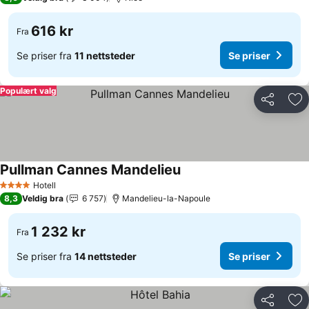
616 kr
Fra
Se priser fra
11 nettsteder
Se priser
Populært valg
Del
Leg
Pullman Cannes Mandelieu
Hotell
4 Stjerner
8,3
Veldig bra
6 757
Mandelieu-la-Napoule
1 232 kr
Fra
Se priser fra
14 nettsteder
Se priser
Del
Leg