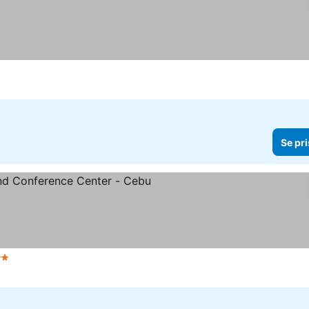
riser
Se pri
Stjerner
Se priser