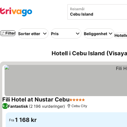
Reisemål
Filter
Sorter etter
Pris
Beliggenhet
Hotell
Hotell i Cebu Island (Visaya
Fili Hotel at Nustar Cebu
5 Stjerner
Se priser
Fantastisk
(2 196 vurderinger)
9,2
Cebu City
1 168 kr
Fra