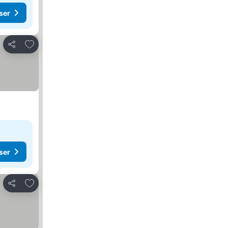
ser
Legg til i favoritter
Del
ser
Legg til i favoritter
Del