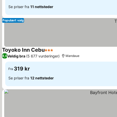
Se priser fra
11 nettsteder
Populært valg
Toyoko Inn Cebu
3 Stjerner
Se priser
Veldig bra
(5 677 vurderinger)
8,0
Mandaue
319 kr
Fra
Se priser fra
12 nettsteder