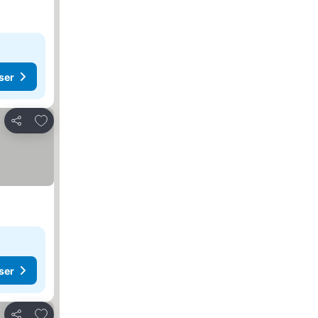
ser
Legg til i favoritter
Del
ser
Legg til i favoritter