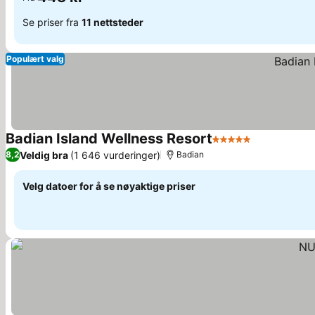
Se priser fra
11 nettsteder
Populært valg
Badian Island Wellness Resort
5 Stjerner
Se priser
Veldig bra
(1 646 vurderinger)
8,2
Badian
Velg datoer for å se nøyaktige priser