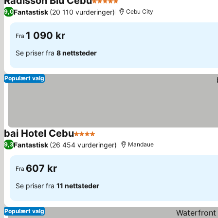
Radisson Blu Cebu
5 Stjerner
Se priser
Fantastisk
(20 110 vurderinger)
9,0
Cebu City
1 090 kr
Fra
Se priser fra
8 nettsteder
Populært valg
bai Hotel Cebu
4 Stjerner
Se priser
Fantastisk
(26 454 vurderinger)
9,3
Mandaue
607 kr
Fra
Se priser fra
11 nettsteder
Populært valg