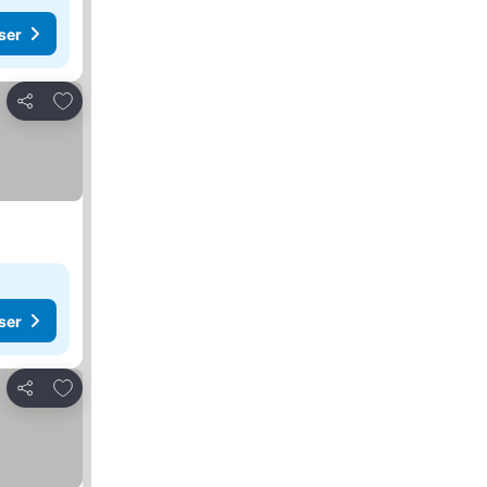
ser
Legg til i favoritter
Del
ser
Legg til i favoritter
Del