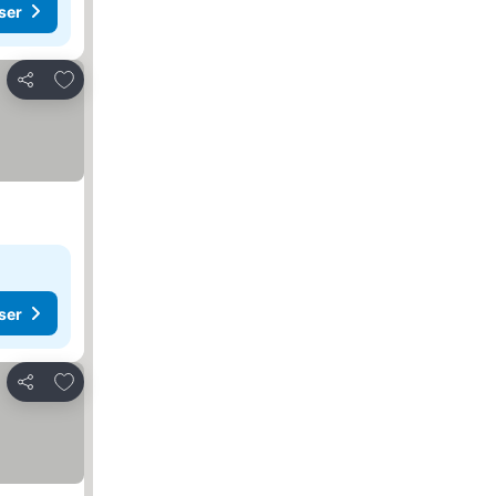
ser
Legg til i favoritter
Del
ser
Legg til i favoritter
Del