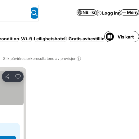
NB · kr
Meny
Logg inn
Vis kart
condition
Wi-fi
Leilighetshotell
Gratis avbestilling
Barnefamilier
Slik påvirkes søkeresultatene av provisjon
Legg til i favoritter
Del