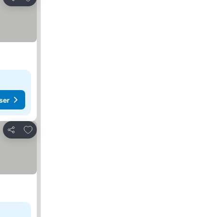
Del
ser
Legg til i favoritter
Del