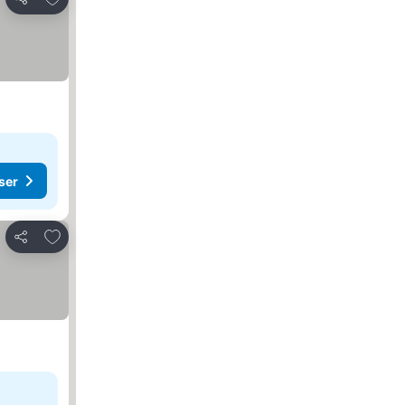
Del
ser
Legg til i favoritter
Del