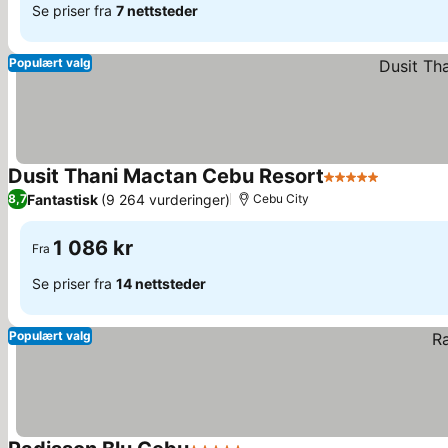
Se priser fra
7 nettsteder
Populært valg
Dusit Thani Mactan Cebu Resort
5 Stjerner
Se prise
Fantastisk
(9 264 vurderinger)
8,7
Cebu City
1 086 kr
Fra
Se priser fra
14 nettsteder
Populært valg