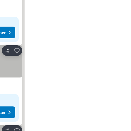
ser
Legg til i favoritter
Del
ser
Legg til i favoritter