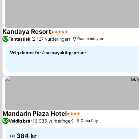
Kandaya Resort
5 Stjerner
Se priser
Fantastisk
(2 127 vurderinger)
8,7
Daanbantayan
Velg datoer for å se nøyaktige priser
Mandarin Plaza Hotel
4 Stjerner
Se priser
Veldig bra
(16 935 vurderinger)
8,0
Cebu City
384 kr
Fra