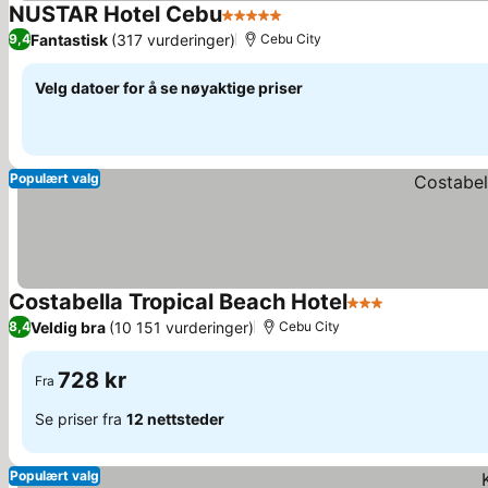
NUSTAR Hotel Cebu
5 Stjerner
Se priser
Fantastisk
(317 vurderinger)
9,4
Cebu City
Velg datoer for å se nøyaktige priser
Populært valg
Costabella Tropical Beach Hotel
3 Stjerner
Se priser
Veldig bra
(10 151 vurderinger)
8,4
Cebu City
728 kr
Fra
Se priser fra
12 nettsteder
Populært valg