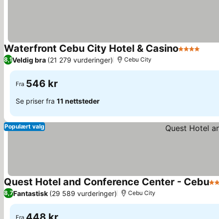
Waterfront Cebu City Hotel & Casino
4 Stjerner
Se p
Veldig bra
(21 279 vurderinger)
8,1
Cebu City
546 kr
Fra
Se priser fra
11 nettsteder
Populært valg
Quest Hotel and Conference Center - Cebu
3 
Fantastisk
(29 589 vurderinger)
8,7
Cebu City
448 kr
Fra