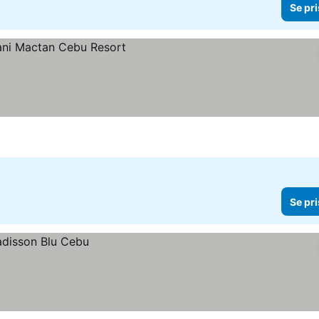
Se pri
r
Se pri