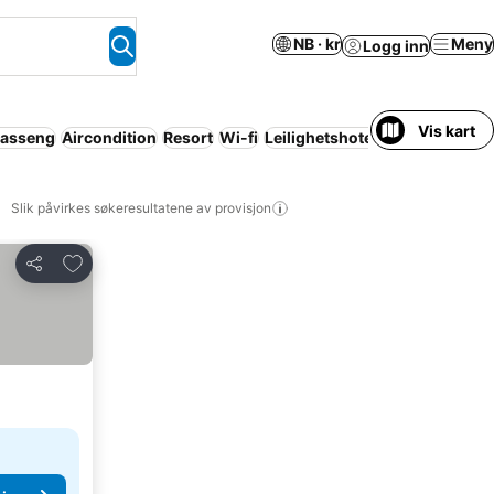
NB · kr
Meny
Logg inn
Vis kart
asseng
Aircondition
Resort
Wi-fi
Leilighetshotell
Slik påvirkes søkeresultatene av provisjon
Legg til i favoritter
Del