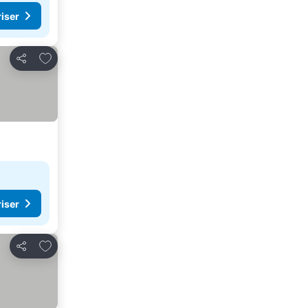
riser
Legg til i favoritter
Del
riser
Legg til i favoritter
Del