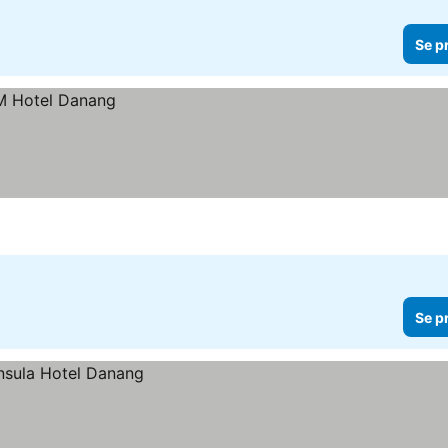
Se p
Se p