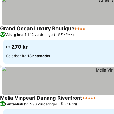
Grand Ocean Luxury Boutique
4 Stjerner
Veldig bra
(1 142 vurderinger)
8,0
Da Nang
270 kr
Fra
Se priser fra
13 nettsteder
Melia Vinpearl Danang Riverfront
5 Stjerner
Fantastisk
(21 998 vurderinger)
9,6
Da Nang