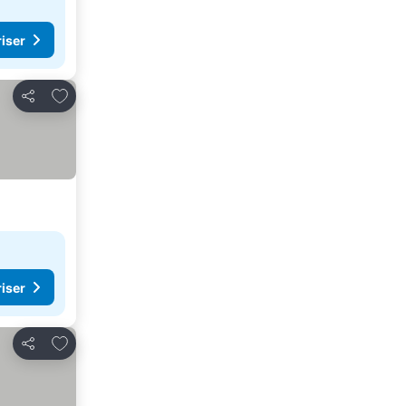
riser
Legg til i favoritter
Del
riser
Legg til i favoritter
Del