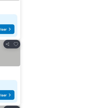
riser
Legg til i favoritter
Del
riser