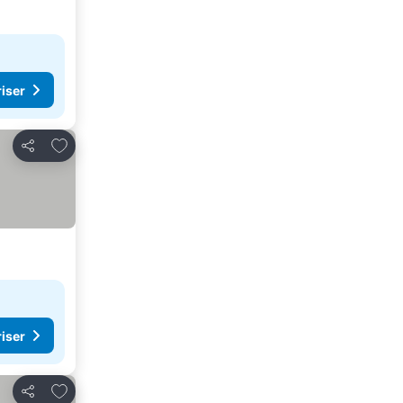
riser
Legg til i favoritter
Del
riser
Legg til i favoritter
Del