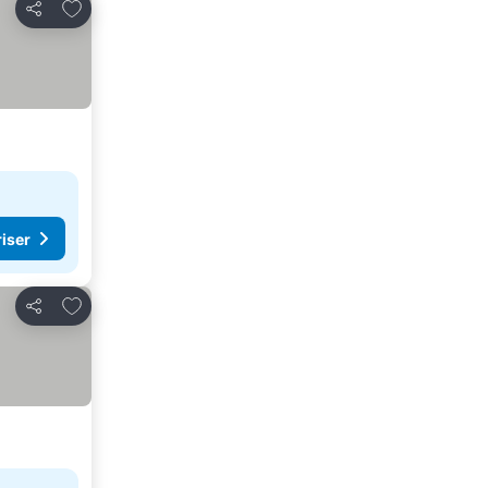
Legg til i favoritter
Del
riser
Legg til i favoritter
Del