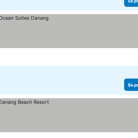
Se p
Se p