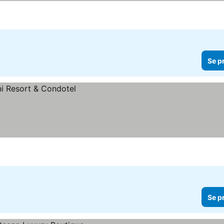
Se p
Se p