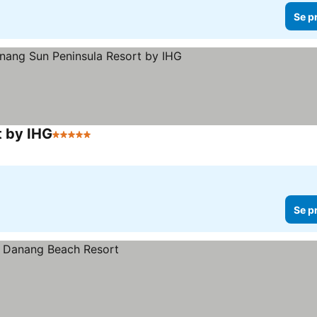
Se p
t by IHG
5 Stjerner
Se p