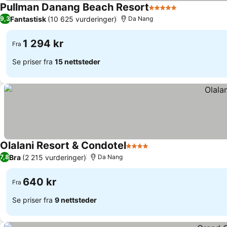
Pullman Danang Beach Resort
5 Stjerner
Fantastisk
(10 625 vurderinger)
9,3
Da Nang
1 294 kr
Fra
Se priser fra
15 nettsteder
Olalani Resort & Condotel
4 Stjerner
Bra
(2 215 vurderinger)
7,8
Da Nang
640 kr
Fra
Se priser fra
9 nettsteder