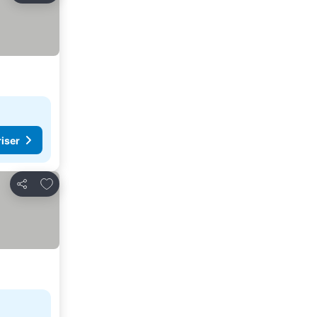
riser
Legg til i favoritter
Del