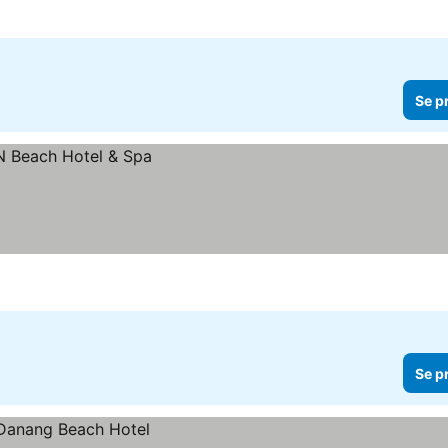
Se p
Se p