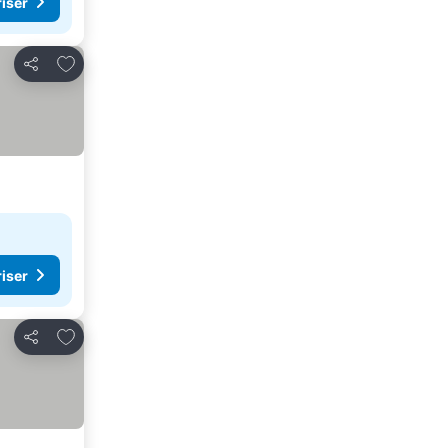
riser
Legg til i favoritter
Del
riser
Legg til i favoritter
Del