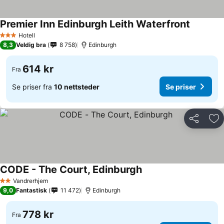
Premier Inn Edinburgh Leith Waterfront
Hotell
3 Stjerner
8,3
Veldig bra
8 758
Edinburgh
614 kr
Fra
Se priser fra
10 nettsteder
Se priser
Del
Leg
CODE - The Court, Edinburgh
Vandrerhjem
2 Stjerner
9,0
Fantastisk
11 472
Edinburgh
778 kr
Fra