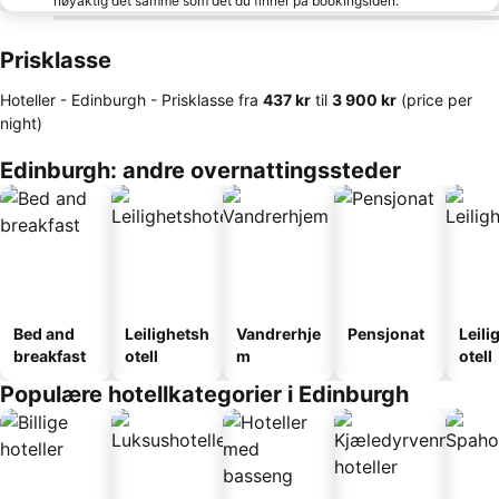
nøyaktig det samme som det du finner på bookingsiden.
Prisklasse
Hoteller - Edinburgh -
Prisklasse
fra
‎437 kr
til
‎3 900 kr
(price per
night)
Edinburgh: andre overnattingssteder
Bed and
Leilighetsh
Vandrerhje
Pensjonat
Leili
breakfast
otell
m
otell
Populære hotellkategorier i Edinburgh