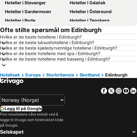
Hoteller i Stavanger
Hoteller i Gdańsk
Hoteller i Gardermoen
Hoteller i Östersund
Hoteller i Bodø
Hoteller i Tønsberg
Ofte stilte spørsmål om Edinburgh
Hoteller i Tromsø
Hoteller i Hamar
Hvilke er de beste hotellene i Edinburgh?
Hoteller i Karlstad
Hoteller i Roma
Hvilke er de beste luksushotellene i Edinburgh?
Hoteller i Sandefjord
Hoteller i Ålesund
Hvilke er de beste kjæledyrvennlige hotellene i Edinburgh?
Hvilke er de beste hotellene med spa i Edinburgh?
Hoteller i Geilo
Hoteller i Fredrikstad
Hvilke er de beste hotellene med basseng i Edinburgh?
Hoteller i Arendal
Hoteller i Norge
Hoteller i Mauritius
Hoteller i Hellas
Hotellsøk
Europa
Storbritannia
Skottland
Edinburgh
Hoteller i Danmark
Hoteller i Malta
Facebook
Twitter
Insta
Yo
Hoteller i Tenerife
Hoteller i Spania
Hoteller i Phuket
Hoteller i Kroatia
Legg til på Google
Hoteller i Västra Götalands län
Hoteller i Koh Samui
Finn resultatene våre enkelt ved å
Hoteller i Kypros
Hoteller i Italia
legge til trivago som foretrukket kilde
på Google.
Hoteller i Amalfikysten
Hoteller i Maldivene
Selskapet
Hoteller i Split-Dalmatien
Hoteller i Gardasjøen