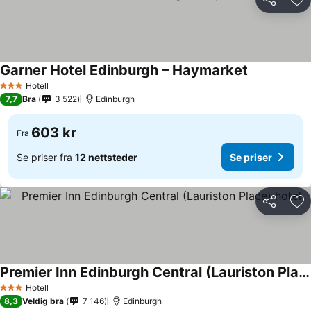
Del
Leg
Garner Hotel Edinburgh – Haymarket
Hotell
3 Stjerner
7,7
Bra
3 522
Edinburgh
603 kr
Fra
Se priser fra
12 nettsteder
Se priser
Del
Leg
Premier Inn Edinburgh Central (Lauriston Place) hotel
Hotell
3 Stjerner
8,3
Veldig bra
7 146
Edinburgh