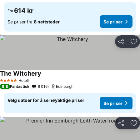
614 kr
Fra
Se priser fra
8 nettsteder
Se priser
Del
Leg
The Witchery
Hotell
5 Stjerner
8,8
Fantastisk
6 016
Edinburgh
Velg datoer for å se nøyaktige priser
Se priser
Del
Leg