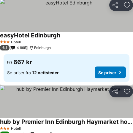
Del
Leg
easyHotel Edinburgh
Hotell
3 Stjerner
6,1
4 895
Edinburgh
667 kr
Fra
Se priser fra
12 nettsteder
Se priser
Del
Leg
hub by Premier Inn Edinburgh Haymarket hotel
Hotell
3 Stjerner