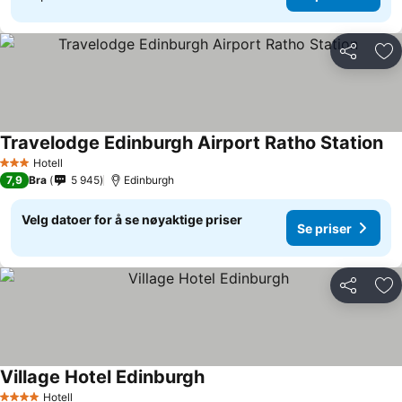
Del
Leg
Travelodge Edinburgh Airport Ratho Station
Hotell
3 Stjerner
7,9
Bra
5 945
Edinburgh
Velg datoer for å se nøyaktige priser
Se priser
Del
Leg
Village Hotel Edinburgh
Hotell