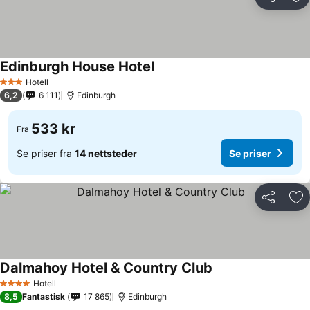
Del
Leg
Edinburgh House Hotel
Hotell
3 Stjerner
6,2
6 111
Edinburgh
533 kr
Fra
Se priser fra
14 nettsteder
Se priser
Del
Leg
Dalmahoy Hotel & Country Club
Hotell
4 Stjerner
8,5
Fantastisk
17 865
Edinburgh