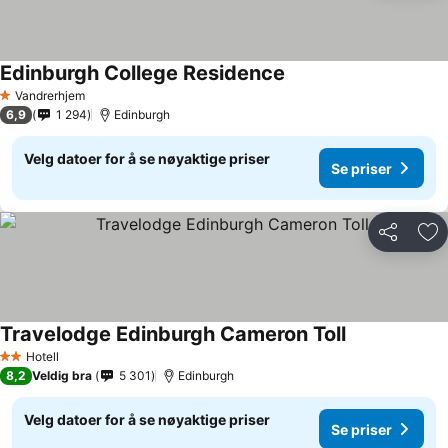
Edinburgh College Residence
Vandrerhjem
1 Stjerner
6,9
1 294
Edinburgh
Velg datoer for å se nøyaktige priser
Se priser
Del
Leg
Travelodge Edinburgh Cameron Toll
Hotell
2 Stjerner
8,2
Veldig bra
5 301
Edinburgh
Velg datoer for å se nøyaktige priser
Se priser