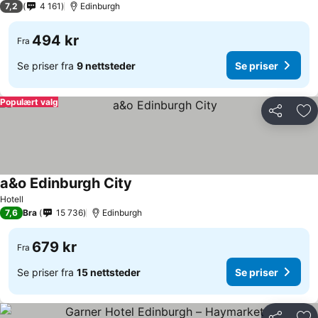
7,2
4 161
Edinburgh
494 kr
Fra
Se priser fra
9 nettsteder
Se priser
Populært valg
Del
Leg
a&o Edinburgh City
Hotell
7,6
Bra
15 736
Edinburgh
679 kr
Fra
Se priser fra
15 nettsteder
Se priser