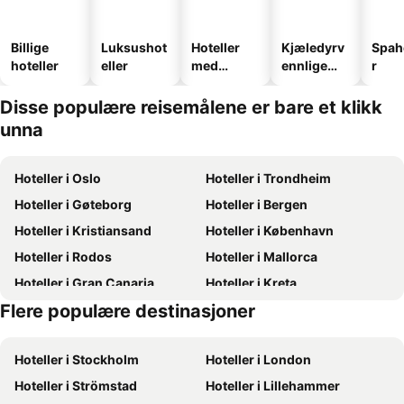
Billige
Luksushot
Hoteller
Kjæledyrv
Spah
hoteller
eller
med
ennlige
r
basseng
hoteller
Disse populære reisemålene er bare et klikk
unna
Hoteller i Oslo
Hoteller i Trondheim
Hoteller i Gøteborg
Hoteller i Bergen
Hoteller i Kristiansand
Hoteller i København
Hoteller i Rodos
Hoteller i Mallorca
Hoteller i Gran Canaria
Hoteller i Kreta
Flere populære destinasjoner
Hoteller i Oslo
Hoteller i Sverige
Hoteller i Stockholm
Hoteller i London
Hoteller i Strömstad
Hoteller i Lillehammer