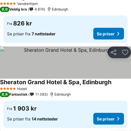
Vandrerhjem
5 Stjerner
8,0
Veldig bra
6 874
Edinburgh
826 kr
Fra
Se priser fra
7 nettsteder
Se priser
Del
Leg
Sheraton Grand Hotel & Spa, Edinburgh
Hotell
5 Stjerner
8,9
Fantastisk
11 083
Edinburgh
1 903 kr
Fra
Se priser fra
14 nettsteder
Se priser