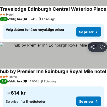
Travelodge Edinburgh Central Waterloo Place
Hotell
2 Stjerner
8,0
Veldig bra
6 741
Edinburgh
Velg datoer for å se nøyaktige priser
Se priser
Del
Leg
hub by Premier Inn Edinburgh Royal Mile hotel
Hotell
3 Stjerner
8,4
Veldig bra
11 007
Edinburgh
614 kr
Fra
Se priser fra
8 nettsteder
Se priser