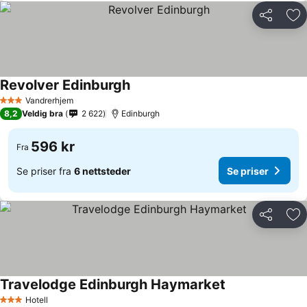
Del
Leg
Revolver Edinburgh
Vandrerhjem
3 Stjerner
8,2
Veldig bra
2 622
Edinburgh
596 kr
Fra
Se priser fra
6 nettsteder
Se priser
Del
Leg
Travelodge Edinburgh Haymarket
Hotell
3 Stjerner