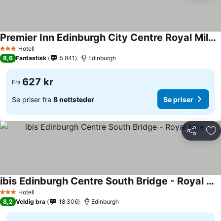
Premier Inn Edinburgh City Centre Royal Mile Hotel
Hotell
3 Stjerner
8,6
Fantastisk
5 841
Edinburgh
627 kr
Fra
Se priser fra
8 nettsteder
Se priser
Del
Leg
ibis Edinburgh Centre South Bridge - Royal Mile
Hotell
3 Stjerner
8,2
Veldig bra
18 306
Edinburgh