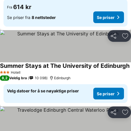
614 kr
Fra
Se priser fra
8 nettsteder
Se priser
Del
Leg
Summer Stays at The University of Edinburgh
Hotell
3 Stjerner
8,2
Veldig bra
10 098
Edinburgh
Velg datoer for å se nøyaktige priser
Se priser
Del
Leg