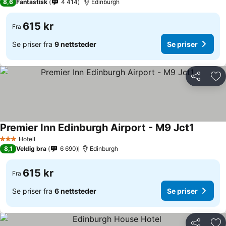
8,6
Fantastisk
4 414
Edinburgh
615 kr
Fra
Se priser fra
9 nettsteder
Se priser
Del
Leg
Premier Inn Edinburgh Airport - M9 Jct1
Hotell
3 Stjerner
8,1
Veldig bra
6 690
Edinburgh
615 kr
Fra
Se priser fra
6 nettsteder
Se priser