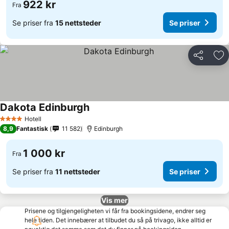
922 kr
Fra
Se priser fra
15 nettsteder
Se priser
Del
Leg
Dakota Edinburgh
Hotell
4 Stjerner
8,9
Fantastisk
11 582
Edinburgh
1 000 kr
Fra
Se priser fra
11 nettsteder
Se priser
Vis mer
Prisene og tilgjengeligheten vi får fra bookingsidene, endrer seg
hele tiden. Det innebærer at tilbudet du så på trivago, ikke alltid er