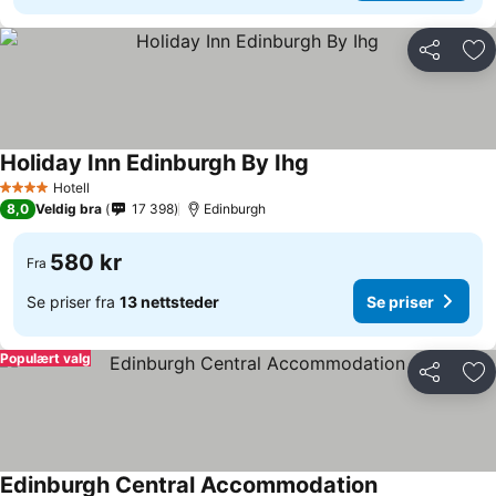
Del
Leg
Holiday Inn Edinburgh By Ihg
Hotell
4 Stjerner
8,0
Veldig bra
17 398
Edinburgh
580 kr
Fra
Se priser fra
13 nettsteder
Se priser
Populært valg
Del
Leg
Edinburgh Central Accommodation