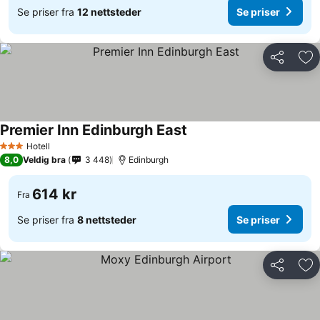
Se priser fra
12 nettsteder
Se priser
Del
Leg
Premier Inn Edinburgh East
Hotell
3 Stjerner
8,0
Veldig bra
3 448
Edinburgh
614 kr
Fra
Se priser fra
8 nettsteder
Se priser
Del
Leg