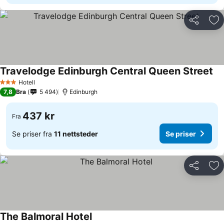
Del
Leg
Travelodge Edinburgh Central Queen Street
Hotell
3 Stjerner
7,8
Bra
5 494
Edinburgh
437 kr
Fra
Se priser fra
11 nettsteder
Se priser
Del
Leg
The Balmoral Hotel