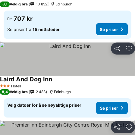
4 Stjerner
8,1
Veldig bra
10 852
Edinburgh
707 kr
Fra
Se priser fra
15 nettsteder
Se priser
Del
Leg
Laird And Dog Inn
Hotell
3 Stjerner
8,4
Veldig bra
2 483
Edinburgh
Velg datoer for å se nøyaktige priser
Se priser
Del
Leg