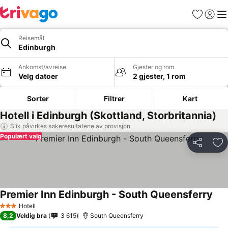
Favoritter
Logg i
Me
Reisemål
Edinburgh
Ankomst/avreise
Gjester og rom
Velg datoer
2 gjester, 1 rom
Sorter
Filtrer
Kart
Hotell i Edinburgh (Skottland, Storbritannia)
Slik påvirkes søkeresultatene av provisjon
Populært valg
Del
Leg
Premier Inn Edinburgh - South Queensferry
Hotell
3 Stjerner
8,2
Veldig bra
3 615
South Queensferry