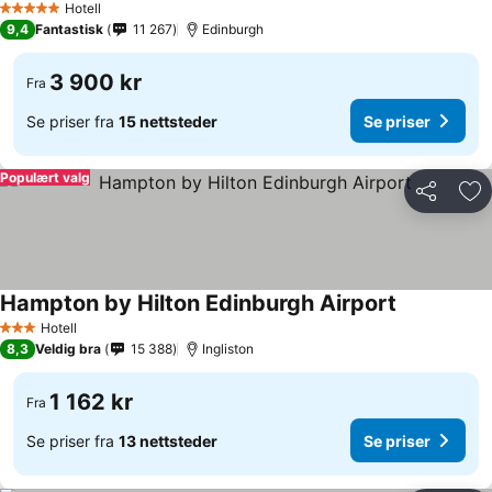
Hotell
5 Stjerner
9,4
Fantastisk
11 267
Edinburgh
3 900 kr
Fra
Se priser fra
15 nettsteder
Se priser
Populært valg
Del
Leg
Hampton by Hilton Edinburgh Airport
Hotell
3 Stjerner
8,3
Veldig bra
15 388
Ingliston
1 162 kr
Fra
Se priser fra
13 nettsteder
Se priser