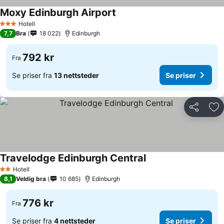
Moxy Edinburgh Airport
Hotell
3 Stjerner
7,7
Bra
18 022
Edinburgh
792 kr
Fra
Se priser fra
13 nettsteder
Se priser
Del
Leg
Travelodge Edinburgh Central
Hotell
2 Stjerner
8,1
Veldig bra
10 685
Edinburgh
776 kr
Fra
Se priser fra
4 nettsteder
Se priser