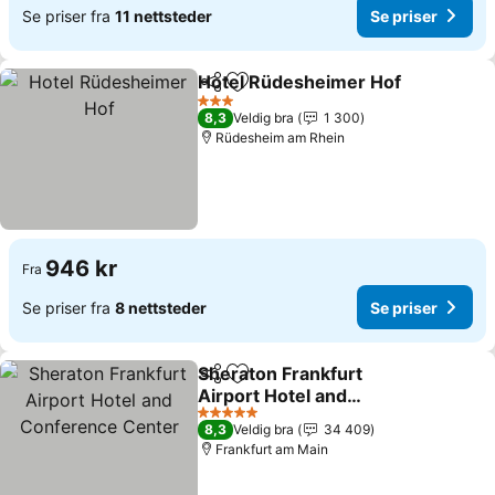
Se priser fra
11 nettsteder
Se priser
Hotel Rüdesheimer Hof
Del
Legg til i favoritter
3 Stjerner
8,3
Veldig bra
1 300
Rüdesheim am Rhein
946 kr
Fra
Se priser fra
8 nettsteder
Se priser
Sheraton Frankfurt
Del
Legg til i favoritter
Airport Hotel and
Conference Center
5 Stjerner
8,3
Veldig bra
34 409
Frankfurt am Main