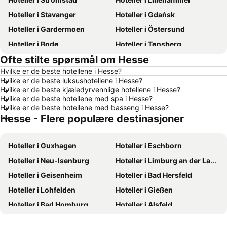
Hoteller i Stavanger
Hoteller i Gdańsk
Hoteller i Gardermoen
Hoteller i Östersund
Hoteller i Bodø
Hoteller i Tønsberg
Ofte stilte spørsmål om Hesse
Hoteller i Tromsø
Hoteller i Hamar
Hvilke er de beste hotellene i Hesse?
Hoteller i Karlstad
Hoteller i Roma
Hvilke er de beste luksushotellene i Hesse?
Hoteller i Sandefjord
Hoteller i Ålesund
Hvilke er de beste kjæledyrvennlige hotellene i Hesse?
Hvilke er de beste hotellene med spa i Hesse?
Hoteller i Geilo
Hoteller i Fredrikstad
Hvilke er de beste hotellene med basseng i Hesse?
Hesse - Flere populære destinasjoner
Hoteller i Arendal
Hoteller i Norge
Hoteller i Mauritius
Hoteller i Hellas
Hoteller i Guxhagen
Hoteller i Eschborn
Hoteller i Danmark
Hoteller i Malta
Hoteller i Neu-Isenburg
Hoteller i Limburg an der Lahn
Hoteller i Tenerife
Hoteller i Spania
Hoteller i Geisenheim
Hoteller i Bad Hersfeld
Hoteller i Phuket
Hoteller i Kroatia
Hoteller i Lohfelden
Hoteller i Gießen
Hoteller i Västra Götalands län
Hoteller i Koh Samui
Hoteller i Bad Homburg
Hoteller i Alsfeld
Hoteller i Kypros
Hoteller i Italia
Hoteller i Wetzlar
Hoteller i Oberursel
Hoteller i Amalfikysten
Hoteller i Maldivene