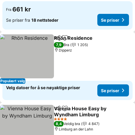
661 kr
Fra
Se priser fra
18 nettsteder
Se priser
Rhön Residence
Del
Legg til i favoritter
7,9
Bra
1 205
Dipperz
Populært valg
Velg datoer for å se nøyaktige priser
Se priser
Vienna House Easy by
Del
Legg til i favoritter
Wyndham Limburg
4 Stjerner
8,4
Veldig bra
4 847
Limburg an der Lahn