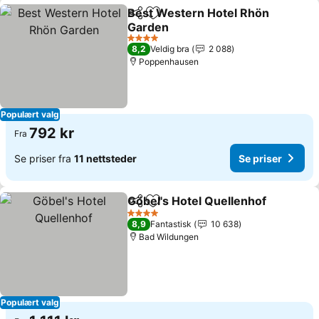
Best Western Hotel Rhön
Del
Legg til i favoritter
Garden
4 Stjerner
8,2
Veldig bra
2 088
Poppenhausen
Populært valg
792 kr
Fra
Se priser fra
11 nettsteder
Se priser
Göbel's Hotel Quellenhof
Del
Legg til i favoritter
4 Stjerner
8,9
Fantastisk
10 638
Bad Wildungen
Populært valg