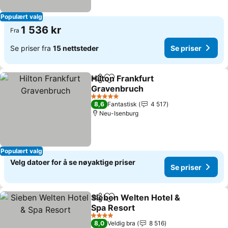
Populært valg
1 536 kr
Fra
Se priser fra
15 nettsteder
Se priser
Hilton Frankfurt
Del
Legg til i favoritter
Gravenbruch
5 Stjerner
8,6
Fantastisk
4 517
Neu-Isenburg
Populært valg
Velg datoer for å se nøyaktige priser
Se priser
Sieben Welten Hotel &
Del
Legg til i favoritter
Spa Resort
4 Stjerner
8,0
Veldig bra
8 516