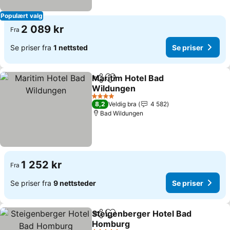
Populært valg
2 089 kr
Fra
Se priser fra
1 nettsted
Se priser
Maritim Hotel Bad
Del
Legg til i favoritter
Wildungen
4 Stjerner
8,2
Veldig bra
4 582
Bad Wildungen
1 252 kr
Fra
Se priser fra
9 nettsteder
Se priser
Steigenberger Hotel Bad
Del
Legg til i favoritter
Homburg