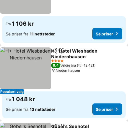
1 106 kr
Fra
Se priser fra
11 nettsteder
Se priser
H+ Hotel Wiesbaden
Del
Legg til i favoritter
Niedernhausen
4 Stjerner
8,4
Veldig bra
12 421
Niedernhausen
Populært valg
1 048 kr
Fra
Se priser fra
13 nettsteder
Se priser
Göbel's Seehotel