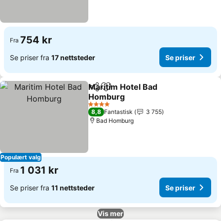
754 kr
Fra
Se priser fra
17 nettsteder
Se priser
Maritim Hotel Bad
Del
Legg til i favoritter
Homburg
4 Stjerner
8,8
Fantastisk
3 755
Bad Homburg
Populært valg
1 031 kr
Fra
Se priser fra
11 nettsteder
Se priser
Vis mer