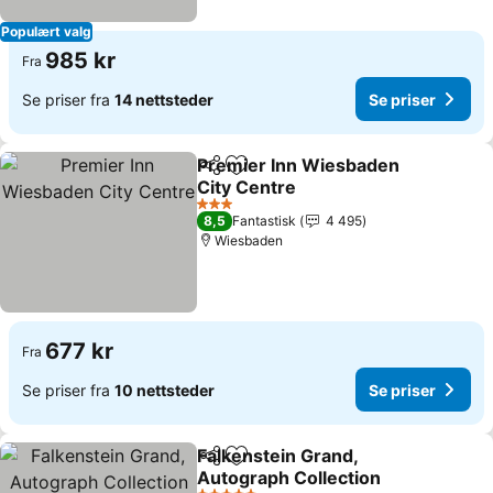
Populært valg
985 kr
Fra
Se priser fra
14 nettsteder
Se priser
Premier Inn Wiesbaden
Del
Legg til i favoritter
City Centre
3 Stjerner
8,5
Fantastisk
4 495
Wiesbaden
677 kr
Fra
Se priser fra
10 nettsteder
Se priser
Falkenstein Grand,
Del
Legg til i favoritter
Autograph Collection