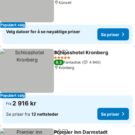
Künzell
Populært valg
Velg datoer for å se nøyaktige priser
Se priser
Schlosshotel Kronberg
Del
Legg til i favoritter
5 Stjerner
9,3
Fantastisk
4 940
Kronberg
Populært valg
2 916 kr
Fra
Se priser fra
12 nettsteder
Se priser
Premier Inn Darmstadt
Del