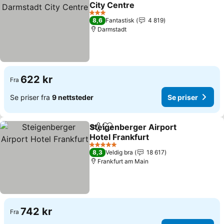
Legg til i favoritter
City Centre
3 Stjerner
8,6
Fantastisk
4 819
Darmstadt
622 kr
Fra
Se priser fra
9 nettsteder
Se priser
Steigenberger Airport
Del
Legg til i favoritter
Hotel Frankfurt
5 Stjerner
8,3
Veldig bra
18 617
Frankfurt am Main
742 kr
Fra