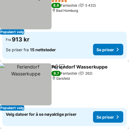
5 Stjerner
8,6
Fantastisk
5 432
Bad Homburg
Populært valg
913 kr
Fra
Se priser fra
15 nettsteder
Se priser
Feriendorf Wasserkuppe
Del
Legg til i favoritter
8,7
Fantastisk
262
Gersfeld
Populært valg
Velg datoer for å se nøyaktige priser
Se priser