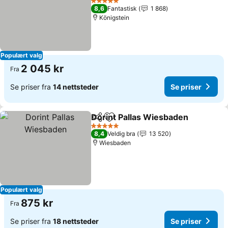
5 Stjerner
8,6
Fantastisk
1 868
Königstein
Populært valg
2 045 kr
Fra
Se priser fra
14 nettsteder
Se priser
Dorint Pallas Wiesbaden
Del
Legg til i favoritter
5 Stjerner
8,4
Veldig bra
13 520
Wiesbaden
Populært valg
875 kr
Fra
Se priser fra
18 nettsteder
Se priser