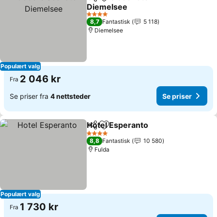
Del
Legg til i favoritter
Diemelsee
4 Stjerner
8,7
Fantastisk
5 118
Diemelsee
Populært valg
2 046 kr
Fra
Se priser fra
4 nettsteder
Se priser
Hotel Esperanto
Del
Legg til i favoritter
4 Stjerner
8,8
Fantastisk
10 580
Fulda
Populært valg
1 730 kr
Fra