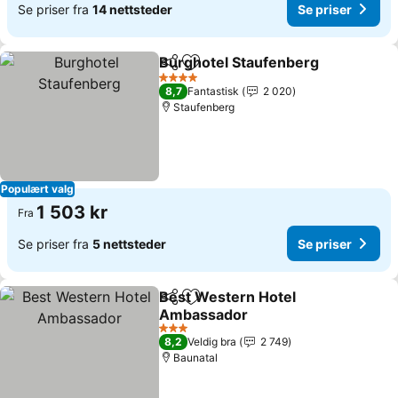
Se priser fra
14 nettsteder
Se priser
Burghotel Staufenberg
Del
Legg til i favoritter
4 Stjerner
8,7
Fantastisk
2 020
Staufenberg
Populært valg
1 503 kr
Fra
Se priser fra
5 nettsteder
Se priser
Best Western Hotel
Del
Legg til i favoritter
Ambassador
3 Stjerner
8,2
Veldig bra
2 749
Baunatal