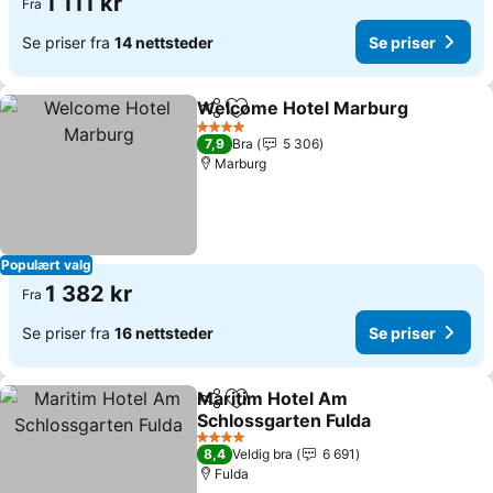
1 111 kr
Fra
Se priser fra
14 nettsteder
Se priser
Welcome Hotel Marburg
Del
Legg til i favoritter
4 Stjerner
7,9
Bra
5 306
Marburg
Populært valg
1 382 kr
Fra
Se priser fra
16 nettsteder
Se priser
Maritim Hotel Am
Del
Legg til i favoritter
Schlossgarten Fulda
4 Stjerner
8,4
Veldig bra
6 691
Fulda