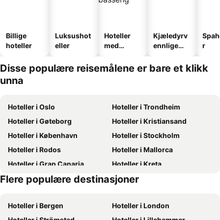
Billige
Luksushot
Hoteller
Kjæledyrv
Spah
hoteller
eller
med
ennlige
r
basseng
hoteller
Disse populære reisemålene er bare et klikk
unna
Hoteller i Oslo
Hoteller i Trondheim
Hoteller i Gøteborg
Hoteller i Kristiansand
Hoteller i København
Hoteller i Stockholm
Hoteller i Rodos
Hoteller i Mallorca
Hoteller i Gran Canaria
Hoteller i Kreta
Flere populære destinasjoner
Hoteller i Oslo
Hoteller i Sverige
Hoteller i Bergen
Hoteller i London
Hoteller i Strömstad
Hoteller i Lillehammer