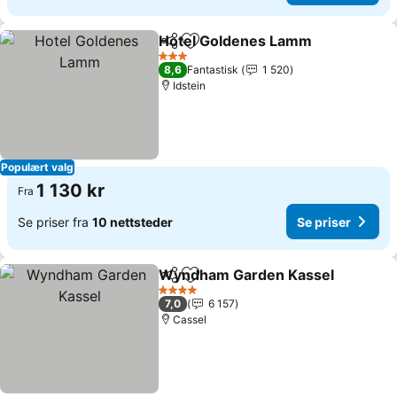
Hotel Goldenes Lamm
Del
Legg til i favoritter
3 Stjerner
8,6
Fantastisk
1 520
Idstein
Populært valg
1 130 kr
Fra
Se priser fra
10 nettsteder
Se priser
Wyndham Garden Kassel
Del
Legg til i favoritter
4 Stjerner
7,0
6 157
Cassel