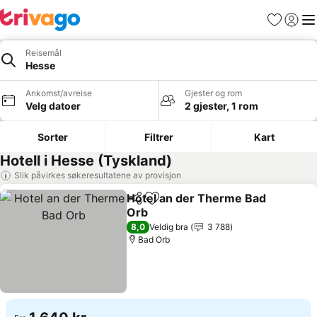
Favoritter
Logg i
Me
Reisemål
Hesse
Ankomst/avreise
Gjester og rom
Velg datoer
2 gjester, 1 rom
Sorter
Filtrer
Kart
Hotell i Hesse (Tyskland)
Slik påvirkes søkeresultatene av provisjon
Hotel an der Therme Bad
Del
Legg til i favoritter
Orb
8,0
Veldig bra
3 788
Bad Orb