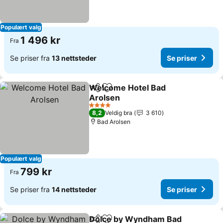
Populært valg
1 496 kr
Fra
Se priser fra
13 nettsteder
Se priser
Welcome Hotel Bad
Del
Legg til i favoritter
Arolsen
4 Stjerner
8,2
Veldig bra
3 610
Bad Arolsen
Populært valg
799 kr
Fra
Se priser fra
14 nettsteder
Se priser
Dolce by Wyndham Bad