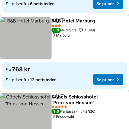
Se priser fra
6 nettsteder
Se priser
B&B Hotel Marburg
Del
Legg til i favoritter
3 Stjerner
8,0
Veldig bra
4 099
Marburg
768 kr
Fra
Se priser fra
12 nettsteder
Se priser
Göbels Schlosshotel
Del
Legg til i favoritter
"Prinz von Hessen"
5 Stjerner
9,0
Fantastisk
2 926
Friedewald