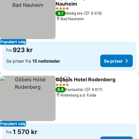
Del
Legg til i favoritter
Nauheim
4 Stjerner
8,1
Veldig bra
8 579
Bad Nauheim
Populært valg
923 kr
Fra
Se priser fra
15 nettsteder
Se priser
Göbels Hotel Rodenberg
Del
Legg til i favoritter
4 Stjerner
8,6
Fantastisk
6 617
Rotenburg a.d. Fulda
Populært valg
1 570 kr
Fra