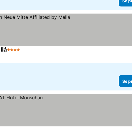
Se p
liá
4 Stjerner
Se p