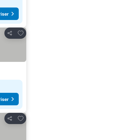
riser
Legg til i favoritter
Del
riser
Legg til i favoritter
Del