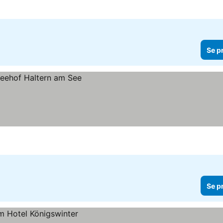
Se p
Se p