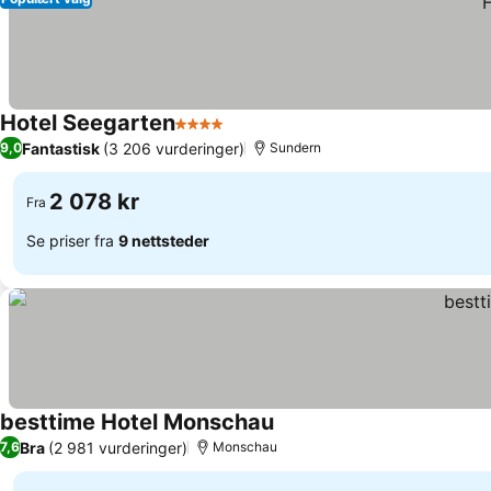
Hotel Seegarten
4 Stjerner
Fantastisk
(3 206 vurderinger)
9,0
Sundern
2 078 kr
Fra
Se priser fra
9 nettsteder
besttime Hotel Monschau
Bra
(2 981 vurderinger)
7,6
Monschau