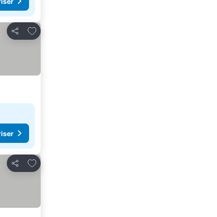
riser
Legg til i favoritter
Del
riser
Legg til i favoritter
Del