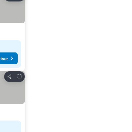
riser
Legg til i favoritter
Del