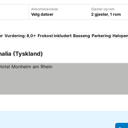
Ankomst/avreise
Gjester og rom
Velg datoer
2 gjester, 1 rom
er
Vurdering: 8,0+
Frokost inkludert
Basseng
Parkering
Halvpe
halia (Tyskland)