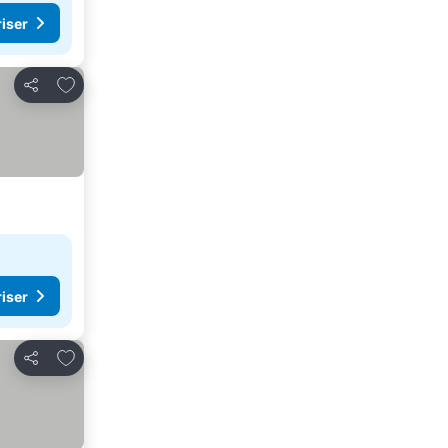
riser
Legg til i favoritter
Del
riser
Legg til i favoritter
Del