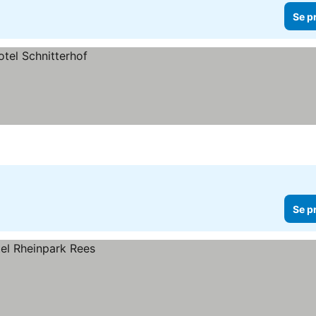
Se p
Se p