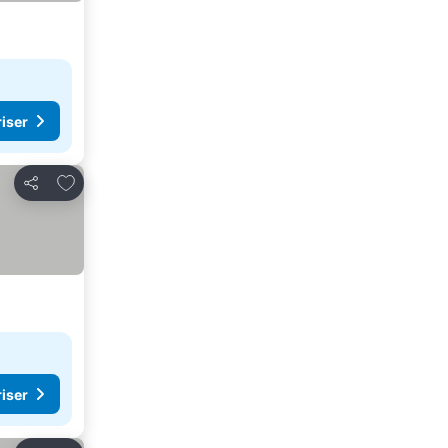
riser
Legg til i favoritter
Del
riser