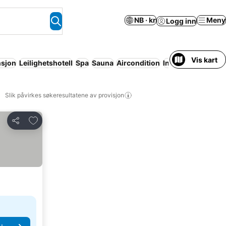
NB · kr
Meny
Logg inn
Vis kart
nsjon
Leilighetshotell
Spa
Sauna
Aircondition
Innendørsbassen
Slik påvirkes søkeresultatene av provisjon
Legg til i favoritter
Del