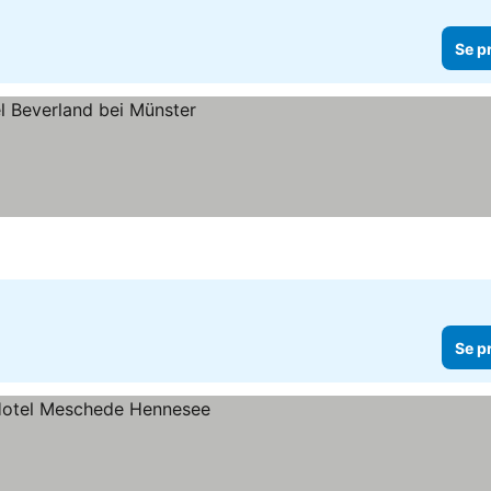
Se p
Se p