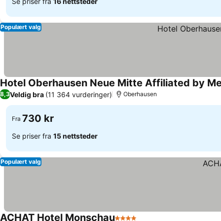
Se priser fra
16 nettsteder
Populært valg
Hotel Oberhausen Neue Mitte Affiliated by Me
Veldig bra
(11 364 vurderinger)
8,3
Oberhausen
730 kr
Fra
Se priser fra
15 nettsteder
Populært valg
ACHAT Hotel Monschau