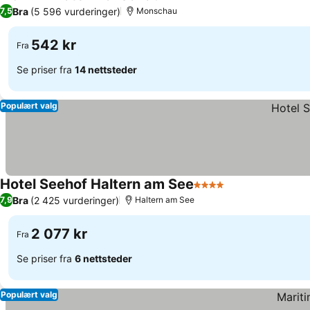
4 Stjerner
Bra
(5 596 vurderinger)
7,5
Monschau
542 kr
Fra
Se priser fra
14 nettsteder
Populært valg
Hotel Seehof Haltern am See
4 Stjerner
Bra
(2 425 vurderinger)
7,9
Haltern am See
2 077 kr
Fra
Se priser fra
6 nettsteder
Populært valg