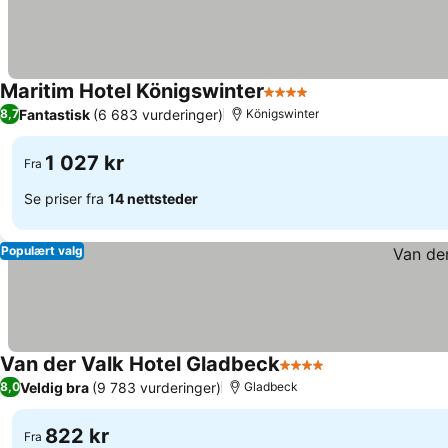
Maritim Hotel Königswinter
4 Stjerner
Fantastisk
(6 683 vurderinger)
8,7
Königswinter
1 027 kr
Fra
Se priser fra
14 nettsteder
Populært valg
Van der Valk Hotel Gladbeck
4 Stjerner
Veldig bra
(9 783 vurderinger)
8,0
Gladbeck
822 kr
Fra