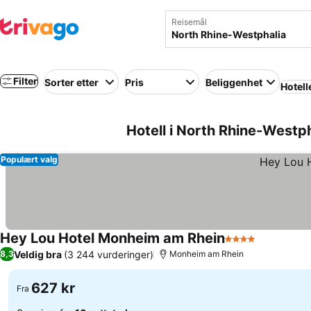
Reisemål
Filter
Sorter etter
Pris
Beliggenhet
Hotell
Hotell i North Rhine-Westp
Populært valg
Hey Lou Hotel Monheim am Rhein
4 Stjerner
Veldig bra
(3 244 vurderinger)
8,3
Monheim am Rhein
627 kr
Fra