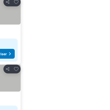
Legg til i favoritter
Del
riser
Legg til i favoritter
Del