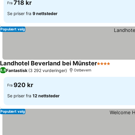
718 kr
Fra
Se priser fra
9 nettsteder
Populært valg
Landhotel Beverland bei Münster
4 Stjerner
Fantastisk
(3 292 vurderinger)
8,6
Ostbevern
920 kr
Fra
Se priser fra
12 nettsteder
Populært valg