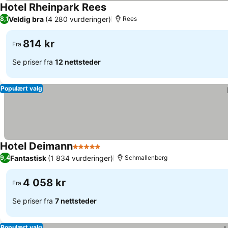
Hotel Rheinpark Rees
Veldig bra
(4 280 vurderinger)
8,1
Rees
814 kr
Fra
Se priser fra
12 nettsteder
Populært valg
Hotel Deimann
5 Stjerner
Fantastisk
(1 834 vurderinger)
9,4
Schmallenberg
4 058 kr
Fra
Se priser fra
7 nettsteder
Populært valg