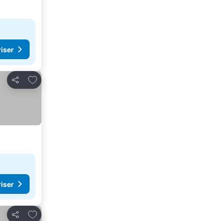
riser
Legg til i favoritter
Del
riser
Legg til i favoritter
Del