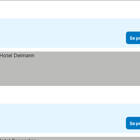
Se p
Se p