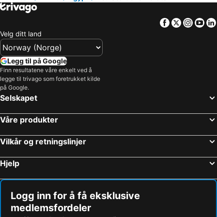
Hoteller i Västra Götalands län
Hoteller i Sørlandet
Hoteller i Spania
Hoteller i Gardasjøen
Facebook
Twitter
Insta
Yo
Hoteller i Malta
Hoteller i Region Nordjylland
Velg ditt land
Hoteller i Kypros
Hoteller i Tenerife
Hoteller i Italia
Hoteller i Kroatia
Legg til på Google
Finn resultatene våre enkelt ved å
Hoteller i Split-Dalmatien
Hoteller i Maldivene
legge til trivago som foretrukket kilde
Hoteller i Phuket
Hoteller i Lofoten
på Google.
Selskapet
Hoteller i Telemark
Våre produkter
Vilkår og retningslinjer
Hjelp
Logg inn for å få eksklusive
medlemsfordeler