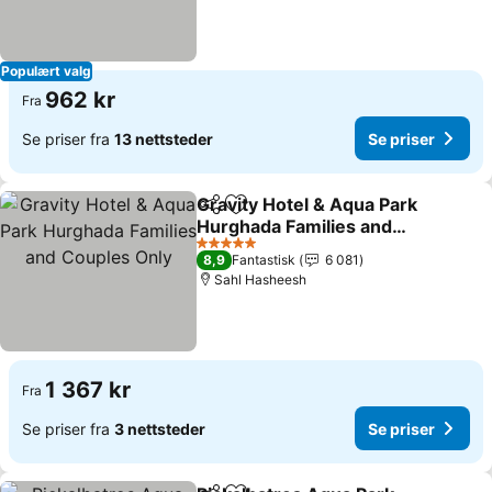
Populært valg
962 kr
Fra
Se priser fra
13 nettsteder
Se priser
Gravity Hotel & Aqua Park
Del
Legg til i favoritter
Hurghada Families and
Couples Only
Se priser
5 Stjerner
8,9
Fantastisk
6 081
Sahl Hasheesh
1 367 kr
Fra
Se priser fra
3 nettsteder
Se priser