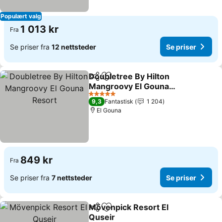
Populært valg
1 013 kr
Fra
Se priser fra
12 nettsteder
Se priser
Doubletree By Hilton
Del
Legg til i favoritter
Mangroovy El Gouna
Resort
Se priser
5 Stjerner
9,3
Fantastisk
1 204
El Gouna
849 kr
Fra
Se priser fra
7 nettsteder
Se priser
Mövenpick Resort El
Del
Legg til i favoritter
Quseir