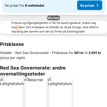
Se priser fra
8 nettsteder
Se priser
Vis mer
Prisene og tilgjengeligheten vi får fra bookingsidene, endrer seg
hele tiden. Det innebærer at tilbudet du så på trivago, ikke alltid er
nøyaktig det samme som det du finner på bookingsiden.
Prisklasse
Hoteller - Red Sea Governorate -
Prisklasse
fra
‎361 kr
til
‎3 691 kr
(price per night)
Red Sea Governorate: andre
overnattingssteder