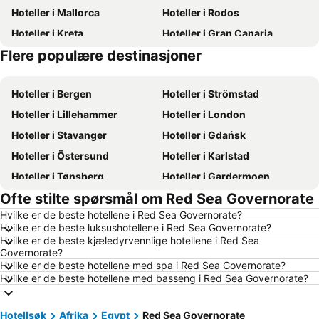
Hoteller i Mallorca
Hoteller i Rodos
Hoteller i Kreta
Hoteller i Gran Canaria
Flere populære destinasjoner
Hoteller i Sverige
Hoteller i Norge
Hoteller i Bergen
Hoteller i Strömstad
Hoteller i Lillehammer
Hoteller i London
Hoteller i Stavanger
Hoteller i Gdańsk
Hoteller i Östersund
Hoteller i Karlstad
Hoteller i Tønsberg
Hoteller i Gardermoen
Ofte stilte spørsmål om Red Sea Governorate
Hoteller i Hamar
Hoteller i Bodø
Hvilke er de beste hotellene i Red Sea Governorate?
Hoteller i Geilo
Hoteller i Arendal
Hvilke er de beste luksushotellene i Red Sea Governorate?
Hoteller i Ålesund
Hoteller i Fredrikstad
Hvilke er de beste kjæledyrvennlige hotellene i Red Sea
Governorate?
Hoteller i Sandefjord
Hoteller i Aalborg
Hvilke er de beste hotellene med spa i Red Sea Governorate?
Hvilke er de beste hotellene med basseng i Red Sea Governorate?
Hoteller i Roma
Hoteller i Hellas
Hoteller i Danmark
Hoteller i Koh Samui
Hotellsøk
Afrika
Egypt
Red Sea Governorate