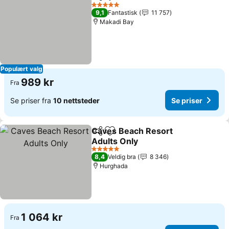
Del
Legg til i favoritter
Se priser
5 Stjerner
9,1
Fantastisk
11 757
Makadi Bay
Populært valg
989 kr
Fra
Se priser fra
10 nettsteder
Se priser
Caves Beach Resort
Del
Legg til i favoritter
Adults Only
Se priser
5 Stjerner
8,4
Veldig bra
8 346
Hurghada
1 064 kr
Fra