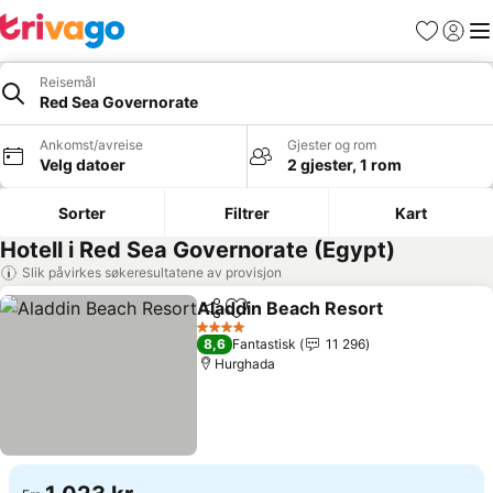
Favoritter
Logg i
Me
Reisemål
Red Sea Governorate
Ankomst/avreise
Gjester og rom
Velg datoer
2 gjester, 1 rom
Sorter
Filtrer
Kart
Hotell i Red Sea Governorate (Egypt)
Slik påvirkes søkeresultatene av provisjon
Aladdin Beach Resort
Del
Legg til i favoritter
Se p
4 Stjerner
8,6
Fantastisk
11 296
Hurghada