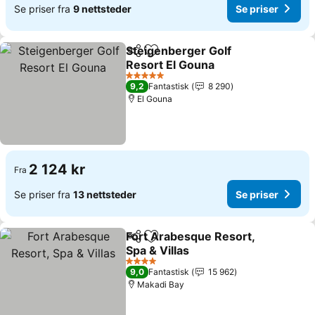
Se priser fra
9 nettsteder
Se priser
Steigenberger Golf
Del
Legg til i favoritter
Resort El Gouna
Se priser
5 Stjerner
9,2
Fantastisk
8 290
El Gouna
2 124 kr
Fra
Se priser fra
13 nettsteder
Se priser
Fort Arabesque Resort,
Del
Legg til i favoritter
Spa & Villas
Se priser
4 Stjerner
9,0
Fantastisk
15 962
Makadi Bay