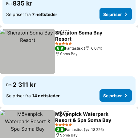
835 kr
Fra
Se priser fra
7 nettsteder
Se priser
Sheraton Soma Bay
Del
Legg til i favoritter
Resort
Se priser
5 Stjerner
8,9
Fantastisk
6 074
Soma Bay
2 311 kr
Fra
Se priser fra
14 nettsteder
Se priser
Mövenpick Waterpark
Del
Legg til i favoritter
Resort & Spa Soma Bay
Se priser
5 Stjerner
8,6
Fantastisk
18 226
Soma Bay