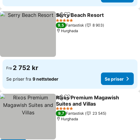
Serry Beach Resort
Del
Legg til i favoritter
Se pris
5 Stjerner
9,5
Fantastisk
8 903
Hurghada
2 752 kr
Fra
Se priser fra
9 nettsteder
Se priser
Rixos Premium Magawish
Del
Legg til i favoritter
Suites and Villas
Se priser
5 Stjerner
9,7
Fantastisk
23 545
Hurghada