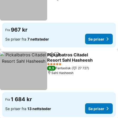
967 kr
Fra
Se priser fra
7 nettsteder
Se priser
Pickalbatros Citadel
Del
Legg til i favoritter
Resort Sahl Hasheesh
Se priser
5 Stjerner
9,3
Fantastisk
27 727
Sahl Hasheesh
1 684 kr
Fra
Se priser fra
13 nettsteder
Se priser