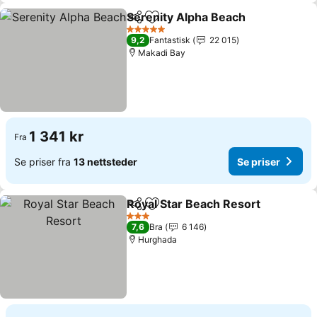
Serenity Alpha Beach
Del
Legg til i favoritter
Se pr
5 Stjerner
9,2
Fantastisk
22 015
Makadi Bay
1 341 kr
Fra
Se priser fra
13 nettsteder
Se priser
Royal Star Beach Resort
Del
Legg til i favoritter
Se
3 Stjerner
7,6
Bra
6 146
Hurghada