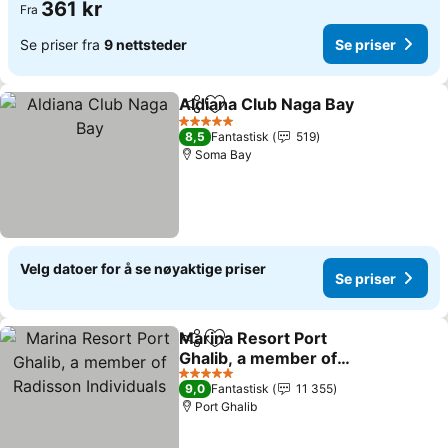
361 kr
Fra
Se priser fra
9 nettsteder
Se priser
Aldiana Club Naga Bay
Del
Legg til i favoritter
Se p
5 Stjerner
8,5
Fantastisk
519
Soma Bay
Velg datoer for å se nøyaktige priser
Se priser
Marina Resort Port
Del
Legg til i favoritter
Ghalib, a member of
Radisson Individuals
Se priser
5 Stjerner
9,0
Fantastisk
11 355
Port Ghalib