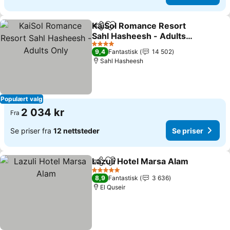
KaiSol Romance Resort
Del
Legg til i favoritter
Sahl Hasheesh - Adults
Only
Se priser
4 Stjerner
9,4
Fantastisk
14 502
Sahl Hasheesh
Populært valg
2 034 kr
Fra
Se priser fra
12 nettsteder
Se priser
Lazuli Hotel Marsa Alam
Del
Legg til i favoritter
Se
5 Stjerner
8,9
Fantastisk
3 636
El Quseir