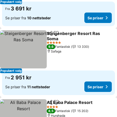
Populært valg
3 691 kr
Fra
Se priser fra
10 nettsteder
Se priser
Steigenberger Resort Ras
Del
Legg til i favoritter
Soma
Se priser
5 Stjerner
9,6
Fantastisk
13 330
Safaga
Populært valg
2 951 kr
Fra
Se priser fra
11 nettsteder
Se priser
Ali Baba Palace Resort
Del
Legg til i favoritter
Se p
4 Stjerner
8,5
Fantastisk
15 202
Hurghada