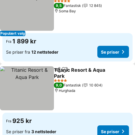
Se priser
5 Stjerner
9,5
Fantastisk
12 845
Soma Bay
Populært valg
1 899 kr
Fra
Se priser fra
12 nettsteder
Se priser
Titanic Resort & Aqua
Del
Legg til i favoritter
Park
Se priser
4 Stjerner
9,0
Fantastisk
10 604
Hurghada
925 kr
Fra
Se priser fra
3 nettsteder
Se priser