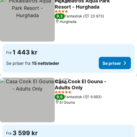
Pickalbatros Aqua Park
Del
Legg til i favoritter
Resort - Hurghada
Se priser
4 Stjerner
9,3
Fantastisk
23 973
Hurghada
1 443 kr
Fra
Se priser fra
15 nettsteder
Se priser
Casa Cook El Gouna -
Del
Legg til i favoritter
Adults Only
Se priser
5 Stjerner
9,6
Fantastisk
6 693
El Gouna
3 599 kr
Fra