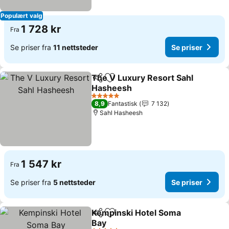
Populært valg
1 728 kr
Fra
Se priser fra
11 nettsteder
Se priser
The V Luxury Resort Sahl
Del
Legg til i favoritter
Hasheesh
Se priser
5 Stjerner
8,9
Fantastisk
7 132
Sahl Hasheesh
1 547 kr
Fra
Se priser fra
5 nettsteder
Se priser
Kempinski Hotel Soma
Del
Legg til i favoritter
Bay