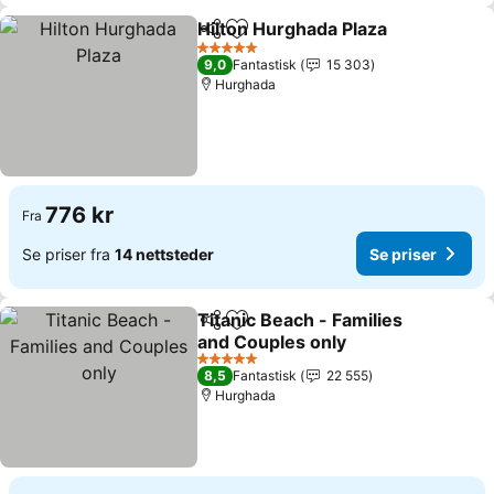
Hilton Hurghada Plaza
Del
Legg til i favoritter
Se p
5 Stjerner
9,0
Fantastisk
15 303
Hurghada
776 kr
Fra
Se priser fra
14 nettsteder
Se priser
Titanic Beach - Families
Del
Legg til i favoritter
and Couples only
Se priser
5 Stjerner
8,5
Fantastisk
22 555
Hurghada