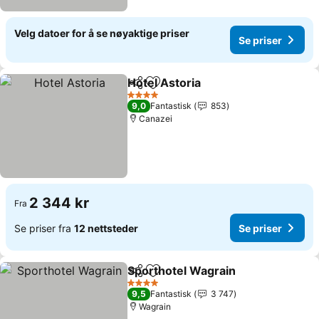
Velg datoer for å se nøyaktige priser
Se priser
Hotel Astoria
Del
Legg til i favoritter
Se priser
4 Stjerner
9,0
Fantastisk
853
Canazei
2 344 kr
Fra
Se priser fra
12 nettsteder
Se priser
Sporthotel Wagrain
Del
Legg til i favoritter
Se pris
4 Stjerner
9,5
Fantastisk
3 747
Wagrain