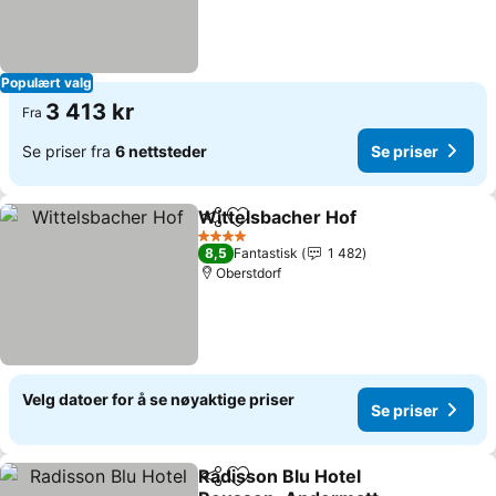
Populært valg
3 413 kr
Fra
Se priser fra
6 nettsteder
Se priser
Wittelsbacher Hof
Del
Legg til i favoritter
Se prise
4 Stjerner
8,5
Fantastisk
1 482
Oberstdorf
Velg datoer for å se nøyaktige priser
Se priser
Radisson Blu Hotel
Del
Legg til i favoritter