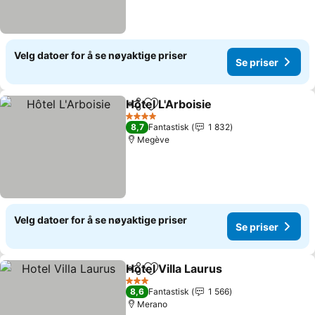
Velg datoer for å se nøyaktige priser
Se priser
Hôtel L'Arboisie
Del
Legg til i favoritter
Se priser
4 Stjerner
8,7
Fantastisk
1 832
Megève
Velg datoer for å se nøyaktige priser
Se priser
Hotel Villa Laurus
Del
Legg til i favoritter
Se priser
3 Stjerner
8,6
Fantastisk
1 566
Merano