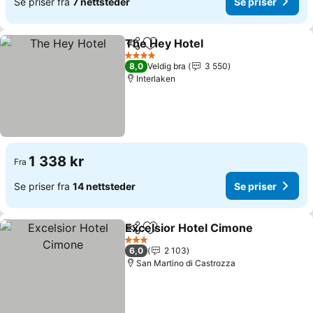
Se priser fra
7 nettsteder
Se priser
The Hey Hotel
Del
Legg til i favoritter
Se priser
4 Stjerner
8,0
Veldig bra
3 550
Interlaken
1 338 kr
Fra
Se priser fra
14 nettsteder
Se priser
Excelsior Hotel Cimone
Del
Legg til i favoritter
Se 
3 Stjerner
6,0
2 103
San Martino di Castrozza