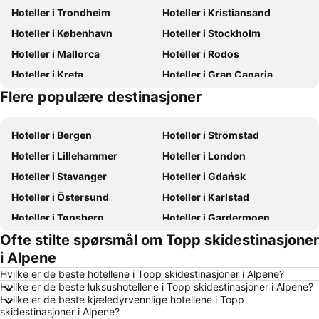
Hoteller i Trondheim
Hoteller i Kristiansand
Hoteller i København
Hoteller i Stockholm
Hoteller i Mallorca
Hoteller i Rodos
Hoteller i Kreta
Hoteller i Gran Canaria
Flere populære destinasjoner
Hoteller i Sverige
Hoteller i Oslo
Hoteller i Bergen
Hoteller i Strömstad
Hoteller i Lillehammer
Hoteller i London
Hoteller i Stavanger
Hoteller i Gdańsk
Hoteller i Östersund
Hoteller i Karlstad
Hoteller i Tønsberg
Hoteller i Gardermoen
Ofte stilte spørsmål om Topp skidestinasjoner
Hoteller i Hamar
Hoteller i Bodø
i Alpene
Hoteller i Geilo
Hoteller i Arendal
Hvilke er de beste hotellene i Topp skidestinasjoner i Alpene?
Hoteller i Ålesund
Hoteller i Fredrikstad
Hvilke er de beste luksushotellene i Topp skidestinasjoner i Alpene?
Hvilke er de beste kjæledyrvennlige hotellene i Topp
Hoteller i Sandefjord
Hoteller i Aalborg
skidestinasjoner i Alpene?