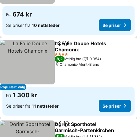
674 kr
Fra
Se priser fra
10 nettsteder
Se priser
La Folie Douce Hotels
Del
Legg til i favoritter
Chamonix
Se priser
4 Stjerner
8,2
Veldig bra
9 354
Chamonix-Mont-Blanc
Populært valg
1 300 kr
Fra
Se priser fra
11 nettsteder
Se priser
Dorint Sporthotel
Del
Legg til i favoritter
Garmisch-Partenkirchen
Se priser
8,2
Veldig bra
11 882