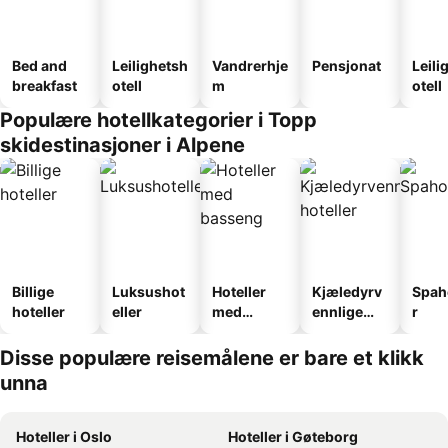
Bed and
Leilighetsh
Vandrerhje
Pensjonat
Leili
breakfast
otell
m
otell
Populære hotellkategorier i Topp
skidestinasjoner i Alpene
Billige
Luksushot
Hoteller
Kjæledyrv
Spah
hoteller
eller
med
ennlige
r
basseng
hoteller
Disse populære reisemålene er bare et klikk
unna
Hoteller i Oslo
Hoteller i Gøteborg