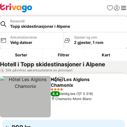
Favoritter
Logg i
Me
Reisemål
Topp skidestinasjoner i Alpene
Ankomst/avreise
Gjester og rom
Velg datoer
2 gjester, 1 rom
Sorter
Filtrer
Kart
Hotell i Topp skidestinasjoner i Alpene
Slik påvirkes søkeresultatene av provisjon
Hôtel Les Aiglons
Del
Legg til i favoritter
Chamonix
Se priser
4 Stjerner
8,4
Veldig bra
5 316
Chamonix-Mont-Blanc