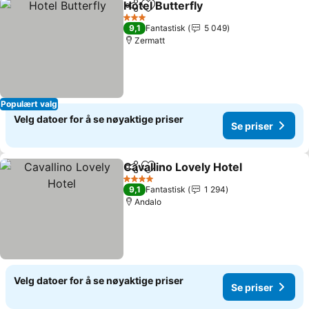
Hotel Butterfly
Del
Legg til i favoritter
Se priser
3 Stjerner
9,1
Fantastisk
5 049
Zermatt
Populært valg
Velg datoer for å se nøyaktige priser
Se priser
Cavallino Lovely Hotel
Del
Legg til i favoritter
Se p
4 Stjerner
9,1
Fantastisk
1 294
Andalo
Velg datoer for å se nøyaktige priser
Se priser