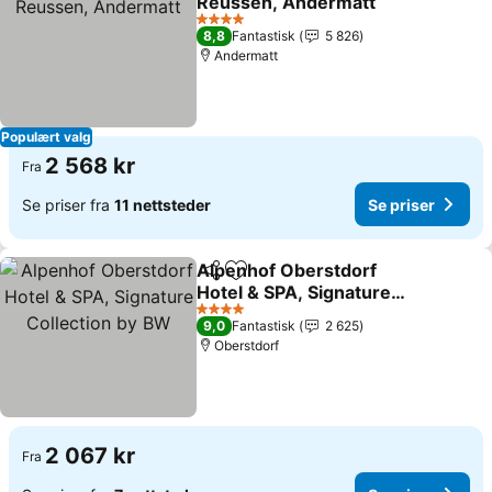
Reussen, Andermatt
Se priser
4 Stjerner
8,8
Fantastisk
5 826
Andermatt
Populært valg
2 568 kr
Fra
Se priser fra
11 nettsteder
Se priser
Alpenhof Oberstdorf
Del
Legg til i favoritter
Hotel & SPA, Signature
Collection by BW
Se priser
4 Stjerner
9,0
Fantastisk
2 625
Oberstdorf
2 067 kr
Fra