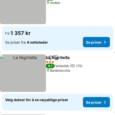
Andalo
1 357 kr
Fra
Se priser fra
4 nettsteder
Se priser
La Nigritella
Del
Legg til i favoritter
Se priser
3 Stjerner
9,1
Fantastisk
170
Bardonecchia
Velg datoer for å se nøyaktige priser
Se priser