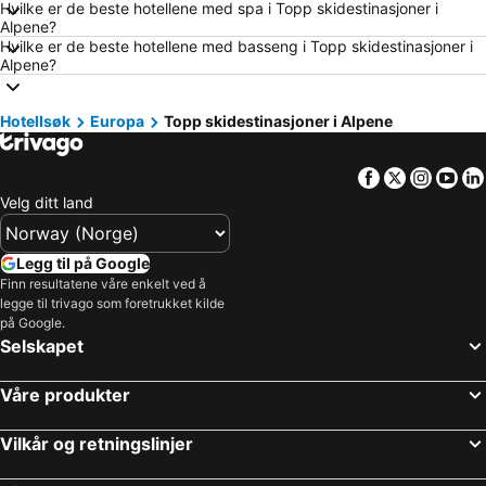
Hoteller i Roma
Hoteller i Norge
Hvilke er de beste hotellene med spa i Topp skidestinasjoner i
Alpene?
Hoteller i Hellas
Hoteller i Danmark
Hvilke er de beste hotellene med basseng i Topp skidestinasjoner i
Alpene?
Hoteller i Koh Samui
Hoteller i Västra Götalands län
Hoteller i Sørlandet
Hoteller i Spania
Hotellsøk
Europa
Topp skidestinasjoner i Alpene
Hoteller i Gardasjøen
Hoteller i Malta
Hoteller i Region Nordjylland
Hoteller i Kypros
Facebook
Twitter
Insta
Yo
Hoteller i Tenerife
Hoteller i Italia
Velg ditt land
Hoteller i Kroatia
Hoteller i Split-Dalmatien
Hoteller i Maldivene
Hoteller i Phuket
Legg til på Google
Finn resultatene våre enkelt ved å
Hoteller i Lofoten
Hoteller i Telemark
legge til trivago som foretrukket kilde
på Google.
Selskapet
Våre produkter
Vilkår og retningslinjer