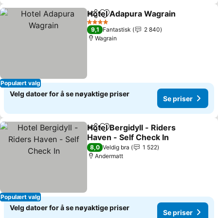
Hotel Adapura Wagrain
Del
Legg til i favoritter
Se 
4 Stjerner
9,1
Fantastisk
2 840
Wagrain
Populært valg
Velg datoer for å se nøyaktige priser
Se priser
Hotel Bergidyll - Riders
Del
Legg til i favoritter
Haven - Self Check In
Se priser
8,0
Veldig bra
1 522
Andermatt
Populært valg
Velg datoer for å se nøyaktige priser
Se priser