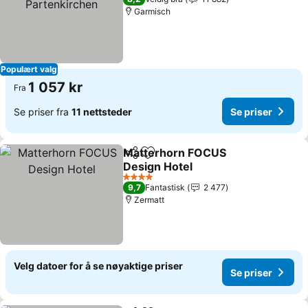
Garmisch
Populært valg
1 057 kr
Fra
Se priser fra
11 nettsteder
Se priser
Matterhorn FOCUS
Del
Legg til i favoritter
Design Hotel
Se priser
4 Stjerner
9,7
Fantastisk
2 477
Zermatt
Velg datoer for å se nøyaktige priser
Se priser