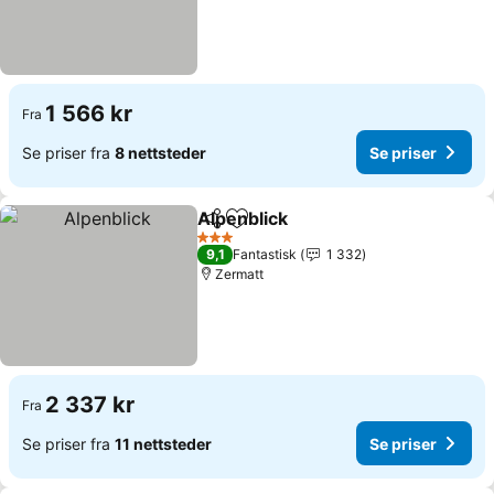
1 566 kr
Fra
Se priser fra
8 nettsteder
Se priser
Alpenblick
Del
Legg til i favoritter
Se priser
3 Stjerner
9,1
Fantastisk
1 332
Zermatt
2 337 kr
Fra
Se priser fra
11 nettsteder
Se priser