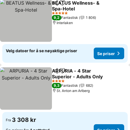
BEATUS Wellness- &
Del
Legg til i favoritter
Spa-Hotel
Se priser
5 Stjerner
9,2
Fantastisk
1 806
Interlaken
Velg datoer for å se nøyaktige priser
Se priser
ARPURIA - 4 Star
Del
Legg til i favoritter
Superior - Adults Only
Se priser
4 Stjerner
9,3
Fantastisk
682
St. Anton am Arlberg
3 308 kr
Fra