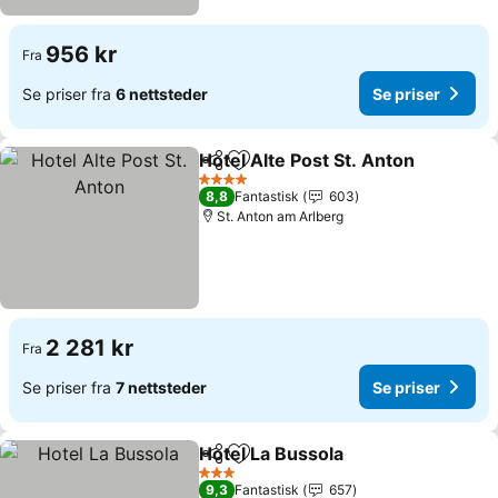
956 kr
Fra
Se priser fra
6 nettsteder
Se priser
Hotel Alte Post St. Anton
Del
Legg til i favoritter
S
4 Stjerner
8,8
Fantastisk
603
St. Anton am Arlberg
2 281 kr
Fra
Se priser fra
7 nettsteder
Se priser
Hotel La Bussola
Del
Legg til i favoritter
Se priser
3 Stjerner
9,3
Fantastisk
657