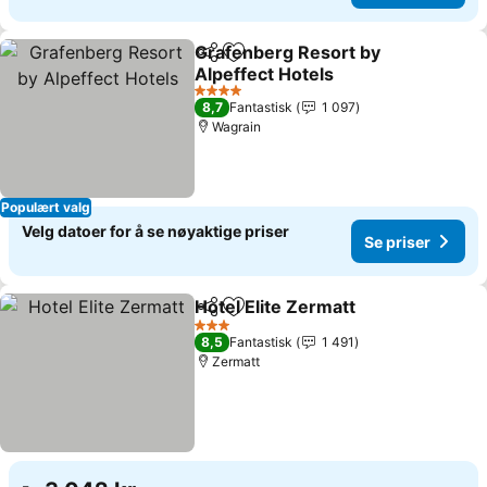
Grafenberg Resort by
Del
Legg til i favoritter
Alpeffect Hotels
Se priser
4 Stjerner
8,7
Fantastisk
1 097
Wagrain
Populært valg
Velg datoer for å se nøyaktige priser
Se priser
Hotel Elite Zermatt
Del
Legg til i favoritter
Se pris
3 Stjerner
8,5
Fantastisk
1 491
Zermatt