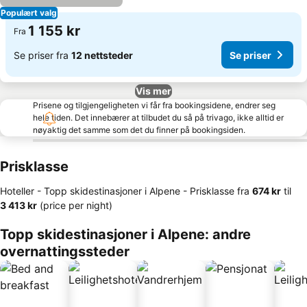
Populært valg
1 155 kr
Fra
Se priser fra
12 nettsteder
Se priser
Vis mer
Prisene og tilgjengeligheten vi får fra bookingsidene, endrer seg
hele tiden. Det innebærer at tilbudet du så på trivago, ikke alltid er
nøyaktig det samme som det du finner på bookingsiden.
Prisklasse
Hoteller - Topp skidestinasjoner i Alpene -
Prisklasse
fra
‎674 kr
til
‎3 413 kr
(price per night)
Topp skidestinasjoner i Alpene: andre
overnattingssteder