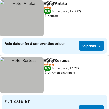
Hotel Antika
Del
Legg til i favoritter
Se priser
3 Stjerner
8,8
Fantastisk
4 227
Zermatt
Velg datoer for å se nøyaktige priser
Se priser
Hotel Kertess
Del
Legg til i favoritter
Se priser
4 Stjerner
8,5
Fantastisk
1 777
St. Anton am Arlberg
1 406 kr
Fra