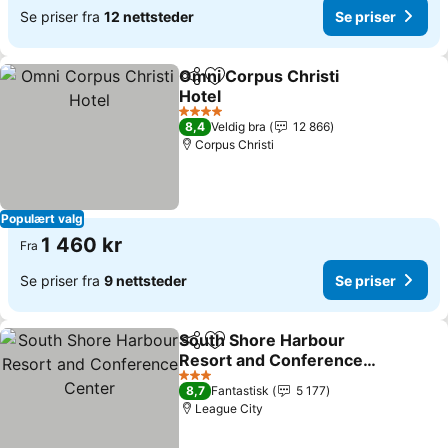
Se priser fra
12 nettsteder
Se priser
Omni Corpus Christi
Del
Legg til i favoritter
Hotel
Se priser
4 Stjerner
8,4
Veldig bra
12 866
Corpus Christi
Populært valg
1 460 kr
Fra
Se priser fra
9 nettsteder
Se priser
South Shore Harbour
Del
Legg til i favoritter
Resort and Conference
Center
Se priser
3 Stjerner
8,7
Fantastisk
5 177
League City