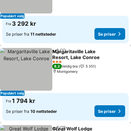
Populært valg
3 292 kr
Fra
Se priser fra
11 nettsteder
Se priser
Margaritaville Lake
Del
Legg til i favoritter
Resort, Lake Conroe
Se priser
3 Stjerner
8,2
Veldig bra
5 351
Montgomery
Populært valg
1 794 kr
Fra
Se priser fra
10 nettsteder
Se priser
Great Wolf Lodge