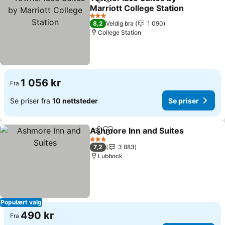
Del
Legg til i favoritter
Marriott College Station
Se priser
3 Stjerner
8,2
Veldig bra
1 090
College Station
1 056 kr
Fra
Se priser fra
10 nettsteder
Se priser
Ashmore Inn and Suites
Del
Legg til i favoritter
Se
3 Stjerner
7,2
3 883
Lubbock
Populært valg
490 kr
Fra