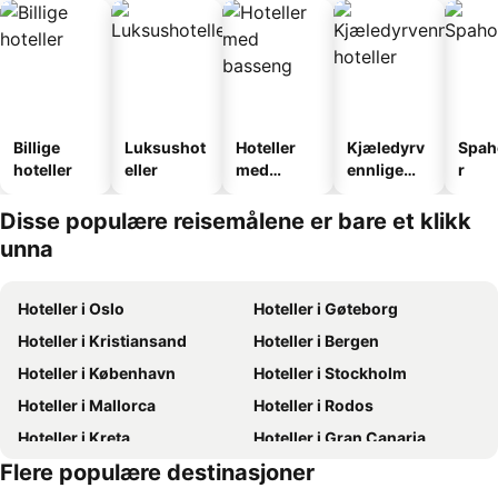
Billige
Luksushot
Hoteller
Kjæledyrv
Spah
hoteller
eller
med
ennlige
r
basseng
hoteller
Disse populære reisemålene er bare et klikk
unna
Hoteller i Oslo
Hoteller i Gøteborg
Hoteller i Kristiansand
Hoteller i Bergen
Hoteller i København
Hoteller i Stockholm
Hoteller i Mallorca
Hoteller i Rodos
Hoteller i Kreta
Hoteller i Gran Canaria
Flere populære destinasjoner
Hoteller i Sverige
Hoteller i Norge