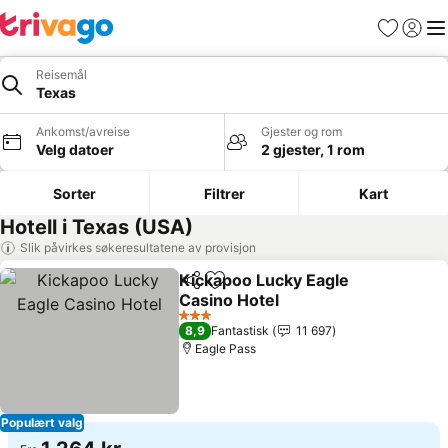
Favoritter
Logg i
Me
Reisemål
Texas
Ankomst/avreise
Gjester og rom
Velg datoer
2 gjester, 1 rom
Sorter
Filtrer
Kart
Hotell i Texas (USA)
Slik påvirkes søkeresultatene av provisjon
Kickapoo Lucky Eagle
Del
Legg til i favoritter
Casino Hotel
Se priser
3 Stjerner
8,9
Fantastisk
11 697
Eagle Pass
Populært valg