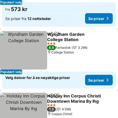
Populært valg
573 kr
Fra
Se priser fra
12 nettsteder
Se priser
Wyndham Garden
Del
Legg til i favoritter
College Station
Se priser
3 Stjerner
8,8
Fantastisk
3 296
College Station
Populært valg
Velg datoer for å se nøyaktige priser
Se priser
Holiday Inn Corpus Christi
Del
Legg til i favoritter
Downtown Marina By Ihg
Se priser
3 Stjerner
7,3
9 599
Corpus Christi