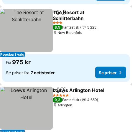
The Resort at
Del
Legg til i favoritter
Schlitterbahn
Se priser
3 Stjerner
8,5
Fantastisk
5 225
New Braunfels
Populært valg
975 kr
Fra
Se priser fra
7 nettsteder
Se priser
Loews Arlington Hotel
Del
Legg til i favoritter
Se p
5 Stjerner
9,2
Fantastisk
4 650
Arlington