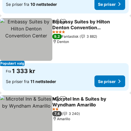
Se priser fra
10 nettsteder
Se priser
Embassy Suites by Hilton
Del
Legg til i favoritter
Denton Convention
Center
Se priser
4 Stjerner
9,2
Fantastisk
3 882
Denton
Populært valg
1 333 kr
Fra
Se priser fra
11 nettsteder
Se priser
Microtel Inn & Suites by
Del
Legg til i favoritter
Wyndham Amarillo
Se priser
2 Stjerner
7,4
3 240
Amarillo