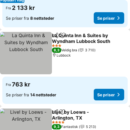
Populært valg
2 133 kr
Fra
Se priser fra
8 nettsteder
Se priser
La Quinta Inn & Suites by
Del
Legg til i favoritter
Wyndham Lubbock South
Se priser
3 Stjerner
8,3
Veldig bra
3 710
Lubbock
763 kr
Fra
Se priser fra
14 nettsteder
Se priser
Live! by Loews -
Del
Legg til i favoritter
Arlington, TX
Se priser
4 Stjerner
9,3
Fantastisk
5 213