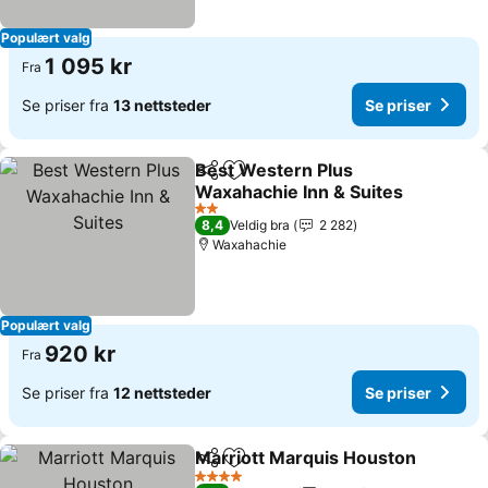
Populært valg
1 095 kr
Fra
Se priser fra
13 nettsteder
Se priser
Best Western Plus
Del
Legg til i favoritter
Waxahachie Inn & Suites
Se priser
2 Stjerner
8,4
Veldig bra
2 282
Waxahachie
Populært valg
920 kr
Fra
Se priser fra
12 nettsteder
Se priser
Marriott Marquis Houston
Del
Legg til i favoritter
4 Stjerner