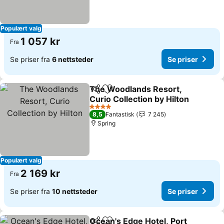
Populært valg
1 057 kr
Fra
Se priser fra
6 nettsteder
Se priser
The Woodlands Resort,
Del
Legg til i favoritter
Curio Collection by Hilton
Se priser
4 Stjerner
8,5
Fantastisk
7 245
Spring
Populært valg
2 169 kr
Fra
Se priser fra
10 nettsteder
Se priser
Ocean's Edge Hotel, Port