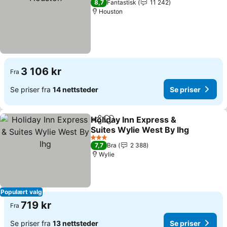
8,7
Fantastisk
11 242
Houston
3 106 kr
Fra
Se priser fra
14 nettsteder
Se priser
Holiday Inn Express &
Del
Legg til i favoritter
Suites Wylie West By Ihg
Se priser
3 Stjerner
7,7
Bra
2 388
Wylie
Populært valg
719 kr
Fra
Se priser fra
13 nettsteder
Se priser