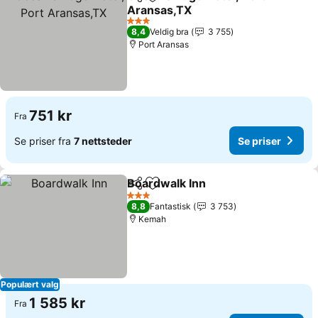
Del
Legg til i favoritter
Aransas,TX
Se priser
3 Stjerner
8,4
Veldig bra
3 755
Port Aransas
751 kr
Fra
Se priser fra
7 nettsteder
Se priser
Boardwalk Inn
Del
Legg til i favoritter
Se priser
3 Stjerner
8,8
Fantastisk
3 753
Kemah
Populært valg
1 585 kr
Fra