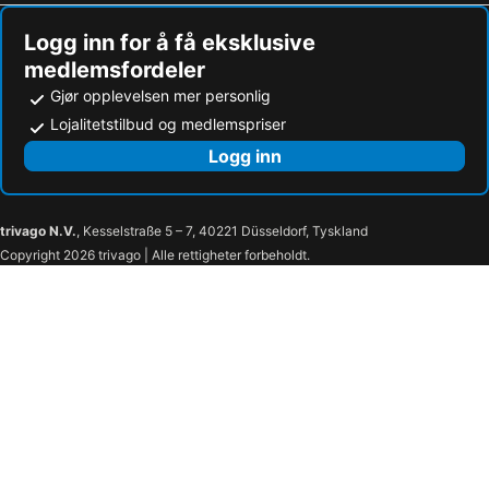
Hoteller i Kemah
Hoteller i Temple
Logg inn for å få eksklusive
medlemsfordeler
Gjør opplevelsen mer personlig
Lojalitetstilbud og medlemspriser
Logg inn
trivago N.V.
, Kesselstraße 5 – 7, 40221 Düsseldorf, Tyskland
Copyright 2026 trivago | Alle rettigheter forbeholdt.