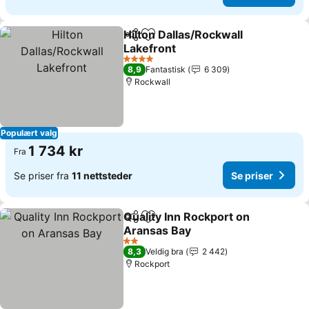
Hilton Dallas/Rockwall
Del
Legg til i favoritter
Lakefront
Se priser
4 Stjerner
8,9
Fantastisk
6 309
Rockwall
Populært valg
1 734 kr
Fra
Se priser fra
11 nettsteder
Se priser
Quality Inn Rockport on
Del
Legg til i favoritter
Aransas Bay
Se priser
2 Stjerner
8,3
Veldig bra
2 442
Rockport