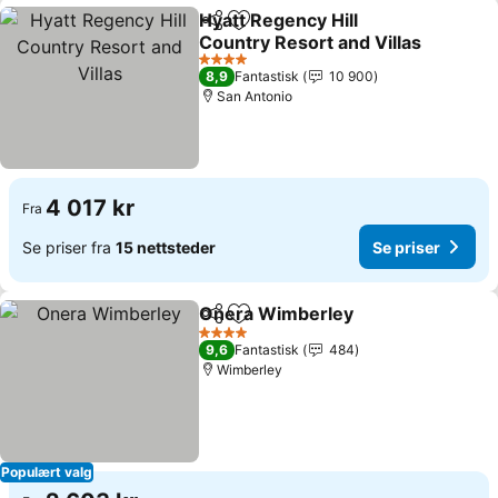
Hyatt Regency Hill
Del
Legg til i favoritter
Country Resort and Villas
Se priser
4 Stjerner
8,9
Fantastisk
10 900
San Antonio
4 017 kr
Fra
Se priser fra
15 nettsteder
Se priser
Onera Wimberley
Del
Legg til i favoritter
Se prise
4 Stjerner
9,6
Fantastisk
484
Wimberley
Populært valg