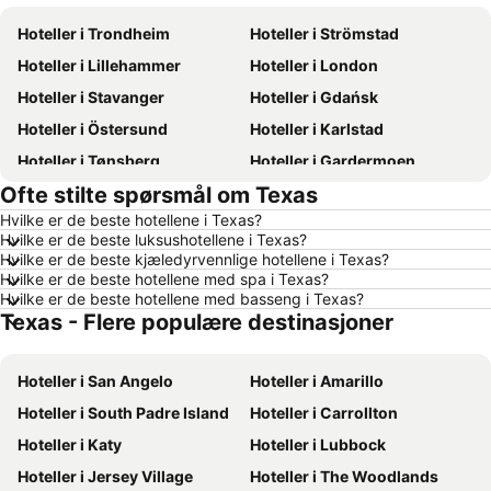
Hoteller i Trondheim
Hoteller i Strömstad
Hoteller i Lillehammer
Hoteller i London
Hoteller i Stavanger
Hoteller i Gdańsk
Hoteller i Östersund
Hoteller i Karlstad
Hoteller i Tønsberg
Hoteller i Gardermoen
Ofte stilte spørsmål om Texas
Hoteller i Hamar
Hoteller i Bodø
Hvilke er de beste hotellene i Texas?
Hoteller i Geilo
Hoteller i Arendal
Hvilke er de beste luksushotellene i Texas?
Hoteller i Ålesund
Hoteller i Fredrikstad
Hvilke er de beste kjæledyrvennlige hotellene i Texas?
Hvilke er de beste hotellene med spa i Texas?
Hoteller i Sandefjord
Hoteller i Aalborg
Hvilke er de beste hotellene med basseng i Texas?
Texas - Flere populære destinasjoner
Hoteller i Roma
Hoteller i Hellas
Hoteller i Danmark
Hoteller i Koh Samui
Hoteller i San Angelo
Hoteller i Amarillo
Hoteller i Västra Götalands län
Hoteller i Sørlandet
Hoteller i South Padre Island
Hoteller i Carrollton
Hoteller i Spania
Hoteller i Gardasjøen
Hoteller i Katy
Hoteller i Lubbock
Hoteller i Malta
Hoteller i Region Nordjylland
Hoteller i Jersey Village
Hoteller i The Woodlands
Hoteller i Kypros
Hoteller i Tenerife