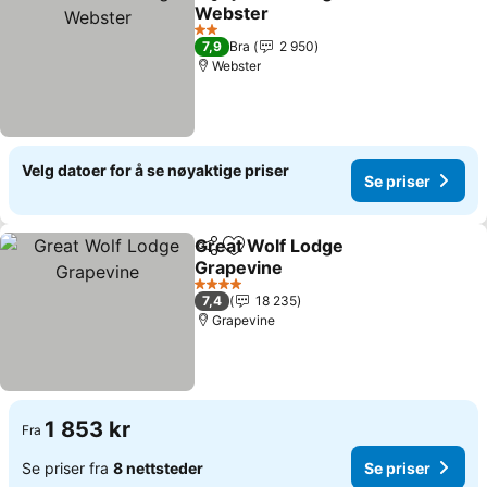
Del
Legg til i favoritter
Webster
Se priser
2 Stjerner
7,9
Bra
2 950
Webster
Velg datoer for å se nøyaktige priser
Se priser
Great Wolf Lodge
Del
Legg til i favoritter
Grapevine
Se priser
4 Stjerner
7,4
18 235
Grapevine
1 853 kr
Fra
Se priser fra
8 nettsteder
Se priser