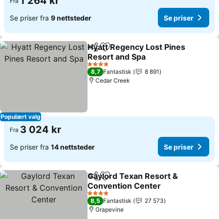
1 264 kr
Fra
Se priser fra
9 nettsteder
Se priser
Hyatt Regency Lost Pines
Del
Legg til i favoritter
Resort and Spa
Se priser
4 Stjerner
8,7
Fantastisk
8 891
Cedar Creek
Populært valg
3 024 kr
Fra
Se priser fra
14 nettsteder
Se priser
Gaylord Texan Resort &
Del
Legg til i favoritter
Convention Center
Se priser
4 Stjerner
8,5
Fantastisk
27 573
Grapevine